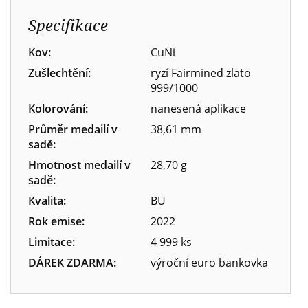
Specifikace
Kov:
CuNi
Zušlechtění:
ryzí Fairmined zlato
999/1000
Kolorování:
nanesená aplikace
Průměr medailí v
38,61 mm
sadě:
Hmotnost medailí v
28,70 g
sadě:
Kvalita:
BU
Rok emise:
2022
Limitace:
4 999 ks
DÁREK ZDARMA:
výroční euro bankovka