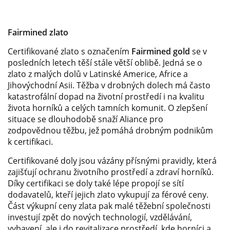
Fairmined zlato
Certifikované zlato s označením
Fairmined gold
se v
posledních letech těší stále větší oblibě. Jedná se o
zlato z malých dolů v Latinské Americe, Africe a
Jihovýchodní Asii. Těžba v drobných dolech má často
katastrofální dopad na životní prostředí i na kvalitu
života horníků a celých tamních komunit. O zlepšení
situace se dlouhodobě snaží Aliance pro
zodpovědnou těžbu, jež pomáhá drobným podnikům
k certifikaci.
Certifikované doly jsou vázány přísnými pravidly, která
zajišťují ochranu životního prostředí a zdraví horníků.
Díky certifikaci se doly také lépe propojí se sítí
dodavatelů, kteří jejich zlato vykupují za férové ceny.
Část výkupní ceny zlata pak malé těžební společnosti
investují zpět do nových technologií, vzdělávání,
vybavení, ale i do revitalizace prostředí, kde horníci a