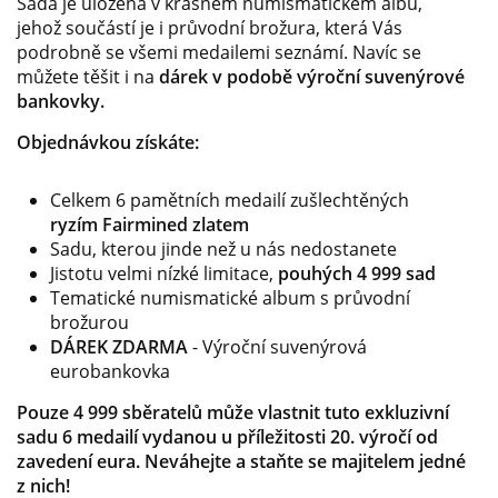
Sada je uložena v krásném numismatickém albu,
jehož součástí je i průvodní brožura, která Vás
podrobně se všemi medailemi seznámí. Navíc se
můžete těšit i na
dárek v podobě výroční suvenýrové
bankovky.
Objednávkou získáte:
Celkem 6 pamětních medailí zušlechtěných
ryzím Fairmined zlatem
Sadu, kterou jinde než u nás nedostanete
Jistotu velmi nízké limitace,
pouhých 4 999 sad
Tematické numismatické album s průvodní
brožurou
DÁREK ZDARMA
- Výroční suvenýrová
eurobankovka
Pouze 4 999 sběratelů může vlastnit tuto exkluzivní
sadu 6 medailí vydanou u příležitosti 20. výročí od
zavedení eura. Neváhejte a staňte se majitelem jedné
z nich!