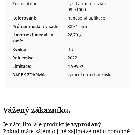
Zušlechtění:
ryzí Fairmined zlato
999/1000
Kolorování:
nanesená aplikace
Průměr medailí v sadě:
38,61 mm
Hmotnost medailí v
28,70 g
sadě:
Kvalita:
BU
Rok emise:
2022
Limitace:
4 999 ks
DÁREK ZDARMA:
výroční euro bankovka
Vážený zákazníku,
Je nám líto, ale produkt je
vyprodaný
.
Pokud máte zájem o jiné zajímavé nebo podobné