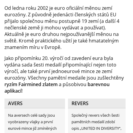
Od ledna roku 2002 je euro oficiální měnou zemí
eurozóny. Z původně jedenácti členských států EU
přijalo společnou měnu postupně 19 zemí (a další 4
nečlenské země ji mohou vydávat a používat).
Aktuálně je euro druhou nejpoužívanější měnou na
světě. Kromě praktického užití je také hmatatelným
znamením míru v Evropě.
Jako připomínku 20. výročí od zavedení eura byla
vydána sada šesti medailí připomínající nejen toto
výročí, ale také první jednoeurové mince ze zemí
eurozóny. Všechny pamětní medaile jsou zušlechtěny
ryzím Fairmined zlatem
a působivou
barevnou
aplikací
!
AVERS
REVERS
Na aversech celé sady jsou
Společný revers všech šesti
vyobrazeny vlajky a první
pamětních medailí zdobí
eurové mince již zmíněných
opis „UNITED IN DIVERSITY“,