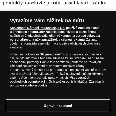
produkty, navštivte prosím naši hlavní stránku:
NAVŠTIVTE ZAJÍMAVÉ PRODUKTY NA
Vyrazíme Vám zážitek na míru
WWW.NARODNIPOKLADNICE.CZ
Společnost Národní Pokladnice, s r. o.
používá cookies a další
technologie k tomu, aby zajistila spolehlivost a bezpečnost
našich stránek, sledovala jejich výkonnost a zprostředkovala
Prosím informujte mě, jakmile bude produkt opět skladem.
personalizovaný nákupní zážitek a cílenou reklamu.
Za tímto
účelem shromažďujeme informace o uživatelích, jejich chování a
zařízeních.
Kliknutím na klávesu
“Přijmout vše”
, toto přijímáte a souhlasíte s
tím, že tyto informace budeme sdílet se třetími stranami, např. našimi
NAŠE ZÁRUKY
obchodními partnery. Pokud toto odmítnete, budeme používat jen
základní cookies a bohužel nebudete dostávat žádný
personalizovaný obsah. Pro podrobnosti a nastavení vlastních úprav
Bezpečný nákup
zvolte možnost “Upravit nastavení”. Svá nastavení můžete kdykoliv
změnit. Více informací naleznete v našich
Všeobecných
Certifikát SSL
obchodních podmínkách
,
Ochraně osobních údajů
a
Zásadách
používání souborů cookie
.
Komfortní doručení
Garance nejvyšší kvality
Upravit nastavení