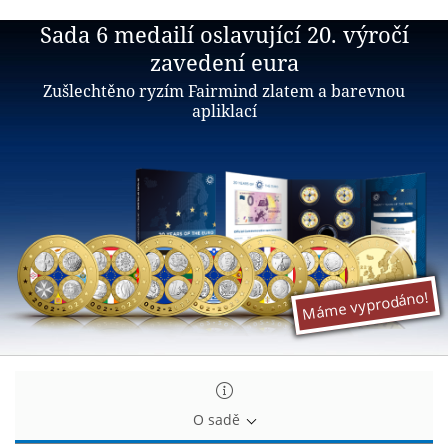
Sada
Sada 6 medailí oslavující 20. výročí
6
zavedení eura
medailí
Zušlechtěno ryzím Fairmind zlatem a barevnou
oslavující
apliklací
20.
výročí
zavedení
eura
Máme vyprodáno!
O sadě