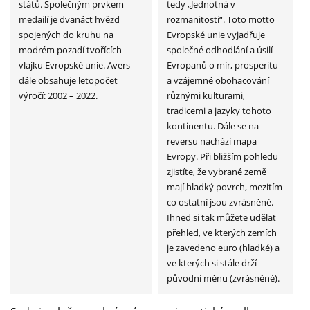
států. Společným prvkem
tedy „Jednotná v
medailí je dvanáct hvězd
rozmanitosti“. Toto motto
spojených do kruhu na
Evropské unie vyjadřuje
modrém pozadí tvořících
společné odhodlání a úsilí
vlajku Evropské unie. Avers
Evropanů o mír, prosperitu
dále obsahuje letopočet
a vzájemné obohacování
výročí: 2002 – 2022.
různými kulturami,
tradicemi a jazyky tohoto
kontinentu. Dále se na
reversu nachází mapa
Evropy. Při bližším pohledu
zjistíte, že vybrané země
mají hladký povrch, mezitím
co ostatní jsou zvrásněné.
Ihned si tak můžete udělat
přehled, ve kterých zemích
je zavedeno euro (hladké) a
ve kterých si stále drží
původní měnu (zvrásněné).