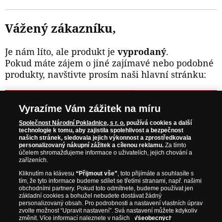
Vážený zákazníku,
Je nám líto, ale produkt je
vyprodaný
.
Pokud máte zájem o jiné zajímavé nebo podobné
produkty, navštivte prosím naši hlavní stránku:
NAVŠTIVTE ZAJÍMAVÉ PRODUKTY NA
Vyrazíme Vám zážitek na míru
WWW.NARODNIPOKLADNICE.CZ
Společnost Národní Pokladnice, s r. o.
používá cookies a další
technologie k tomu, aby zajistila spolehlivost a bezpečnost
našich stránek, sledovala jejich výkonnost a zprostředkovala
Prosím informujte mě, jakmile bude produkt opět skladem.
personalizovaný nákupní zážitek a cílenou reklamu.
Za tímto
účelem shromažďujeme informace o uživatelích, jejich chování a
zařízeních.
Kliknutím na klávesu
“Přijmout vše”
, toto přijímáte a souhlasíte s
tím, že tyto informace budeme sdílet se třetími stranami, např. našimi
NAŠE ZÁRUKY
obchodními partnery. Pokud toto odmítnete, budeme používat jen
základní cookies a bohužel nebudete dostávat žádný
personalizovaný obsah. Pro podrobnosti a nastavení vlastních úprav
zvolte možnost “Upravit nastavení”. Svá nastavení můžete kdykoliv
Bezpečný nákup
změnit. Více informací naleznete v našich
Všeobecných