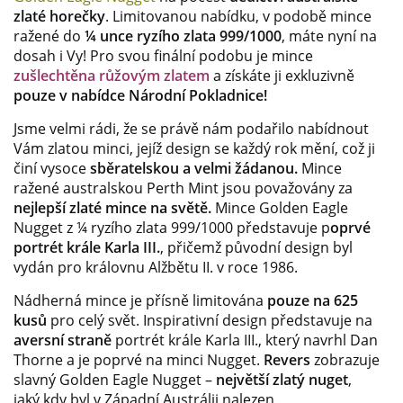
zlaté horečky
. Limitovanou nabídku, v podobě mince
ražené do
¼ unce ryzího zlata 999/1000
, máte nyní na
dosah i Vy! Pro svou finální podobu je mince
zušlechtěna růžovým zlatem
a získáte ji exkluzivně
pouze v nabídce Národní Pokladnice!
Jsme velmi rádi, že se právě nám podařilo nabídnout
Vám zlatou minci, jejíž design se každý rok mění, což ji
činí vysoce
sběratelskou a velmi žádanou.
Mince
ražené australskou Perth Mint jsou považovány za
nejlepší zlaté mince na světě.
Mince Golden Eagle
Nugget z ¼ ryzího zlata 999/1000 představuje p
oprvé
portrét krále Karla III.
, přičemž původní design byl
vydán pro královnu Alžbětu II. v roce 1986.
Nádherná mince je přísně limitována
pouze na 625
kusů
pro celý svět. Inspirativní design představuje na
aversní straně
portrét krále Karla III., který navrhl Dan
Thorne a je poprvé na minci Nugget.
Revers
zobrazuje
slavný Golden Eagle Nugget –
největší zlatý nuget
,
jaký kdy byl v Západní Austrálii nalezen.