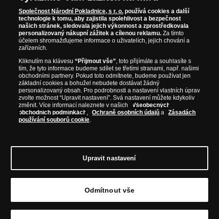
WWW.NARODNIPOKLADNICE.CZ
Společnost Národní Pokladnice, s r. o.
používá cookies a další
technologie k tomu, aby zajistila spolehlivost a bezpečnost
našich stránek, sledovala jejich výkonnost a zprostředkovala
Prosím informujte mě, jakmile bude produkt opět skladem.
personalizovaný nákupní zážitek a cílenou reklamu.
Za tímto
účelem shromažďujeme informace o uživatelích, jejich chování a
zařízeních.
Kliknutím na klávesu
“Přijmout vše”
, toto přijímáte a souhlasíte s
tím, že tyto informace budeme sdílet se třetími stranami, např. našimi
NAŠE ZÁRUKY
obchodními partnery. Pokud toto odmítnete, budeme používat jen
základní cookies a bohužel nebudete dostávat žádný
personalizovaný obsah. Pro podrobnosti a nastavení vlastních úprav
Bezpečný nákup
zvolte možnost “Upravit nastavení”. Svá nastavení můžete kdykoliv
změnit. Více informací naleznete v našich
Všeobecných
Certifikát SSL
obchodních podmínkách
,
Ochraně osobních údajů
a
Zásadách
používání souborů cookie
.
Komfortní doručení
Garance nejvyšší kvality
Upravit nastavení
Odmítnout vše
© Copyright 2026 - Národní Pokladnice, s. r. o.; Karolinská 661/4, 186 00 Praha 8; Tel.:
810 100 500
E-mail: info@narodnipokladnice.cz, www.narodnipokladnice.cz; IČ: 28507622; DIČ:
CZ28507622