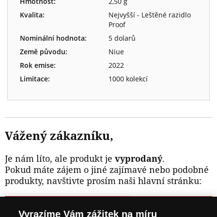
Hmotnost:
2,50 g
Kvalita:
Nejvyšší - Leštěné razidlo
Proof
Nominální hodnota:
5 dolarů
Země původu:
Niue
Rok emise:
2022
Limitace:
1000 kolekcí
Vážený zákazníku,
Je nám líto, ale produkt je
vyprodaný
.
Pokud máte zájem o jiné zajímavé nebo podobné
produkty, navštivte prosím naši hlavní stránku:
NAVŠTIVTE ZAJÍMAVÉ PRODUKTY NA
Vyrazíme Vám zážitek na míru