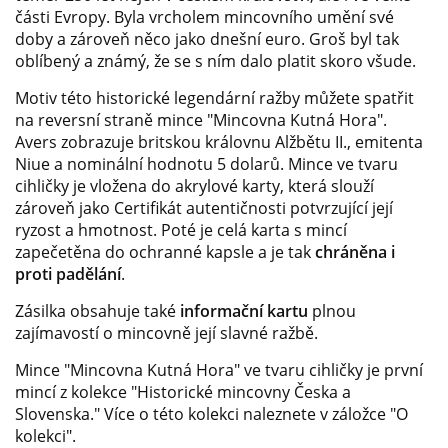
části Evropy. Byla vrcholem mincovního umění své
doby a zároveň něco jako dnešní euro. Groš byl tak
oblíbený a známý, že se s ním dalo platit skoro všude.
Motiv této historické legendární ražby můžete spatřit
na reversní straně mince "Mincovna Kutná Hora".
Avers zobrazuje britskou královnu Alžbětu II., emitenta
Niue a nominální hodnotu 5 dolarů. Mince ve tvaru
cihličky je vložena do akrylové karty, která slouží
zároveň jako Certifikát autentičnosti potvrzující její
ryzost a hmotnost. Poté je celá karta s mincí
zapečetěna do ochranné kapsle a je tak
chráněna i
proti padělání
.
Zásilka obsahuje také
informační kartu
plnou
zajímavostí o mincovně její slavné ražbě.
Mince "Mincovna Kutná Hora" ve tvaru cihličky je první
mincí z kolekce "Historické mincovny Česka a
Slovenska." Více o této kolekci naleznete v záložce "O
kolekci".