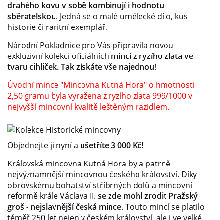
drahého kovu v sobě kombinují i hodnotu
sběratelskou
. Jedná se o malé umělecké dílo, kus
historie či raritní exemplář.
Národní Pokladnice pro Vás připravila novou
exkluzivní kolekci oficiálních
mincí z ryzího zlata ve
tvaru cihliček. Tak získáte vše najednou
!
Úvodní mince "Mincovna Kutná Hora" o hmotnosti
2,50 gramu byla vyražena z ryzího zlata 999/1000 v
nejvyšší mincovní kvalitě leštěným razidlem.
Objednejte ji nyní a
ušetříte 3 000 Kč!
Královská mincovna Kutná Hora byla patrně
nejvýznamnější mincovnou českého království. Díky
obrovskému bohatství stříbrných dolů a mincovní
reformě krále Václava II.
se zde mohl zrodit Pražský
groš - nejslavnější česká mince
. Touto mincí se platilo
téměř 250 let nejen v českém království, ale i ve velké