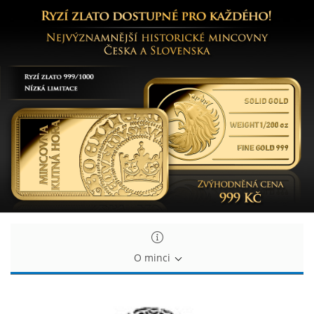
Historické
Historické
mincovny
mincovny
Česka
Česka
a
a
Slovenska
Slovenska
O minci