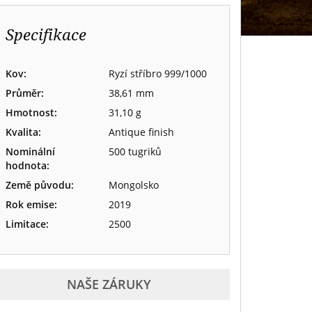
Specifikace
Kov:
Ryzí stříbro 999/1000
Průměr:
38,61 mm
Hmotnost:
31,10 g
Kvalita:
Antique finish
Nominální
500 tugriků
hodnota:
Země původu:
Mongolsko
Rok emise:
2019
Limitace:
2500
NAŠE ZÁRUKY