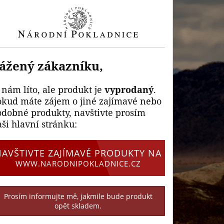
ážený zákazníku,
 nám líto, ale produkt je
vyprodaný
.
okud máte zájem o jiné zajímavé nebo
odobné produkty, navštivte prosím
ši hlavní stránku:
NAVŠTIVTE ZAJÍMAVÉ PRODUKTY NA
WWW.NARODNIPOKLADNICE.CZ
Prosím informujte mě, jakmile bude produkt
opět skladem.