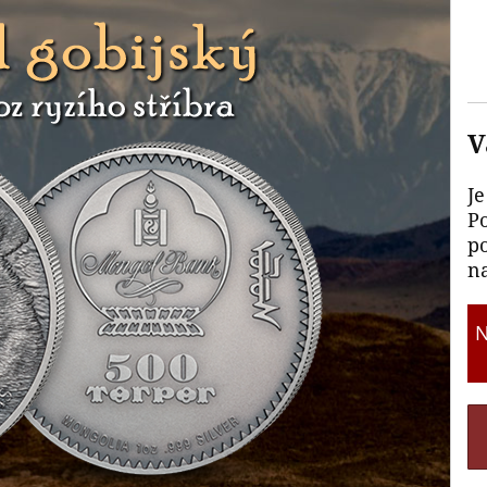
V
Je
P
p
na