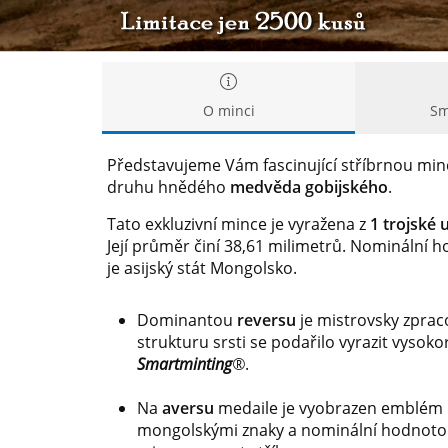
O minci
Sm
Představujeme Vám fascinující stříbrnou mi
druhu hnědého
medvěda gobijského
.
Tato exkluzivní mince je vyražena z
1 trojské 
Její průměr činí 38,61 milimetrů. Nominální
je asijský stát Mongolsko.
Dominantou
reversu
je mistrovsky zpra
strukturu srsti se podařilo vyrazit vysokor
Smartminting
®
.
Na
aversu
medaile je vyobrazen emblém 
mongolskými znaky a nominální hodnotou.