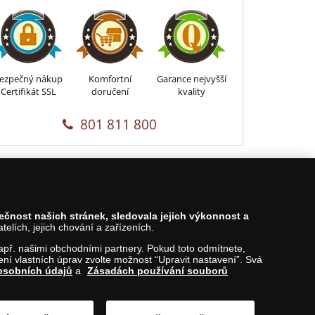
ezpečný nákup
Komfortní
Garance nejvyšší
Certifikát SSL
doručení
kvality
801 811 800
pečnost našich stránek, sledovala jejich výkonnost a
lích, jejich chování a zařízeních.
 např. našimi obchodními partnery. Pokud toto odmítnete,
í vlastních úprav zvolte možnost “Upravit nastavení”. Svá
osobních údajů
a
Zásadách používání souborů
Nahoru