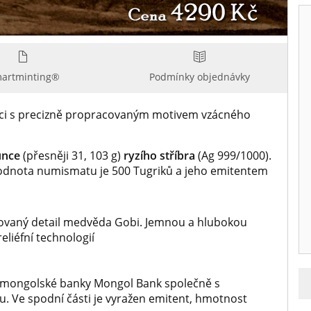
artminting®
Podmínky objednávky
nci s precizně propracovaným motivem vzácného
unce
(přesněji 31, 103 g)
ryzího stříbra
(Ag 999/1000).
 hodnota numismatu je 500 Tugriků a jeho emitentem
covaný detail medvěda Gobi. Jemnou a hlubokou
eliéfní technologií
mongolské banky Mongol Bank společně s
 Ve spodní části je vyražen emitent, hmotnost