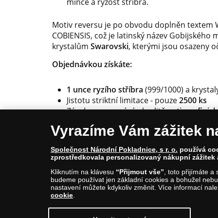
mince a ryzost stříbra.
Motiv reversu je po obvodu doplněn texte
COBIENSIS, což je latinský název Gobijského 
krystalům
Swarovski
, kterými jsou osazeny 
Objednávkou získáte:
1 unce ryzího stříbra
(999/1000) a krystal
Jistotu striktní limitace - pouze
2500 ks
Záruku zpracování v kvalitě
antique finish
Certifikát
autentičnosti a originální balen
Vyrazíme Vám zážitek n
V uplynulých letech Národní Pokladnice z této
Společnost Národní Pokladnice, s r. o.
používá cook
například minci křečíka Campbellova, ježka u
zprostředkovala personalizovaný nákupní zážitek 
uvedení vyprodaly
a není tedy divu, že je ka
Kliknutím na klávesu
“Přijmout vše”
, toto přijímáte 
budeme používat jen základní cookies a bohužel nebud
nastavení můžete kdykoliv změnit. Více informací nal
cookie
.
© Copyright 2026 - Národní Pokladnice, s. r. o.; Kar
E-mail: info@narodnipokladnice.cz, www.narodnipok