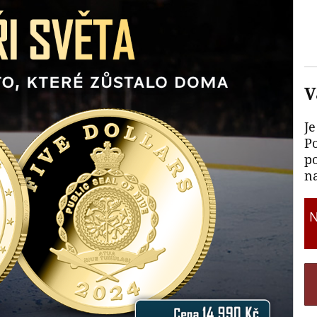
V
Je
P
p
na