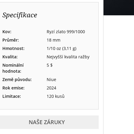
Specifikace
Kov:
Ryzí zlato 999/1000
Průměr:
18 mm
Hmotnost:
1/10 oz (3,11 g)
Kvalita:
Nejvyšší kvalita ražby
Nominální
5 $
hodnota:
Země původu:
Niue
Rok emise:
2024
Limitace:
120 kusů
NAŠE ZÁRUKY