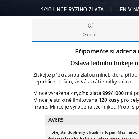
O minci
Připomeňte si adrenali
Oslava ledního hokeje na
Získejte překrásnou zlatou minci, která přip
republice
. Tuším, že Vás vrátí zpátky v čase!
Mince vyražená z
ryzího zlata 999/1000
má prů
Mince je striktně limitována
120 kusy
pro celý
hraně
. Mince je vyrobena technikou Proof s pa
AVERS
Hokejista, doplněný oficiálním logem Mezinárodn