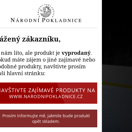
ážený zákazníku,
 nám líto, ale produkt je
vyprodaný
.
okud máte zájem o jiné zajímavé nebo
odobné produkty, navštivte prosím
ši hlavní stránku:
NAVŠTIVTE ZAJÍMAVÉ PRODUKTY NA
WWW.NARODNIPOKLADNICE.CZ
Prosím informujte mě, jakmile bude produkt
opět skladem.