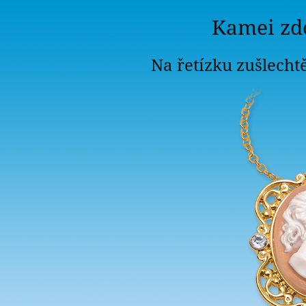
Kamei
Kamei zd
zdobená
krystaly
Na řetízku zušlech