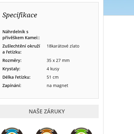
Specifikace
Náhrdelník s
přívěškem Kamei::
Zušlechtění okruží
18karátové zlato
a řetízku:
Rozměry:
35 x 27 mm
Krystaly:
4 kusy
Délka řetízku:
51 cm
Zapínání:
na magnet
NAŠE ZÁRUKY