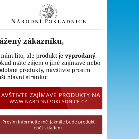
ážený zákazníku,
 nám líto, ale produkt je
vyprodaný
.
okud máte zájem o jiné zajímavé nebo
odobné produkty, navštivte prosím
ši hlavní stránku:
NAVŠTIVTE ZAJÍMAVÉ PRODUKTY NA
WWW.NARODNIPOKLADNICE.CZ
Prosím informujte mě, jakmile bude produkt
opět skladem.