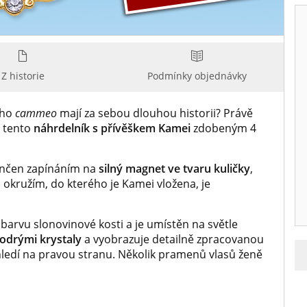
Z historie
Podmínky objednávky
ého
cammeo
mají za sebou dlouhou historii? Právě
i tento
náhrdelník s přívěškem Kamei
zdobeným 4
končen zapínáním na
silný magnet ve tvaru kuličky
,
s okružím, do kterého je Kamei vložena, je
barvu slonovinové kosti a je umístěn na světle
odrými krystaly
a vyobrazuje detailně zpracovanou
hledí na pravou stranu. Několik pramenů vlasů ženě