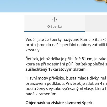
O šperku
Věděli jste že šperky nazývané Kamei z italsk
proto jsme do naší speciální nabídky zařadili 
krystaly.
Řetízek, jehož délka je přibližně
51 cm
, je za
která se při odepínání půlí. Řetízek společně 
zušlechtěný 18karátovým zlatem
.
Hlavní motiv přívěsku, busta mladé dívky, má 
oranžovém podkladu. Přívěsek je zdoben
4 m
bustu ženy s vysoko vyčesanými vlasy, která 
padá k ramenům.
Objednávkou získáte skvostný šperk: