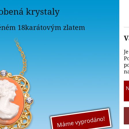
obená krystaly
těném 18karátovým zlatem
V
Je
P
p
na
Máme vyprodáno!