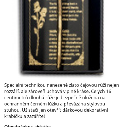
Speciální technikou nanesené zlato čajovou růži nejen
rozzáří, ale zároveň uchová v plné kráse. Celých 16
centimetrů dlouhá růže je bezpečně uložena na
ochranném černém lůžku a převázána stylovou
stuhou. Už stačí jen otevřít dárkovou dekorativní
krabičku a zazáříte!
Objednávkou získáte: