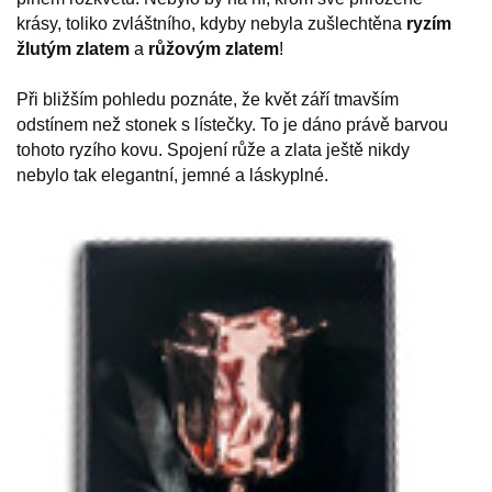
krásy, toliko zvláštního, kdyby nebyla zušlechtěna
ryzím
žlutým zlatem
a
růžovým
zlatem
!
Při bližším pohledu poznáte, že květ září tmavším
odstínem než stonek s lístečky. To je dáno právě barvou
tohoto ryzího kovu. Spojení růže a zlata ještě nikdy
nebylo tak elegantní, jemné a láskyplné.