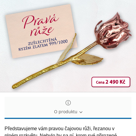
Pravá
Pravá
čajová
čajová
růže
růže
ryzím
ryzím
zlatem
zlatem
zdobená
zdobená
O produktu
Představujeme vám pravou čajovou růži, řezanou v
plném rozkvětu. Nebylo by na ní, krom své přirozené