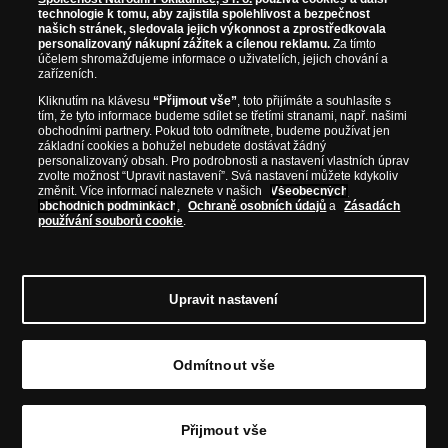
technologie k tomu, aby zajistila spolehlivost a bezpečnost
našich stránek, sledovala jejich výkonnost a zprostředkovala
Prosím informujte mě, jakmile bude produkt opět skladem.
personalizovaný nákupní zážitek a cílenou reklamu.
Za tímto
účelem shromažďujeme informace o uživatelích, jejich chování a
zařízeních.
Kliknutím na klávesu
“Přijmout vše”
, toto přijímáte a souhlasíte s
tím, že tyto informace budeme sdílet se třetími stranami, např. našimi
NAŠE ZÁRUKY
obchodními partnery. Pokud toto odmítnete, budeme používat jen
základní cookies a bohužel nebudete dostávat žádný
personalizovaný obsah. Pro podrobnosti a nastavení vlastních úprav
Bezpečný nákup
zvolte možnost “Upravit nastavení”. Svá nastavení můžete kdykoliv
změnit. Více informací naleznete v našich
Všeobecných
Certifikát SSL
obchodních podmínkách
,
Ochraně osobních údajů
a
Zásadách
používání souborů cookie
.
Komfortní doručení
Garance nejvyšší kvality
Upravit nastavení
Odmítnout vše
© Copyright 2026 - Národní Pokladnice, s. r. o.; Karolinská 661/4, 186 00 Praha 8; Tel.:
810 100 500
E-mail: info@narodnipokladnice.cz, www.narodnipokladnice.cz; IČ: 28507622; DIČ:
CZ28507622
Společnost zapsána v OR vedeném Městským soudem v Praze, oddíl C, vložka 146644
Přijmout vše