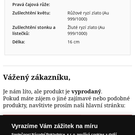
Pravá čajová růže:
Zušlechtění květu:
Růžové ryzí zlato (Au
999/1000)
Zušlechtění stonku a
Žluté ryzí zlato (Au
lístečků:
999/1000)
Délka:
16 cm
Vážený zákazníku,
Je nám líto, ale produkt je
vyprodaný
.
Pokud máte zájem o jiné zajímavé nebo podobné
produkty, navštivte prosím naši hlavní stránku:
NAVŠTIVTE ZAJÍMAVÉ PRODUKTY NA
Vyrazíme Vám zážitek na míru
WWW.NARODNIPOKLADNICE.CZ
Společnost Národní Pokladnice, s r. o.
používá cookies a další