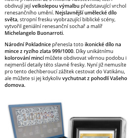
obdivují její
velkolepou výmalbu
představující vrchol
renesančního umění.
Nejslavnější umělecké dílo
světa
, stropní fresku vyobrazující biblické scény,
vytvořil geniální renesanční sochař a malíř
Michelangelo Buonarroti
.
Národní Pokladnice
přenesla toto
ikonické dílo na
mince z ryzího zlata 999/1000
. Díky unikátnímu
kolorování mincí
můžete obdivovat věrnou podobu i
nejmenší detaily této slavné fresky. Nyní již nemusíte
pro tento dechberoucí zážitek cestovat do Vatikánu,
ale můžete si jej kdykoliv
vychutnat z pohodlí Vašeho
domova.