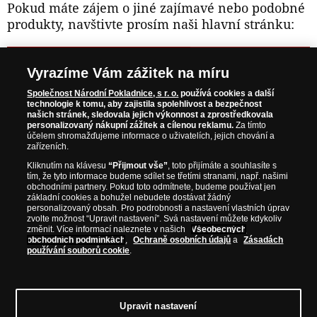
Pokud máte zájem o jiné zajímavé nebo podobné
produkty, navštivte prosím naši hlavní stránku:
NAVŠTIVTE ZAJÍMAVÉ PRODUKTY NA
Vyrazíme Vám zážitek na míru
WWW.NARODNIPOKLADNICE.CZ
Společnost Národní Pokladnice, s r. o.
používá cookies a další
technologie k tomu, aby zajistila spolehlivost a bezpečnost
našich stránek, sledovala jejich výkonnost a zprostředkovala
Prosím informujte mě, jakmile bude produkt opět skladem.
personalizovaný nákupní zážitek a cílenou reklamu.
Za tímto
účelem shromažďujeme informace o uživatelích, jejich chování a
zařízeních.
Kliknutím na klávesu
“Přijmout vše”
, toto přijímáte a souhlasíte s
tím, že tyto informace budeme sdílet se třetími stranami, např. našimi
NAŠE ZÁRUKY
obchodními partnery. Pokud toto odmítnete, budeme používat jen
základní cookies a bohužel nebudete dostávat žádný
personalizovaný obsah. Pro podrobnosti a nastavení vlastních úprav
zvolte možnost “Upravit nastavení”. Svá nastavení můžete kdykoliv
Bezpečný nákup
změnit. Více informací naleznete v našich
Všeobecných
Certifikát SSL
obchodních podmínkách
,
Ochraně osobních údajů
a
Zásadách
používání souborů cookie
.
Komfortní doručení
Garance nejvyšší kvality
Upravit nastavení