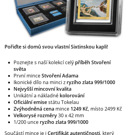
Pořiďte si domů svou vlastní Sixtinskou kapli!
Poznejte s naší kolekcí celý
příběh Stvoření
světa
První mince
Stvoření Adama
Ikonické dílo na minci z
ryzího zlata 999/1000
Nejvyšší mincovní kvalita
Unikátní a nákladné
kolorování
Oficiální emise
státu Tokelau
Zvýhodněná cena
mince
124
9 Kč
, místo 2499 Kč
Velkorysé rozměry
30 x 42 mm
1/200 unce
ryzího zlata 999/1000
Součástí mince je i
Certifikát autentičnosti
, který