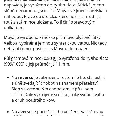
napovídá, je vyraženo do ryzího zlata. Africké jméno
slůněte znamená „srdce“ a Moya své jméno nezískala
náhodou. Právě do srdíčka, které nosí na hrudi, je
totiž zlatá mince uložena. To jí činí opravdovým
unikátem.
Moya je vyrobena z měkké prémiové plyšové látky
Velboa, vyplněné jemnou syntetickou vatou. Nic tedy
nebrání tomu, pustit se s Moyou do mazlení!
Půl gramová mince (0,50 g) je vyražena do ryzího zlata
(999/1000) a její průměr je 11 mm.
Na
reversu
je zobrazeno roztomilé bezstarostné
slůně zvedající chobot na znamení přátelství.
Slon se zvednutým chobotem je příslibem
štěstí. Dále vykrojené srdíčko, roky vydání, váha
a druh použitého kovu
Na
aversu
je portrét jejího veličenstva královny