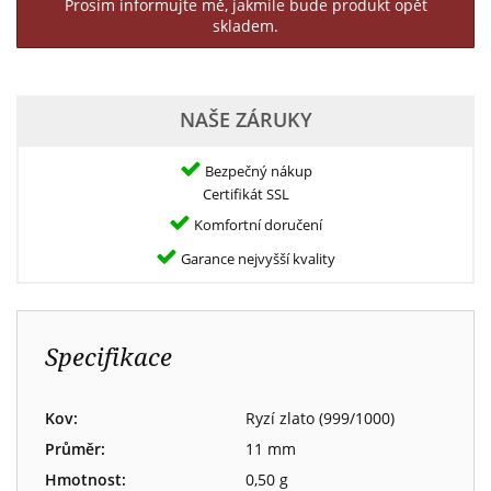
Prosím informujte mě, jakmile bude produkt opět
skladem.
NAŠE ZÁRUKY
Bezpečný nákup
Certifikát SSL
Komfortní doručení
Garance nejvyšší kvality
Specifikace
Kov:
Ryzí zlato (999/1000)
Průměr:
11 mm
Hmotnost:
0,50 g