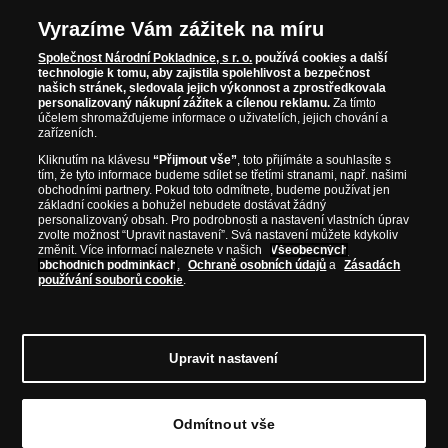
NAVŠTIVTE ZAJÍMAVÉ PRODUKTY NA
Vyrazíme Vám zážitek na míru
WWW.NARODNIPOKLADNICE.CZ
Společnost Národní Pokladnice, s r. o.
používá cookies a další
technologie k tomu, aby zajistila spolehlivost a bezpečnost
našich stránek, sledovala jejich výkonnost a zprostředkovala
Prosím informujte mě, jakmile bude produkt opět skladem.
personalizovaný nákupní zážitek a cílenou reklamu.
Za tímto
účelem shromažďujeme informace o uživatelích, jejich chování a
zařízeních.
Kliknutím na klávesu
“Přijmout vše”
, toto přijímáte a souhlasíte s
tím, že tyto informace budeme sdílet se třetími stranami, např. našimi
NAŠE ZÁRUKY
obchodními partnery. Pokud toto odmítnete, budeme používat jen
základní cookies a bohužel nebudete dostávat žádný
personalizovaný obsah. Pro podrobnosti a nastavení vlastních úprav
Bezpečný nákup
zvolte možnost “Upravit nastavení”. Svá nastavení můžete kdykoliv
změnit. Více informací naleznete v našich
Všeobecných
Certifikát SSL
obchodních podmínkách
,
Ochraně osobních údajů
a
Zásadách
používání souborů cookie
.
Komfortní doručení
Garance nejvyšší kvality
Upravit nastavení
Odmítnout vše
© Copyright 2026 - Národní Pokladnice, s. r. o.; Karolinská 661/4, 186 00 Praha 8; Tel.:
810 100 500