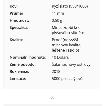
Kov:
Ryzí zlato (999/1000)
Průměr:
11 mm
Hmotnost:
0,50 g
Specialita:
Mince zdobí krk
plyšového slůněte
Kvalita:
Proof (nejvyšší
mincovní kvalita,
leštěné razidlo)
Nominální hodnota:
10 Dolarů
Země původu:
Šalamounovy ostrovy
Rok emise:
2018
Limitace:
5000 pro celý svět