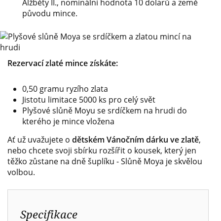
Alžběty II., nominální hodnota 10 dolarů a země
původu mince.
Rezervací zlaté mince získáte:
0,50 gramu ryzího zlata
Jistotu limitace 5000 ks pro celý svět
Plyšové slůně Moyu se srdíčkem na hrudi do
kterého je mince vložena
Ať už uvažujete o
dětském Vánočním dárku ve zlatě
,
nebo chcete svoji sbírku rozšířit o kousek, který jen
těžko zůstane na dně šuplíku - Slůně Moya je skvělou
volbou.
Specifikace