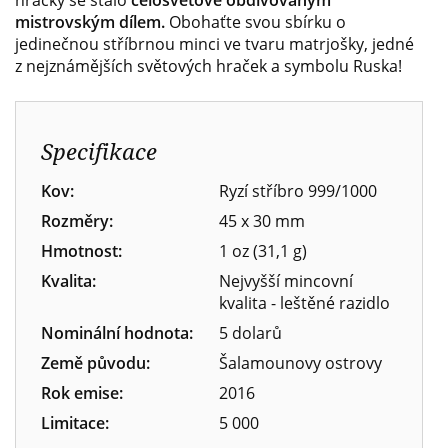
hračky se stalo
celosvětově obdivovaným
mistrovským
dílem.
Obohaťte svou sbírku o
jedinečnou stříbrnou minci ve tvaru matrjošky, jedné
z nejznámějších světových hraček a symbolu Ruska!
Specifikace
Kov:
Ryzí stříbro 999/1000
Rozměry:
45 x 30 mm
Hmotnost:
1 oz (31,1 g)
Kvalita:
Nejvyšší mincovní
kvalita - leštěné razidlo
Nominální hodnota:
5 dolarů
Země původu:
Šalamounovy ostrovy
Rok emise:
2016
Limitace:
5 000