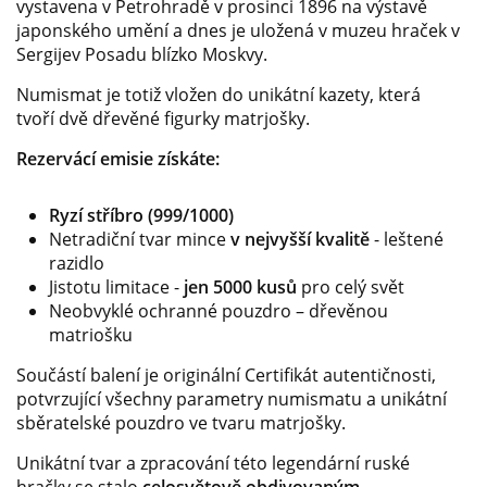
vystavena v Petrohradě v prosinci 1896 na výstavě
japonského umění a dnes je uložená v muzeu hraček v
Sergijev Posadu blízko Moskvy.
Numismat je totiž vložen do unikátní kazety, která
tvoří dvě dřevěné figurky matrjošky.
Rezervácí emisie získáte:
Ryzí stříbro (999/1000)
Netradiční tvar mince
v nejvyšší kvalitě
- leštené
razidlo
Jistotu limitace -
jen 5000 kusů
pro celý svět
Neobvyklé ochranné pouzdro – dřevěnou
matriošku
Součástí balení je originální Certifikát autentičnosti,
potvrzující všechny parametry numismatu a unikátní
sběratelské pouzdro ve tvaru matrjošky.
Unikátní tvar a zpracování této legendární ruské