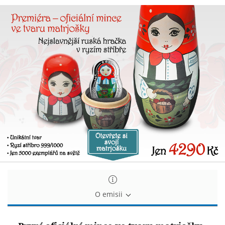
První
První
oficiální
oficiální
mince
mince
ve
ve
tvaru
tvaru
matrjošky
matrjošky
O emisii