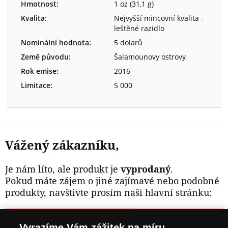
Hmotnost:
1 oz (31,1 g)
Kvalita:
Nejvyšší mincovní kvalita -
leštěné razidlo
Nominální hodnota:
5 dolarů
Země původu:
Šalamounovy ostrovy
Rok emise:
2016
Limitace:
5 000
Vážený zákazníku,
Je nám líto, ale produkt je
vyprodaný
.
Pokud máte zájem o jiné zajímavé nebo podobné
produkty, navštivte prosím naši hlavní stránku:
NAVŠTIVTE ZAJÍMAVÉ PRODUKTY NA
Vyrazíme Vám zážitek na míru