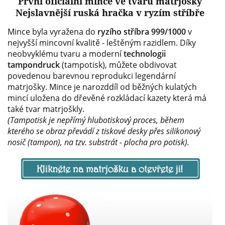
První oficiální mince ve tvaru matrjošky
Nejslavnější ruská hračka v ryzím stříbře
Mince byla vyražena do
ryzího stříbra 999/1000
v
nejvyšší mincovní kvalitě - leštěným razidlem. Díky
neobvyklému tvaru a moderní
technologii
tampondruck
(tampotisk), můžete obdivovat
povedenou barevnou reprodukci legendární
matrjošky. Mince je narozddíl od běžných kulatých
mincí uložena do dřevěné rozkládací kazety která má
také tvar matrjoškly.
(Tampotisk je nepřímý hlubotiskový proces, během
kterého se obraz převádí z tiskové desky přes silikonový
nosič (tampon), na tzv. substrát - plocha pro potisk).