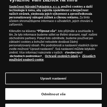
WWW.NARODNIPOKLADNICE.CZ
Společnost Národní Pokladnice, s r. o.
používá cookies a další
technologie k tomu, aby zajistila spolehlivost a bezpečnost
našich stránek, sledovala jejich výkonnost a zprostředkovala
Prosím informujte mě, jakmile bude produkt opět skladem.
personalizovaný nákupní zážitek a cílenou reklamu.
Za tímto
účelem shromažďujeme informace o uživatelích, jejich chování a
zařízeních.
Kliknutím na klávesu
“Přijmout vše”
, toto přijímáte a souhlasíte s
tím, že tyto informace budeme sdílet se třetími stranami, např. našimi
NAŠE ZÁRUKY
obchodními partnery. Pokud toto odmítnete, budeme používat jen
základní cookies a bohužel nebudete dostávat žádný
personalizovaný obsah. Pro podrobnosti a nastavení vlastních úprav
zvolte možnost “Upravit nastavení”. Svá nastavení můžete kdykoliv
Bezpečný nákup
změnit. Více informací naleznete v našich
Všeobecných
Certifikát SSL
obchodních podmínkách
,
Ochraně osobních údajů
a
Zásadách
používání souborů cookie
.
Komfortní doručení
Garance nejvyšší kvality
Upravit nastavení
Odmítnout vše
© Copyright 2026 - Národní Pokladnice, s. r. o.; Karolinská 661/4, 186 00 Praha 8; Tel.:
810 100 500
E-mail: info@narodnipokladnice.cz, www.narodnipokladnice.cz; IČ: 28507622; DIČ:
CZ28507622