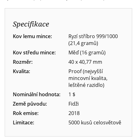
Specifikace
Kov lemu mince:
Ryzí stříbro 999/1000
(21,4 gramů)
Kov středu mince:
Měď (16 gramů)
Rozměr:
40 x 40,77 mm
Kvalita:
Proof (nejvyšší
mincovní kvalita,
leštěné razidlo)
Nominální hodnota:
1 $
Země původu:
Fidži
Rok emise:
2018
Limitace:
5000 kusů celosvětově