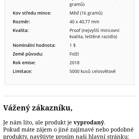
gramů)
Kov středu mince:
Měď (16 gramů)
Rozměr:
40 x 40,77 mm
Kvalita:
Proof (nejvyšší mincovní
kvalita, leštěné razidlo)
Nominální hodnota:
1 $
Země původu:
Fidži
Rok emise:
2018
Limitace:
5000 kusů celosvětově
Vážený zákazníku,
Je nám líto, ale produkt je
vyprodaný
.
Pokud máte zájem o jiné zajímavé nebo podobné
produkty, navštivte prosím naši hlavní stránku: