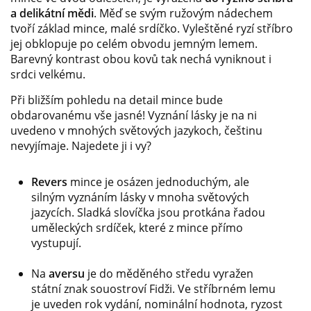
a delikátní mědi
. Měď se svým ružovým nádechem
tvoří základ mince, malé srdíčko. Vyleštěné ryzí stříbro
jej obklopuje po celém obvodu jemným lemem.
Barevný kontrast obou kovů tak nechá vyniknout i
srdci velkému.
Při bližším pohledu na detail mince bude
obdarovanému vše jasné! Vyznání lásky je na ni
uvedeno v mnohých světových jazykoch, češtinu
nevyjímaje. Najedete ji i vy?
Revers
mince je osázen jednoduchým, ale
silným vyznáním lásky v mnoha světových
jazycích. Sladká slovíčka jsou protkána řadou
uměleckých srdíček, které z mince přímo
vystupují.
Na
aversu
je do měděného středu vyražen
státní znak souostroví Fidži. Ve stříbrném lemu
je uveden rok vydání, nominální hodnota, ryzost