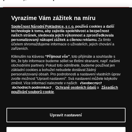
NAVŠTIVTE ZAJÍMAVÉ PRODUKTY NA
Vyrazíme Vám zážitek na míru
WWW.NARODNIPOKLADNICE.CZ
Společnost Národní Pokladnice, s r. o.
používá cookies a další
technologie k tomu, aby zajistila spolehlivost a bezpečnost
našich stránek, sledovala jejich výkonnost a zprostředkovala
Prosím informujte mě, jakmile bude produkt opět skladem.
personalizovaný nákupní zážitek a cílenou reklamu.
Za tímto
účelem shromažďujeme informace o uživatelích, jejich chování a
zařízeních.
Kliknutím na klávesu
“Přijmout vše”
, toto přijímáte a souhlasíte s
tím, že tyto informace budeme sdílet se třetími stranami, např. našimi
NAŠE ZÁRUKY
obchodními partnery. Pokud toto odmítnete, budeme používat jen
základní cookies a bohužel nebudete dostávat žádný
personalizovaný obsah. Pro podrobnosti a nastavení vlastních úprav
Bezpečný nákup
zvolte možnost “Upravit nastavení”. Svá nastavení můžete kdykoliv
změnit. Více informací naleznete v našich
Všeobecných
Certifikát SSL
obchodních podmínkách
,
Ochraně osobních údajů
a
Zásadách
používání souborů cookie
.
Komfortní doručení
Garance nejvyšší kvality
Upravit nastavení