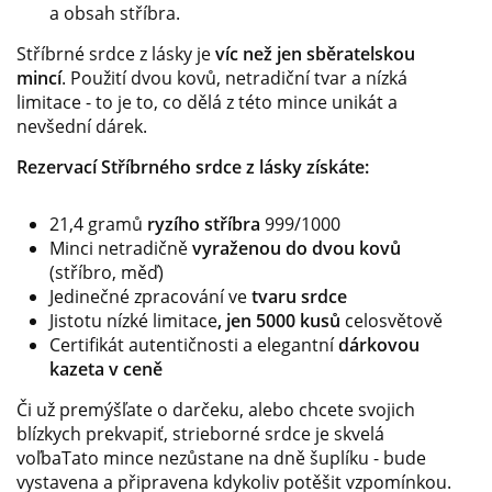
a obsah stříbra.
Stříbrné srdce z lásky je
víc než jen sběratelskou
mincí
. Použití dvou kovů, netradiční tvar a nízká
limitace - to je to, co dělá z této mince unikát a
nevšední dárek.
Rezervací Stříbrného srdce z lásky získáte:
21,4 gramů
ryzího stříbra
999/1000
Minci netradičně
vyraženou do dvou kovů
(stříbro, měď)
Jedinečné zpracování ve
tvaru srdce
Jistotu nízké limitace
, jen 5000 kusů
celosvětově
Certifikát autentičnosti a elegantní
dárkovou
kazeta v ceně
Či už premýšľate o darčeku, alebo chcete svojich
blízkych prekvapiť, strieborné srdce je skvelá
voľbaTato mince nezůstane na dně šuplíku - bude
vystavena a připravena kdykoliv potěšit vzpomínkou.