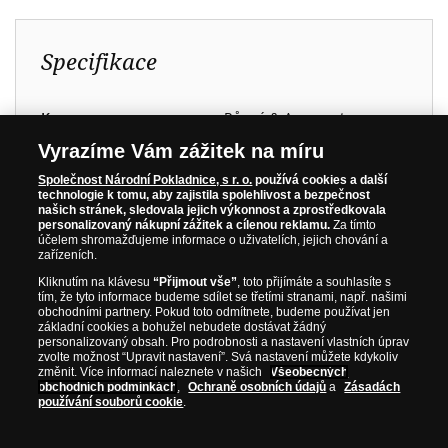
Specifikace
Kov:
Různé & Ag ryzost
999/1000
Vyrazíme Vám zážitek na míru
Průměr:
Různé
Společnost Národní Pokladnice, s r. o.
používá cookies a další
Hmotnost:
Různé & Ag minimálně
technologie k tomu, aby zajistila spolehlivost a bezpečnost
našich stránek, sledovala jejich výkonnost a zprostředkovala
20,00 g
personalizovaný nákupní zážitek a cílenou reklamu.
Za tímto
Kvalita:
Různé
účelem shromažďujeme informace o uživatelích, jejich chování a
zařízeních.
Nominální hodnota:
Různé
Kliknutím na klávesu
“Přijmout vše”
, toto přijímáte a souhlasíte s
Země původu:
Různé
tím, že tyto informace budeme sdílet se třetími stranami, např. našimi
obchodními partnery. Pokud toto odmítnete, budeme používat jen
Rok emise:
Různé
základní cookies a bohužel nebudete dostávat žádný
personalizovaný obsah. Pro podrobnosti a nastavení vlastních úprav
Limitace pro rok 2025:
100 ks
zvolte možnost “Upravit nastavení”. Svá nastavení můžete kdykoliv
změnit. Více informací naleznete v našich
Všeobecných
obchodních podmínkách
,
Ochraně osobních údajů
a
Zásadách
používání souborů cookie
.