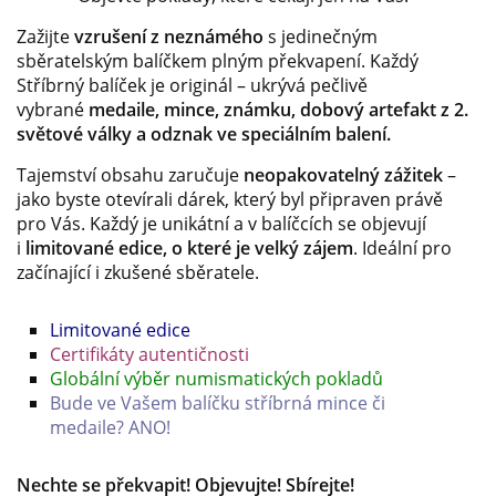
Zažijte
vzrušení z neznámého
s jedinečným
sběratelským balíčkem plným překvapení. Každý
Stříbrný balíček je originál – ukrývá pečlivě
vybrané
medaile, mince, známku, dobový artefakt z 2.
světové války a odznak ve speciálním balení.
Tajemství obsahu zaručuje
neopakovatelný zážitek
–
jako byste otevírali dárek, který byl připraven právě
pro Vás.
Každý je unikátní a v balíčcích se objevují
i
limitované edice, o které je velký zájem
. Ideální pro
začínající i zkušené sběratele.
Limitované edice
Certifikáty autentičnosti
Globální výběr numismatických pokladů
Bude ve Vašem balíčku stříbrná mince či
medaile? ANO!
Nechte se překvapit! Objevujte! Sbírejte!