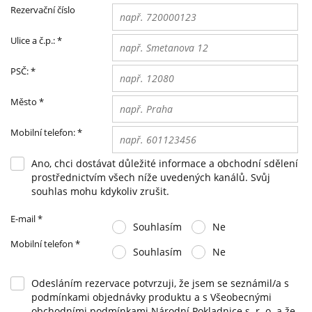
Rezervační číslo
Ulice a č.p.:
*
PSČ:
*
Město
*
Mobilní telefon:
*
Ano, chci dostávat důležité informace a obchodní sdělení
prostřednictvím všech níže uvedených kanálů. Svůj
souhlas mohu kdykoliv zrušit.
E-mail
*
Souhlasím
Ne
Mobilní telefon
*
Souhlasím
Ne
Odesláním rezervace potvrzuji, že jsem se seznámil/a s
podmínkami objednávky produktu a s Všeobecnými
obchodními podmínkami Národní Pokladnice s. r. o. a že