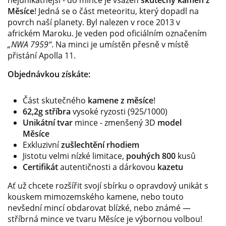
Měsíce
! Jedná se o část meteoritu, který dopadl na
povrch naší planety. Byl nalezen v roce 2013 v
africkém Maroku. Je veden pod oficiálním označením
„NWA 7959“
. Na minci je umístěn přesně v místě
přistání Apolla 11.
Objednávkou získáte:
Část skutečného
kamene z měsíce
!
62,2g stříbra
vysoké ryzosti (925/1000)
Unikátní tvar
mince - zmenšený 3D
model
Měsíce
Exkluzivní
zušlechtění rhodiem
Jistotu velmi nízké limitace,
pouhých 800
kusů
Certifikát
autentičnosti a dárkovou
kazetu
Ať už chcete rozšířit svojí sbírku o opravdový unikát s
kouskem mimozemského kamene, nebo touto
nevšední mincí obdarovat blízké, nebo známé —
stříbrná mince ve tvaru Měsíce je výbornou volbou!