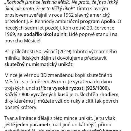
„Rozhodli jsme se letět na Měsíc. Ne proto, že je to lehký
úkol, ale proto, že je to těžký úkol!“
Tímto slavným
proslovem zveřejnil v roce 1962 slavný americký
prezident J. F. Kennedy ambiciózní
program Apollo
. O
necelých sedm let později, konkrétně 20. července
1969, se
podařilo úkol splnit
: Lidé poprvé stanuli na
povrchu Měsíce!
Při příležitosti 50. výročí (2019) tohoto významného
milníku lidských dějin si dovolujeme představit
skutečný numismatický unikát
:
Mince je věrnou 3D zmenšenou kopií skutečného
Měsíce, s průměrem 26 mm. Je vyražena do dvou
trojských uncí
stříbra vysoké ryzosti (925/1000
).
Každý z
800 vyražených kusů
je zušlechtěn
rhodiem
,
díky kterému ji můžete vzít do ruky a cítit tak povrch
posetý krátery.
Tvar a limitace dělají z této mince unikát. Je tu však
ještě jeden parametr
, nad jiné unikátnější, přímo
nejunikátnější - do mince je vsazen
skutečný kámen z