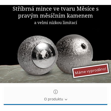
Stříbrná
Stříbrná mince ve tvaru Měsíce s
mince
pravým měsíčním kamenem
ve
a velmi nízkou limitací
tvaru
Měsíce
s
pravým
měsíčním
kamenem
Máme vyprodáno!
O produktu