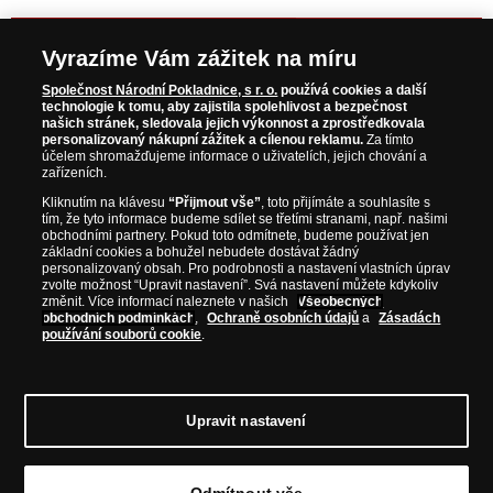
NAVŠTIVTE ZAJÍMAVÉ PRODUKTY NA
Vyrazíme Vám zážitek na míru
WWW.NARODNIPOKLADNICE.CZ
Společnost Národní Pokladnice, s r. o.
používá cookies a další
technologie k tomu, aby zajistila spolehlivost a bezpečnost
našich stránek, sledovala jejich výkonnost a zprostředkovala
Prosím informujte mě, jakmile bude produkt opět skladem.
personalizovaný nákupní zážitek a cílenou reklamu.
Za tímto
účelem shromažďujeme informace o uživatelích, jejich chování a
zařízeních.
Kliknutím na klávesu
“Přijmout vše”
, toto přijímáte a souhlasíte s
tím, že tyto informace budeme sdílet se třetími stranami, např. našimi
NAŠE ZÁRUKY
obchodními partnery. Pokud toto odmítnete, budeme používat jen
základní cookies a bohužel nebudete dostávat žádný
personalizovaný obsah. Pro podrobnosti a nastavení vlastních úprav
zvolte možnost “Upravit nastavení”. Svá nastavení můžete kdykoliv
Bezpečný nákup
změnit. Více informací naleznete v našich
Všeobecných
Certifikát SSL
obchodních podmínkách
,
Ochraně osobních údajů
a
Zásadách
používání souborů cookie
.
Komfortní doručení
Garance nejvyšší kvality
Upravit nastavení
Odmítnout vše