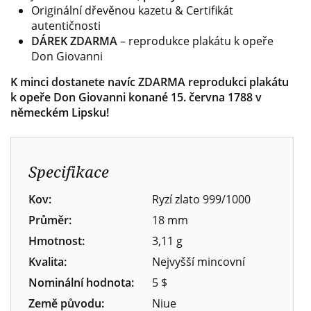
Originální dřevěnou kazetu & Certifikát
autentičnosti
DÁREK ZDARMA
– reprodukce plakátu k opeře
Don Giovanni
K minci dostanete navíc ZDARMA reprodukci plakátu
k opeře Don Giovanni konané 15. června 1788 v
německém Lipsku!
Specifikace
Kov:
Ryzí zlato 999/1000
Průměr:
18 mm
Hmotnost:
3,11 g
Kvalita:
Nejvyšší mincovní
Nominální hodnota:
5 $
Země původu:
Niue