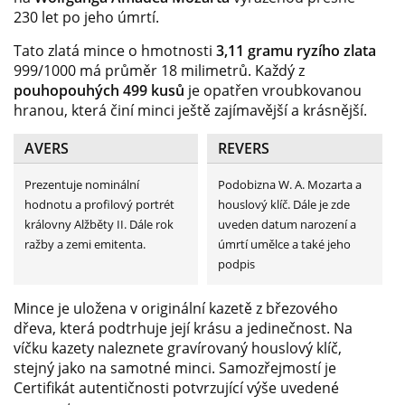
230 let po jeho úmrtí.
Tato zlatá mince o hmotnosti
3,11 gramu ryzího zlata
999/1000 má průměr 18 milimetrů. Každý z
pouhopouhých 499 kusů
je opatřen vroubkovanou
hranou, která činí minci ještě zajímavější a krásnější.
AVERS
REVERS
Prezentuje nominální
Podobizna W. A. Mozarta a
hodnotu a profilový portrét
houslový klíč. Dále je zde
královny Alžběty II. Dále rok
uveden datum narození a
ražby a zemi emitenta.
úmrtí umělce a také jeho
podpis
Mince je uložena v originální kazetě z březového
dřeva, která podtrhuje její krásu a jedinečnost. Na
víčku kazety naleznete gravírovaný houslový klíč,
stejný jako na samotné minci. Samozřejmostí je
Certifikát autentičnosti potvrzující výše uvedené