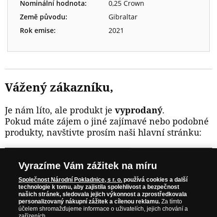
Nominální hodnota:
0,25 Crown
Země původu:
Gibraltar
Rok emise:
2021
Vážený zákazníku,
Je nám líto, ale produkt je
vyprodaný
.
Pokud máte zájem o jiné zajímavé nebo podobné
produkty, navštivte prosím naši hlavní stránku:
NAVŠTIVTE ZAJÍMAVÉ PRODUKTY NA
Vyrazíme Vám zážitek na míru
WWW.NARODNIPOKLADNICE.CZ
Společnost Národní Pokladnice, s r. o.
používá cookies a další
technologie k tomu, aby zajistila spolehlivost a bezpečnost
našich stránek, sledovala jejich výkonnost a zprostředkovala
Prosím informujte mě, jakmile bude produkt opět skladem.
personalizovaný nákupní zážitek a cílenou reklamu.
Za tímto
účelem shromažďujeme informace o uživatelích, jejich chování a
zařízeních.