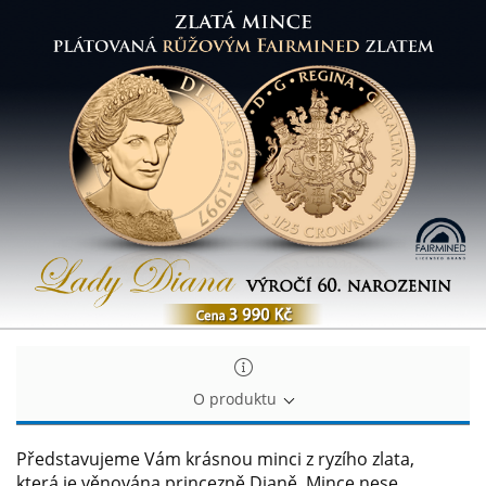
Výročí
Výročí
60.
60.
narozenin
narozenin
princezny
princezny
Diany
Diany
na
na
minci
minci
z
z
ryzího
ryzího
zlata
zlata
O produktu
Představujeme Vám krásnou minci z ryzího zlata,
která je věnována princezně Dianě. Mince nese