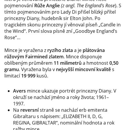
pojmenování
Růže Anglie
(z angl. The England's Rose
). S
tímto pojmenováním pro Lady Di přišel blízký přítel
princezny Diany, hudebník sir Elton John. Po
tragickém skonu princezny jí věnoval píseň „Candle in
the Wind“. První slova písně zní „Goodbye England’s
Rose“…
Mince je vyražena z
ryzího zlata
a je
plátována
růžovým Fairmined zlatem
. Mince disponuje
oblíbeným průměrem
11 milimetrů
a hmotnost
0,50
gramu
. Vyražena byla v
nejvyšší mincovní kvalitě
s
limitací
19 999
kusů.
Avers
mince ukazuje portrét princezny Diany. V
okruží se nachází jméno a roky života; 1961–
1997.
Na
reversní
straně se nachází erb emitenta
Gibraltaru s nápisem: „ELIZABETH II, D, G,
REGINA, GIBRALTAR“, nominální hodnota a rok
ražby mince.