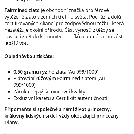
Fairmined zlato
je obchodní značka pro férově
vytěžené zlato v zemích třetího světa. Pochází z dolů
certifikovaných Aliancí pro zodpovědnou těžbu, která
nezatěžuje okolní přírodu. Část výnosů z těžby se
navrací zpět do komunity horníků a pomáhá jim vést
lepší život.
Objednávkou získáte:
0,50 gramu ryzího zlata
(Au 999/1000)
Plátování
růžovým Fairmined
zlatem (Au
999/1000)
Záruku nejvyšší mincovní kvality
Exkluzivní kazetu a Certifikát autentičnosti
Připomeňte si společně s námi život princezny,
královny lidských srdcí, vždy okouzlující princezny
Diany.