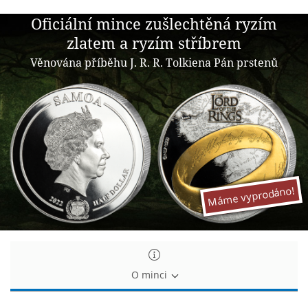
Oficiální
Oficiální mince zušlechtěná ryzím
mince
zlatem a ryzím stříbrem
zušlechtěná
Věnována příběhu J. R. R. Tolkiena Pán prstenů
ryzím
zlatem
a
ryzím
stříbrem
Máme vyprodáno!
O minci