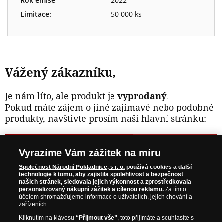
Rok emise:
2022
Limitace:
50 000 ks
Vážený zákazníku,
Je nám líto, ale produkt je
vyprodaný
.
Pokud máte zájem o jiné zajímavé nebo podobné
produkty, navštivte prosím naši hlavní stránku:
NAVŠTIVTE ZAJÍMAVÉ PRODUKTY NA
Vyrazíme Vám zážitek na míru
WWW.NARODNIPOKLADNICE.CZ
Společnost Národní Pokladnice, s r. o.
používá cookies a další
technologie k tomu, aby zajistila spolehlivost a bezpečnost
našich stránek, sledovala jejich výkonnost a zprostředkovala
Prosím informujte mě, jakmile bude produkt opět skladem.
personalizovaný nákupní zážitek a cílenou reklamu.
Za tímto
účelem shromažďujeme informace o uživatelích, jejich chování a
zařízeních.
Kliknutím na klávesu
“Přijmout vše”
, toto přijímáte a souhlasíte s