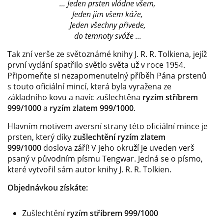
... Jeden prsten vládne všem,
Jeden jim všem káže,
Jeden všechny přivede,
do temnoty sváže ...
Tak zní verše ze světoznámé knihy J. R. R. Tolkiena, jejíž
první vydání spatřilo světlo světa už v roce 1954.
Připomeňte si nezapomenutelný příběh Pána prstenů
s touto oficiální mincí, která byla vyražena ze
základního kovu a navíc zušlechtěna
ryzím stříbrem
999/1000
a
ryzím zlatem 999/1000
.
Hlavním motivem aversní strany této oficiální mince je
prsten, který díky
zušlechtění ryzím zlatem
999/1000
doslova září! V jeho okruží je uveden verš
psaný v původním písmu Tengwar. Jedná se o písmo,
které vytvořil sám autor knihy J. R. R. Tolkien.
Objednávkou získáte:
Zušlechtění
ryzím stříbrem 999/1000