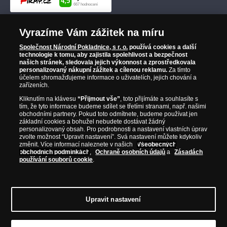
Vyrazíme Vám zážitek na míru
Společnost Národní Pokladnice, s r. o.
používá cookies a další
technologie k tomu, aby zajistila spolehlivost a bezpečnost
našich stránek, sledovala jejich výkonnost a zprostředkovala
personalizovaný nákupní zážitek a cílenou reklamu.
Za tímto
účelem shromažďujeme informace o uživatelích, jejich chování a
zařízeních.
Kliknutím na klávesu
“Přijmout vše”
, toto přijímáte a souhlasíte s
tím, že tyto informace budeme sdílet se třetími stranami, např. našimi
obchodními partnery. Pokud toto odmítnete, budeme používat jen
základní cookies a bohužel nebudete dostávat žádný
personalizovaný obsah. Pro podrobnosti a nastavení vlastních úprav
zvolte možnost “Upravit nastavení”. Svá nastavení můžete kdykoliv
změnit. Více informací naleznete v našich
Všeobecných
obchodních podmínkách
,
Ochraně osobních údajů
a
Zásadách
používání souborů cookie
.
Upravit nastavení
© Copyright 2026 - Národní Pokladnice, s. r. o.; Karolinská 661/4, 186 00 Praha 8;
Tel.: 810 100 500
E-mail: info@narodnipokladnice.cz, www.narodnipokladnice.cz;