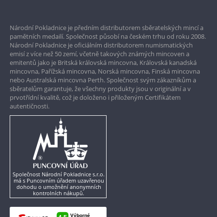
Prvotřídní servis
Národní Pokladnice je předním distributorem sběratelských mincí a
Garance nejvyšší kvality
pamětních medailí. Společnost působí na českém trhu od roku 2008.
Národní Pokladnice je oficiálním distributorem numismatických
Pouze originální produkty
emisí z více než 50 zemí, včetně takových známých mincoven a
emitentů jako je Britská královská mincovna, Královská kanadská
mincovna, Pařížská mincovna, Norská mincovna, Finská mincovna
nebo Australská mincovna Perth. Společnost svým zákazníkům a
sběratelům garantuje, že všechny produkty jsou v originální a v
prvotřídní kvalitě, což je doloženo i přiloženým Certifikátem
autentičnosti.
Společnost Národní Pokladnice s.r.o.
má s Puncovním úřadem uzavřenou
dohodu o umožnění anonymních
kontrolních nákupů.