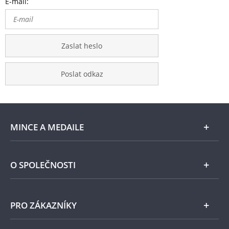
E-mail:
Zaslat heslo
Poslat odkaz
MINCE A MEDAILE
E-shop
O SPOLEČNOSTI
Zlato
Národní Pokladnice
PRO ZÁKAZNÍKY
Stříbro
Naše projekty