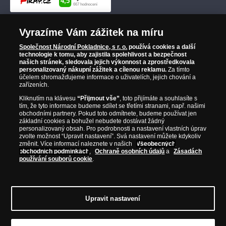
Vyrazíme Vám zážitek na míru
Společnost Národní Pokladnice, s r. o.
používá cookies a další
technologie k tomu, aby zajistila spolehlivost a bezpečnost
našich stránek, sledovala jejich výkonnost a zprostředkovala
personalizovaný nákupní zážitek a cílenou reklamu.
Za tímto
účelem shromažďujeme informace o uživatelích, jejich chování a
zařízeních.
Kliknutím na klávesu
“Přijmout vše”
, toto přijímáte a souhlasíte s
tím, že tyto informace budeme sdílet se třetími stranami, např. našimi
obchodními partnery. Pokud toto odmítnete, budeme používat jen
základní cookies a bohužel nebudete dostávat žádný
personalizovaný obsah. Pro podrobnosti a nastavení vlastních úprav
zvolte možnost “Upravit nastavení”. Svá nastavení můžete kdykoliv
změnit. Více informací naleznete v našich
Všeobecných
obchodních podmínkách
,
Ochraně osobních údajů
a
Zásadách
používání souborů cookie
.
Upravit nastavení
© Copyright 2026 - Národní Pokladnice, s. r. o.; Karolinská 661/4, 186 00 Praha 8;
Tel.: 810 100 500
E-mail: info@narodnipokladnice.cz, www.narodnipokladnice.cz;