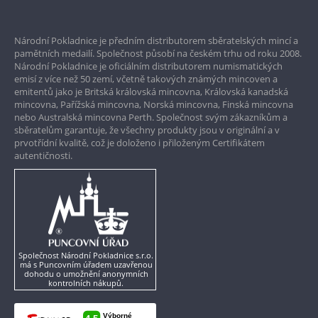
Prvotřídní servis
Národní Pokladnice je předním distributorem sběratelských mincí a
Garance nejvyšší kvality
pamětních medailí. Společnost působí na českém trhu od roku 2008.
Národní Pokladnice je oficiálním distributorem numismatických
Pouze originální produkty
emisí z více než 50 zemí, včetně takových známých mincoven a
emitentů jako je Britská královská mincovna, Královská kanadská
mincovna, Pařížská mincovna, Norská mincovna, Finská mincovna
nebo Australská mincovna Perth. Společnost svým zákazníkům a
sběratelům garantuje, že všechny produkty jsou v originální a v
prvotřídní kvalitě, což je doloženo i přiloženým Certifikátem
autentičnosti.
Společnost Národní Pokladnice s.r.o.
má s Puncovním úřadem uzavřenou
dohodu o umožnění anonymních
kontrolních nákupů.