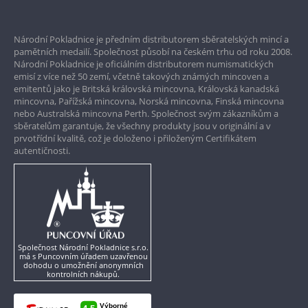
Prvotřídní servis
Národní Pokladnice je předním distributorem sběratelských mincí a
Garance nejvyšší kvality
pamětních medailí. Společnost působí na českém trhu od roku 2008.
Národní Pokladnice je oficiálním distributorem numismatických
Pouze originální produkty
emisí z více než 50 zemí, včetně takových známých mincoven a
emitentů jako je Britská královská mincovna, Královská kanadská
mincovna, Pařížská mincovna, Norská mincovna, Finská mincovna
nebo Australská mincovna Perth. Společnost svým zákazníkům a
sběratelům garantuje, že všechny produkty jsou v originální a v
prvotřídní kvalitě, což je doloženo i přiloženým Certifikátem
autentičnosti.
Společnost Národní Pokladnice s.r.o.
má s Puncovním úřadem uzavřenou
dohodu o umožnění anonymních
kontrolních nákupů.