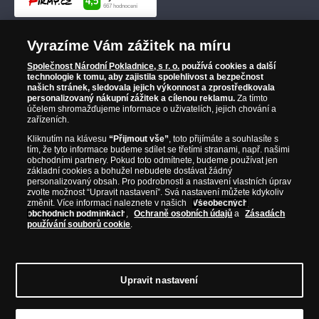
Vyrazíme Vám zážitek na míru
Společnost Národní Pokladnice, s r. o.
používá cookies a další
technologie k tomu, aby zajistila spolehlivost a bezpečnost
našich stránek, sledovala jejich výkonnost a zprostředkovala
personalizovaný nákupní zážitek a cílenou reklamu.
Za tímto
účelem shromažďujeme informace o uživatelích, jejich chování a
zařízeních.
Kliknutím na klávesu
“Přijmout vše”
, toto přijímáte a souhlasíte s
tím, že tyto informace budeme sdílet se třetími stranami, např. našimi
obchodními partnery. Pokud toto odmítnete, budeme používat jen
základní cookies a bohužel nebudete dostávat žádný
personalizovaný obsah. Pro podrobnosti a nastavení vlastních úprav
zvolte možnost “Upravit nastavení”. Svá nastavení můžete kdykoliv
změnit. Více informací naleznete v našich
Všeobecných
obchodních podmínkách
,
Ochraně osobních údajů
a
Zásadách
používání souborů cookie
.
Upravit nastavení
© Copyright 2026 - Národní Pokladnice, s. r. o.; Karolinská 661/4, 186 00 Praha 8;
Tel.: 810 100 500
E-mail: info@narodnipokladnice.cz, www.narodnipokladnice.cz;