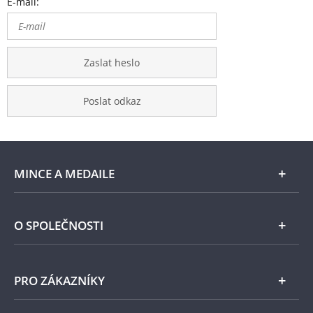
E-mail:
Zaslat heslo
Poslat odkaz
MINCE A MEDAILE
E-shop
O SPOLEČNOSTI
Zlato
Národní Pokladnice
PRO ZÁKAZNÍKY
Stříbro
Naše projekty