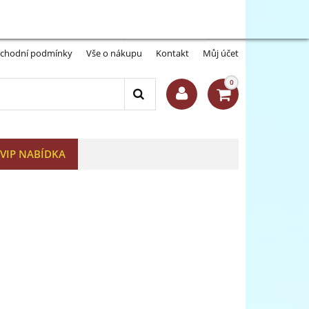
Můj účet:
Přihlásit se
-A
A+
chodní podmínky
Vše o nákupu
Kontakt
Můj účet
0
VIP NABÍDKA