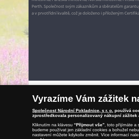
Perth. Společnost svým zákazníkům a sběratelům garantuje
a v prvotřídní kvalitě, což je doloženo i přiloženým Certifi
Vyrazíme Vám zážitek n
Společnost Národní Pokladnice, s r. o.
používá cook
zprostředkovala personalizovaný nákupní zážitek 
Kliknutím na klávesu
“Přijmout vše”
, toto přijímáte 
budeme používat jen základní cookies a bohužel nebud
© Copyright 2026 - Národní Pokladnice, s. r. o.; Karolinská 
nastavení můžete kdykoliv změnit. Více informací nal
E-mail: info@narodnipokladnice.cz, www.narodnipokladnic