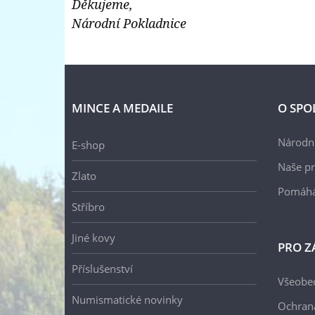
Děkujeme,
mincí
Národní Pokladnice
a
medailí
MINCE A MEDAILE
O SPO
Národní
E-shop
Naše pr
Zlato
Pomáh
Stříbro
Jiné kovy
PRO Z
Příslušenství
Všeobe
Numismatické novinky
Ochran