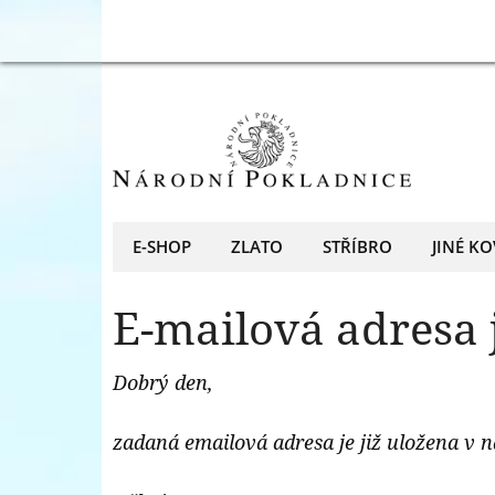
Národní
E-
Pokladnice
mailová
-
adresa
přední
již
evropský
existuje
prodejce
-
E-SHOP
ZLATO
STŘÍBRO
JINÉ KO
mincí
Národní
a
E-mailová adresa j
Pokladnice
medailí
-
Dobrý den,
přední
evropský
zadaná emailová adresa je již uložena v n
prodejce