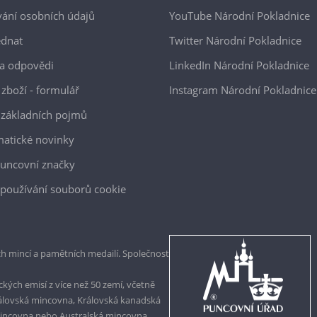
ání osobních údajů
YouTube Národní Pokladnice
ednat
Twitter Národní Pokladnice
a odpovědi
LinkedIn Národní Pokladnice
 zboží - formulář
Instagram Národní Pokladnice
 základních pojmů
atické novinky
uncovní značky
používání souborů cookie
h mincí a pamětních medailí. Společnost
kých emisí z více než 50 zemí, včetně
rálovská mincovna, Královská kanadská
mincovna nebo Australská mincovna