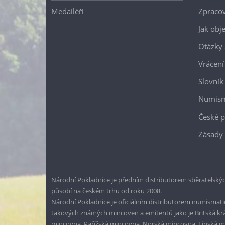
Medailéři
Zpracov
Jak obj
Otázky 
Vrácení
Slovník
Numism
České p
Zásady 
Národní Pokladnice je předním distributorem sběratelskýc
působí na českém trhu od roku 2008.
Národní Pokladnice je oficiálním distributorem numismatic
takových známých mincoven a emitentů jako je Britská k
mincovna, Pařížská mincovna, Norská mincovna, Finská 