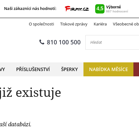
Naši zákazníci nás hodnotí:
Naši zákazníci nás hodnotí:
O společnosti
Tiskové zprávy
Kariéra
Všeobecné ob
810 100 500
VY
PŘÍSLUŠENSTVÍ
ŠPERKY
NABÍDKA MĚSÍCE
iž existuje
aší databázi.