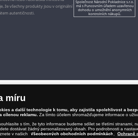
Společnost Národní Pokladnice s.r.o.
, že všechny produkty jsou v originální
má s Puncovním úřadem uzavřenou
dohodu o umožnění anonymních
kátem autentičnosti.
kontrolních nákupů.
a míru
ies a další technologie k tomu, aby zajistila spolehlivost a bez
a cílenou reklamu.
Za tímto účelem shromažďujeme informace o uživate
a souhlasíte s tím, že tyto informace budeme sdílet se třetími stranami,
ete dostávat žádný personalizovaný obsah. Pro podrobnosti a nastaven
661/4, 186 00 Praha 8; Tel.: 810 100 500
eznete v našich
Všeobecných obchodních podmínkách
,
Ochraně 
e.cz; IČ: 28507622; DIČ: CZ28507622