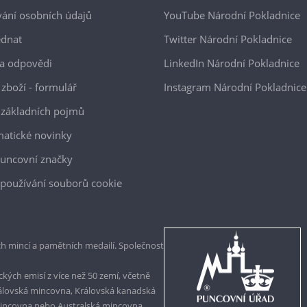
ání osobních údajů
YouTube Národní Pokladnice
ednat
Twitter Národní Pokladnice
a odpovědi
LinkedIn Národní Pokladnice
 zboží - formulář
Instagram Národní Pokladnice
 základních pojmů
atické novinky
uncovní značky
používání souborů cookie
h mincí a pamětních medailí. Společnost
kých emisí z více než 50 zemí, včetně
rálovská mincovna, Královská kanadská
mincovna nebo Australská mincovna