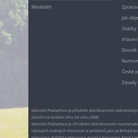
Medailéři
Zpracov
Jak obj
Otázky 
Vrácení
Slovník
Numism
České p
Zásady 
Národní Pokladnice je předním distributorem sběratelskýc
působí na českém trhu od roku 2008.
Národní Pokladnice je oficiálním distributorem numismatic
takových známých mincoven a emitentů jako je Britská k
mincovna, Pařížská mincovna, Norská mincovna, Finská 