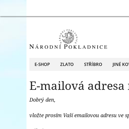
-
E-
Národní
mailová
Pokladnice
adresa
-
má
přední
chybný
evropský
formát
E-SHOP
ZLATO
STŘÍBRO
JINÉ KO
prodejce
-
mincí
E-mailová adresa
Národní
a
Pokladnice
medailí
Dobrý den,
-
přední
vložte prosím Vaší emailovou adresu ve 
evropský