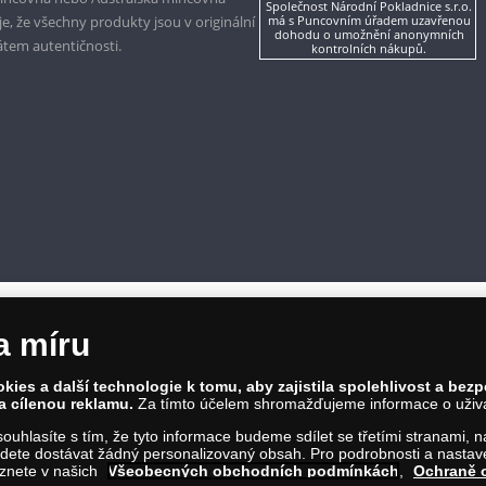
Společnost Národní Pokladnice s.r.o.
, že všechny produkty jsou v originální
má s Puncovním úřadem uzavřenou
dohodu o umožnění anonymních
kátem autentičnosti.
kontrolních nákupů.
a míru
ies a další technologie k tomu, aby zajistila spolehlivost a bez
a cílenou reklamu.
Za tímto účelem shromažďujeme informace o uživate
a souhlasíte s tím, že tyto informace budeme sdílet se třetími stranami,
ete dostávat žádný personalizovaný obsah. Pro podrobnosti a nastaven
661/4, 186 00 Praha 8; Tel.: 810 100 500
eznete v našich
Všeobecných obchodních podmínkách
,
Ochraně 
e.cz; IČ: 28507622; DIČ: CZ28507622