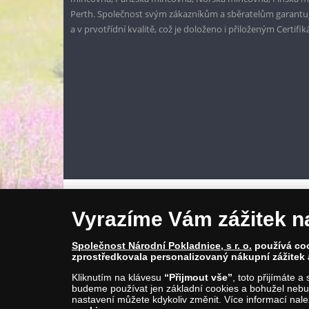
Perth. Společnost svým zákazníkům a sběratelům garantuje
a v prvotřídní kvalitě, což je doloženo i přiloženým Certifi
Vyrazíme Vám zážitek n
Společnost Národní Pokladnice, s r. o.
používá cook
zprostředkovala personalizovaný nákupní zážitek 
Kliknutím na klávesu
“Přijmout vše”
, toto přijímáte 
budeme používat jen základní cookies a bohužel nebud
© Copyright 2026 - Národní Pokladnice, s. r. o.; Karolinská 
nastavení můžete kdykoliv změnit. Více informací nal
E-mail: info@narodnipokladnice.cz, www.narodnipokladnic