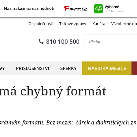
Naši zákazníci nás hodnotí:
Naši zákazníci nás hodnotí:
O společnosti
Tiskové zprávy
Kariéra
Všeobecné ob
810 100 500
VY
PŘÍSLUŠENSTVÍ
ŠPERKY
NABÍDKA MĚSÍCE
 má chybný formát
správném formátu. Bez mezer, čárek a diakritických