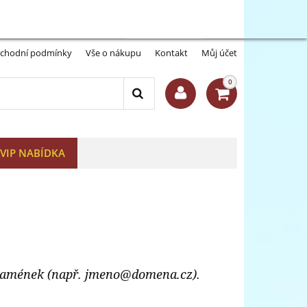
Můj účet:
Přihlásit se
-A
A+
chodní podmínky
Vše o nákupu
Kontakt
Můj účet
0
VIP NABÍDKA
 znamének (např. jmeno@domena.cz).