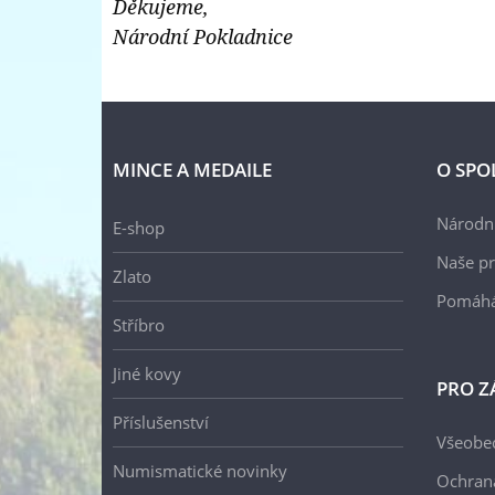
Děkujeme,
prodejce
Národní Pokladnice
mincí
a
medailí
MINCE A MEDAILE
O SPO
Národní
E-shop
Naše pr
Zlato
Pomáh
Stříbro
Jiné kovy
PRO Z
Příslušenství
Všeobe
Numismatické novinky
Ochran