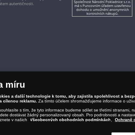
Společnost Národní Pokladnice s.r.o.
kátem autentičnosti.
má s Puncovním úřadem uzavřenou
dohodu o umožnění anonymních
kontrolních nákupů.
a míru
ies a další technologie k tomu, aby zajistila spolehlivost a bez
a cílenou reklamu.
Za tímto účelem shromažďujeme informace o uživate
a souhlasíte s tím, že tyto informace budeme sdílet se třetími stranami,
ete dostávat žádný personalizovaný obsah. Pro podrobnosti a nastaven
eznete v našich
Všeobecných obchodních podmínkách
,
Ochraně 
86 00 Praha 8; Tel.: 810 100 500
Č: 28507622; DIČ: CZ28507622
íl C, vložka 146644