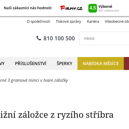
Naši zákazníci nás hodnotí:
Naši zákazníci nás hodnotí:
 Švejk na knižní záložce z ry
O společnosti
Tiskové zprávy
Kariéra
Všeobecné ob
810 100 500
VY
PŘÍSLUŠENSTVÍ
ŠPERKY
NABÍDKA MĚSÍCE
brné 3 gramové minci v tvare záložky
žní záložce z ryzího stříbra