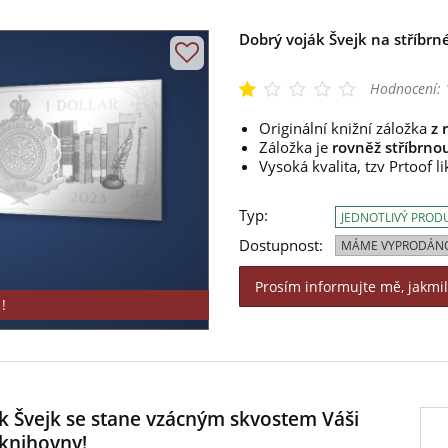
Dobrý voják Švejk na stříbrné
Hodnocení:
Originální knižní záložka
z 
Záložka je
rovněž stříbrno
Vysoká kvalita, tzv Prtoof li
Typ:
JEDNOTLIVÝ PROD
Dostupnost:
MÁME VYPRODÁN
Prosím informujte mě, jakmi
!
 Švejk se stane vzácným skvostem Váši
knihovny!