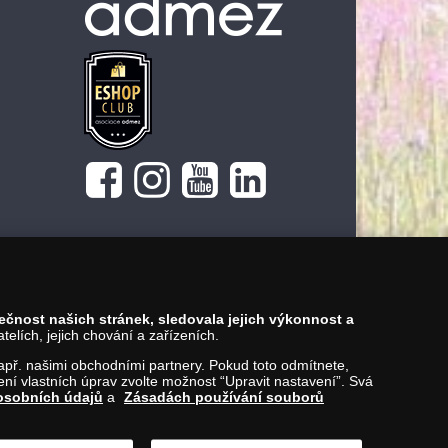
pečnost našich stránek, sledovala jejich výkonnost a
lích, jejich chování a zařízeních.
 např. našimi obchodními partnery. Pokud toto odmítnete,
í vlastních úprav zvolte možnost “Upravit nastavení”. Svá
osobních údajů
a
Zásadách používání souborů