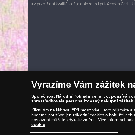
a v prvotřídní kvalitě, což je doloženo i přiloženým Certifi
Vyrazíme Vám zážitek n
Společnost Národní Pokladnice, s r. o.
používá cook
zprostředkovala personalizovaný nákupní zážitek 
Kliknutím na klávesu
“Přijmout vše”
, toto přijímáte 
budeme používat jen základní cookies a bohužel nebud
nastavení můžete kdykoliv změnit. Více informací nal
cookie
.
© Copyright 2026 - Národní Pokladnice, s. r. o.; Karolinská 661/4, 1
E-mail: info@narodnipokladnice.cz, www.narodnipokladnice.cz; I
Společnost zapsána v OR vedeném Městským soudem v Praze, odd