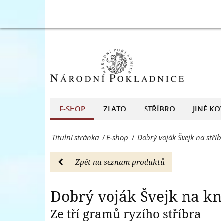
z
Dobrý
Dobrý voják
ryzího
voják
stříbra
Švejk
-
na
E-
knižní
shop
záložce
E-SHOP
ZLATO
STŘÍBRO
JINÉ KO
-
z
Národní
Titulní stránka
E-shop
Dobrý voják Švejk na stří
/
/
ryzího
Pokladnice
stříbra
Zpět na seznam produktů
-
-
přední
E-
Dobrý voják Švejk na kni
evropský
shop
Ze tří gramů ryzího stříbra
prodejce