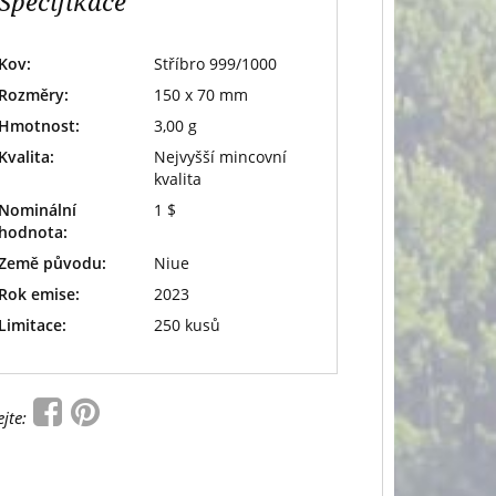
Specifikace
Kov:
Stříbro 999/1000
Rozměry:
150 x 70 mm
Hmotnost:
3,00 g
Kvalita:
Nejvyšší mincovní
kvalita
Nominální
1 $
hodnota:
Země původu:
Niue
Rok emise:
2023
Limitace:
250 kusů
ejte: