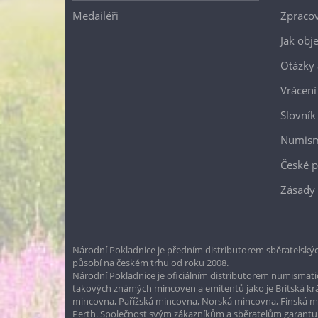
Medailéři
Zpracov
Jak obj
Otázky 
Vrácení
Slovník
Numism
České p
Zásady 
Národní Pokladnice je předním distributorem sběratelskýc
působí na českém trhu od roku 2008.
Národní Pokladnice je oficiálním distributorem numismatic
takových známých mincoven a emitentů jako je Britská k
mincovna, Pařížská mincovna, Norská mincovna, Finská 
Perth. Společnost svým zákazníkům a sběratelům garantuje