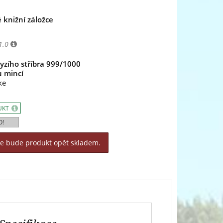
 knižní záložce
1.0
ryzího stříbra 999/1000
u mincí
ke
UKT
O!
le bude produkt opět skladem.