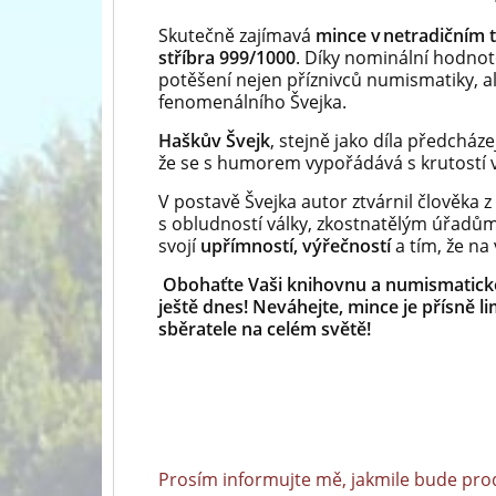
Skutečně zajímavá
mince v netradičním t
stříbra 999/1000
. Díky nominální hodnotě
potěšení nejen příznivců numismatiky, al
fenomenálního Švejka.
Haškův Švejk
, stejně jako díla předcház
že se s humorem vypořádává s krutostí vá
V postavě Švejka autor ztvárnil člověka 
s obludností války, zkostnatělým úřadů
svojí
upřímností, výřečností
a tím, že na
Obohaťte Vaši knihovnu a numismatickou
ještě dnes! Neváhejte, mince je přísně 
sběratele na celém světě!
Prosím informujte mě, jakmile bude pro