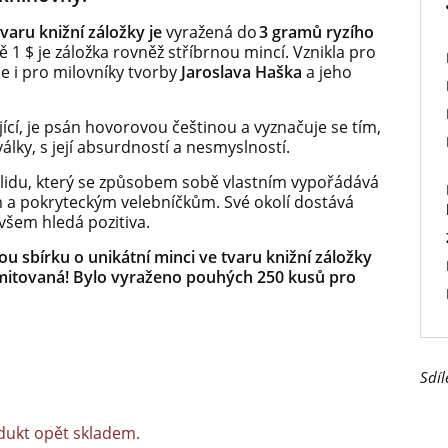
varu knižní záložky je
vyražená do
3 gramů ryzího
 1 $ je záložka rovněž stříbrnou mincí. Vznikla pro
e i pro milovníky tvorby
Jaroslava Haška
a jeho
ející, je psán hovorovou češtinou a vyznačuje se tím,
lky, s její absurdností a nesmyslností.
z lidu, který se způsobem sobě vlastním vypořádává
m a pokryteckým velebníčkům. Své okolí dostává
 všem hledá pozitiva.
 sbírku o unikátní minci ve tvaru knižní záložky
limitovaná! Bylo vyraženo pouhých 250 kusů pro
Sdíl
dukt opět skladem.