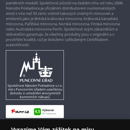
pamětních medailí. Společnost působí na českém trhu od roku 2008.
Roku 1741 se z manželství Marie Terezie a
Národní Pokladnice je oficiálním distributorem numismatických
Pouze originální produkty
Františka Štěpána po třech děvčátkách narodil
emisí z více než 50 zemí, včetně takových známých mincoven a
emitentů jako je Britská královská mincovna, Královská kanadská
první mužský potomek
Josef II.
Po smrti otce
mincovna, Pařížská mincovna, Norská mincovna, Finská mincovna
roku 1765 se Josef II. stal císařem Svaté říše
nebo Australská mincovna Perth. Společnost svým zákazníkům a
římské. V habsburské monarchii byl
sběratelům garantuje, že všechny produkty jsou v originální a v
spoluvladařem své matky Marie Terezie až do její
prvotřídní kvalitě, což je doloženo i přiloženým Certifikátem
smrti roku 1780. Josef II. je považován za jednoho
autentičnosti.
z nejvýznamnějších osvícenských panovníků.
Vrchol jeho reformní činnosti představují
především dva patenty z roku 1781 o zrušení
nevolnictví a náboženské toleranci, tzv.
toleranční patent. Výraznou humanizaci
prodělalo za jeho vlády i trestní právo. V letech
1787–1795 byl v habsburské monarchii poprvé
Společnost Národní Pokladnice s.r.o.
zrušen trest smrti.
má s Puncovním úřadem uzavřenou
dohodu o umožnění anonymních
kontrolních nákupů.
Když 20. února roku 1790 zemřel lidem oblíbený
císař Josef II., nezanechal po sobě žádného
nástupce. Trůn tak připadl mladšímu bratrovi
Leopoldovi II.
, který však vládl pouze dva roky.
Nicméně narozdíl od bezdětného Josefa se svou
ženou Marií Ludovikou počal 16 potomků
Vyrazíme Vám zážitek na míru