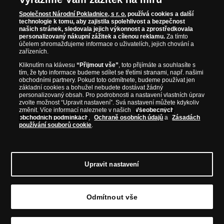
a zajistil tak dostatek dědiců pro habsburský
Společnost Národní Pokladnice, s r. o.
používá cookies a další
trůn. Jako český král musel čelit nespokojené
technologie k tomu, aby zajistila spolehlivost a bezpečnost
šlechtické opozici, které se nelíbilo množství
našich stránek, sledovala jejich výkonnost a zprostředkovala
progresivních reforem, jež zavedl Josef II., a proto
personalizovaný nákupní zážitek a cílenou reklamu.
Za tímto
účelem shromažďujeme informace o uživatelích, jejich chování a
několik z nich Leopold raději po nástupu na trůn
zařízeních.
zrušil. V české společnosti byl velmi oblíbený a při
jeho první návštěvě Prahy zavítal do Karolina, kde
Kliknutím na klávesu
“Přijmout vše”
, toto přijímáte a souhlasíte s
tím, že tyto informace budeme sdílet se třetími stranami, např. našimi
před ním vážený člen České královské
obchodními partnery. Pokud toto odmítnete, budeme používat jen
společnosti nauk Josef Dobrovský pronesl
základní cookies a bohužel nebudete dostávat žádný
vlasteneckou řeč, kterou Leopold se zájmem
personalizovaný obsah. Pro podrobnosti a nastavení vlastních úprav
zvolte možnost “Upravit nastavení”. Svá nastavení můžete kdykoliv
vyslechl.
změnit. Více informací naleznete v našich
Všeobecných
obchodních podmínkách
,
Ochraně osobních údajů
a
Zásadách
Nejdéle vládnoucím představitelem habsburské
používání souborů cookie
.
dynastie v českých zemích byl
František Josef I.
Rakouský císař, český a uherský král z dynastie
habsbursko-lotrinské nastoupil na trůn v době,
kdy ještě žili pamětníci časů jeho prababičky
Upravit nastavení
Marie Terezie, a skončil ve dnech, které pamatují
© Copyright 2026 - Národní Pokladnice, s. r. o.; Karolinská 661/4, 186 00 Praha 8;
ještě prababičky naše. František Josef I. se narodil
Tel.: 810 100 500
E-mail: info@narodnipokladnice.cz, www.narodnipokladnice.cz;
dne 18. srpna 1830 v zámku Schönbrunn u Vídně.
Odmítnout vše
IČ: 28507622; DIČ: CZ28507622
Společnost zapsána v OR vedeném Městským
Jeho matkou byla arcivévodkyně Sofie z rodu
soudem v Praze, oddíl C, vložka 146644
bavorských Wittelsbachů, otcem arcivévoda
Upravit nastavení souborů cookie můžete
kliknutím na tento