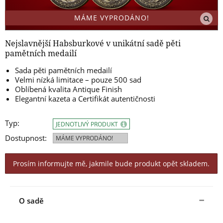
MÁME VYPRODÁNO!
Nejslavnější Habsburkové v unikátní sadě pěti
pamětních medailí
Sada pěti pamětních medailí
Velmi nízká limitace – pouze 500 sad
Oblíbená kvalita Antique Finish
Elegantní kazeta a Certifikát autentičnosti
Typ:
JEDNOTLIVÝ PRODUKT
Dostupnost:
MÁME VYPRODÁNO!
Prosím informujte mě, jakmile bude produkt opět skladem.
O sadě