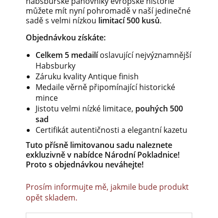
habsburské panovníky
evropské historie
můžete mít nyní pohromadě v naší jedinečné
sadě s velmi nízkou
limitací 500 kusů
.
Objednávkou získáte:
Celkem 5 medailí
oslavující nejvýznamnější
Habsburky
Záruku kvality Antique finish
Medaile věrně připomínající historické
mince
Jistotu velmi nízké limitace,
pouhých 500
sad
Certifikát autentičnosti a elegantní kazetu
Tuto přísně limitovanou sadu naleznete
exkluzivně v nabídce Národní Pokladnice!
Proto s objednávkou neváhejte!
Prosím informujte mě, jakmile bude produkt
opět skladem.