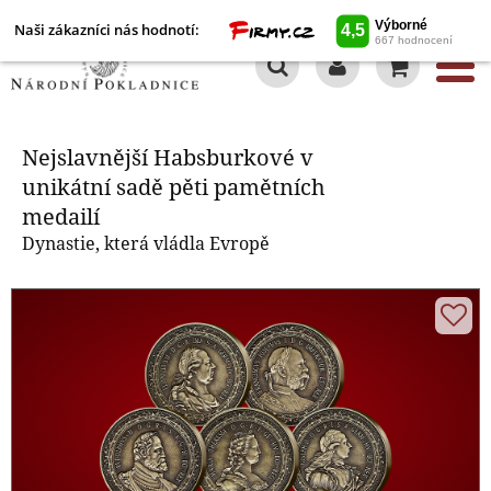
Naši zákazníci nás hodnotí:
0
Nejslavnější Habsburkové v
unikátní sadě pěti pamětních
medailí
Nejslavnější Habsburkové v
unikátní sadě pěti pamětních
medailí
Dynastie, která vládla Evropě