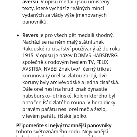
aversů
. V opisu medailí jsou umístěny
texty, které vychází z reálných mincí
vydaných za vlády výše jmenovaných
panovníků.
Revers
je pro všech pět medailí shodný.
Nachází se na něm malý státní znak
Rakouského císařství používaný až do roku
1915. V opisu je název DOMVS HABSBVRG
společně s rodovým heslem TV, FELIX
AVSTRIA, NVBE! Znak tvoří černý třikrát
korunovaný orel se zlatou zbrojí, dvě
koruny byly arcivévodské a jedna císařská.
Dále orel nesl na hrudi znak dynastie
habsbursko-lotrinské, kolem kterého byl
obtočen Řád zlatého rouna. V heraldicky
pravém pařátu nesl orel meč a žezlo,
v levém pařátu říšské jablko.
Připomeňte si nejvýznamnější panovníky
tohoto světoznámého rodu.
Nejvlivnější