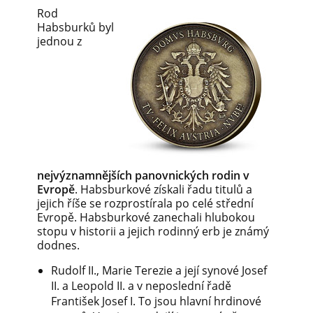
Rod
Habsburků byl
jednou z
nejvýznamnějších panovnických rodin v
Evropě
. Habsburkové získali řadu titulů a
jejich říše se rozprostírala po celé střední
Evropě. Habsburkové zanechali hlubokou
stopu v historii a jejich rodinný erb je známý
dodnes.
Rudolf II., Marie Terezie a její synové Josef
II. a Leopold II. a v neposlední řadě
František Josef I. To jsou hlavní hrdinové