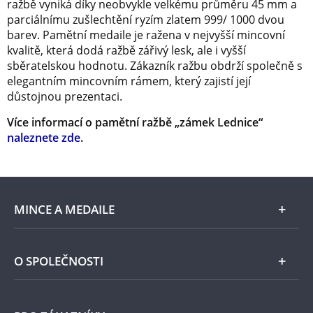
ražbě vyniká díky neobvykle velkému průměru 45 mm a
parciálnímu zušlechtění ryzím zlatem 999/ 1000 dvou
barev. Pamětní medaile je ražena v nejvyšší mincovní
kvalitě, která dodá ražbě zářivý lesk, ale i vyšší
sběratelskou hodnotu. Zákazník ražbu obdrží společně s
elegantním mincovním rámem, který zajistí její
důstojnou prezentaci.
Více informací o pamětní ražbě „zámek Lednice“
naleznete zde
.
MINCE A MEDAILE
E-shop
O SPOLEČNOSTI
Zlato
Národní Pokladnice