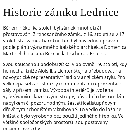
Historie zámku Lednice
Během několika století byl zámek mnohokrát
přestavován. Z renesančního zámku z 16. století se v 17.
století stal zámek barokní. Ten byl následně upraven
podle plánů významného italského architekta Domenica
Martinelliho a Jana Bernarda Fischera z Erlachu.
Svou současnou podobu získal v polovině 19. století, kdy
ho nechal kníže Alois II. z Lichtenštejna přebudovat na
novogotické reprezentativní sídlo v anglickém stylu. Pro
velkolepá setkání sloužily monumentální reprezentační
sály v přízemí zámku. Výzdoba interiérů je tvořena
vyřezávanými kazetovými stropy, původním historickým
nábytkem či pozoruhodným, šestatřicetistupňovým
dřevěným schodištěm v knihovně. To vedlo do ložnice
knížat a bylo vyrobeno bez použití jediného hřebíku. Ve
většině společenských prostorů jsou postaveny
mramorové krby.