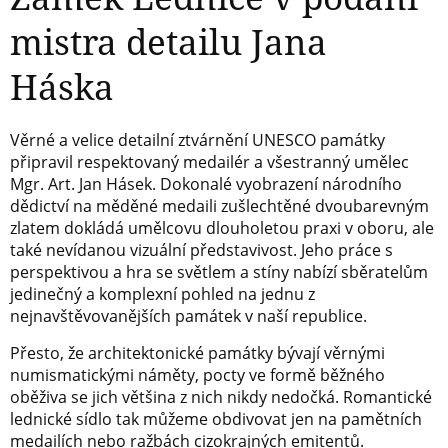
mistra detailu Jana
Háska
Věrné a velice detailní ztvárnění UNESCO památky
připravil respektovaný medailér a všestranný umělec
Mgr. Art. Jan Hásek. Dokonalé vyobrazení národního
dědictví na měděné medaili zušlechtěné dvoubarevným
zlatem dokládá umělcovu dlouholetou praxi v oboru, ale
také nevídanou vizuální představivost. Jeho práce s
perspektivou a hra se světlem a stíny nabízí sběratelům
jedinečný a komplexní pohled na jednu z
nejnavštěvovanějších památek v naší republice.
Přesto, že architektonické památky bývají věrnými
numismatickými náměty, pocty ve formě běžného
oběživa se jich většina z nich nikdy nedočká. Romantické
lednické sídlo tak můžeme obdivovat jen na pamětních
medailích nebo ražbách cizokrajných emitentů.