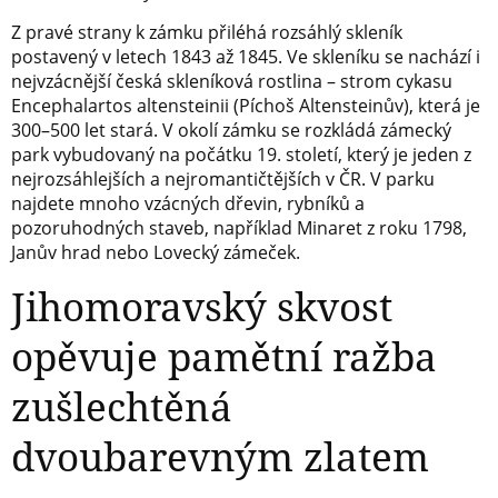
Z pravé strany k zámku přiléhá rozsáhlý skleník
postavený v letech 1843 až 1845. Ve skleníku se nachází i
nejvzácnější česká skleníková rostlina – strom cykasu
Encephalartos altensteinii (Píchoš Altensteinův), která je
300–500 let stará. V okolí zámku se rozkládá zámecký
park vybudovaný na počátku 19. století, který je jeden z
nejrozsáhlejších a nejromantičtějších v ČR. V parku
najdete mnoho vzácných dřevin, rybníků a
pozoruhodných staveb, například Minaret z roku 1798,
Janův hrad nebo Lovecký zámeček.
Jihomoravský skvost
opěvuje pamětní ražba
zušlechtěná
dvoubarevným zlatem