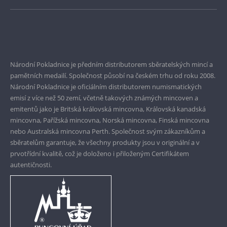
Bezpečné nákupy
Prvotřídní servis
Garance nejvyšší kvality
Národní Pokladnice je předním distributorem sběratelských mincí a
pamětních medailí. Společnost působí na českém trhu od roku 2008.
Pouze originální produkty
Národní Pokladnice je oficiálním distributorem numismatických
emisí z více než 50 zemí, včetně takových známých mincoven a
emitentů jako je Britská královská mincovna, Královská kanadská
mincovna, Pařížská mincovna, Norská mincovna, Finská mincovna
nebo Australská mincovna Perth. Společnost svým zákazníkům a
sběratelům garantuje, že všechny produkty jsou v originální a v
prvotřídní kvalitě, což je doloženo i přiloženým Certifikátem
autentičnosti.