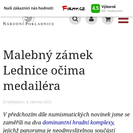
Naši zákazníci nás hodnotí:
0
Malebný zámek
Lednice očima
medailéra
Zveřejněno: 4. červen 2021
V předchozím díle numismatických novinek jsme se
zaměřili na dva
dominantní hradní komplexy
,
jejichž panorama je neodmyslitelnou součástí