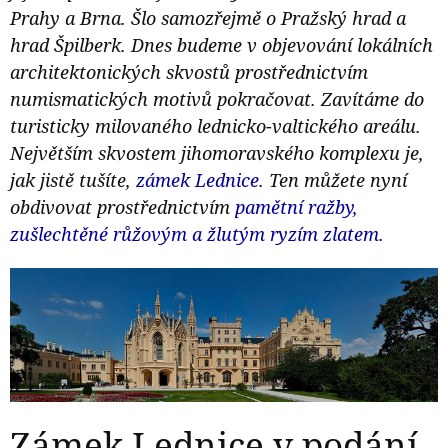
Prahy a Brna. Šlo samozřejmě o Pražský hrad a
hrad Špilberk. Dnes budeme v objevování lokálních
architektonických skvostů prostřednictvím
numismatických motivů pokračovat. Zavítáme do
turisticky milovaného lednicko-valtického areálu.
Největším skvostem jihomoravského komplexu je,
jak jistě tušíte,
zámek Lednice
. Ten můžete nyní
obdivovat prostřednictvím
pamětní ražby,
zušlechtěné růžovým a žlutým ryzím zlatem
.
Zámek Lednice v podání