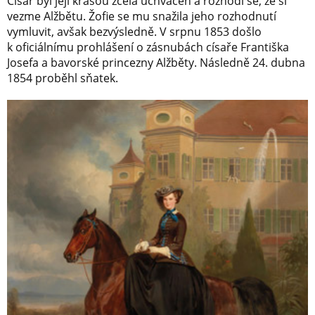
Císař byl její krásou zcela uchvácen a rozhodl se, že si
vezme Alžbětu. Žofie se mu snažila jeho rozhodnutí
vymluvit, avšak bezvýsledně. V srpnu 1853 došlo
k oficiálnímu prohlášení o zásnubách císaře Františka
Josefa a bavorské princezny Alžběty. Následně 24. dubna
1854 proběhl sňatek.