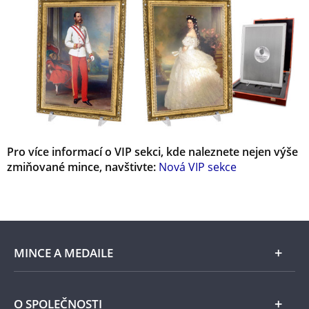
Pro více informací o VIP sekci, kde naleznete nejen výše
zmiňované mince, navštivte:
Nová VIP sekce
MINCE A MEDAILE
E-shop
O SPOLEČNOSTI