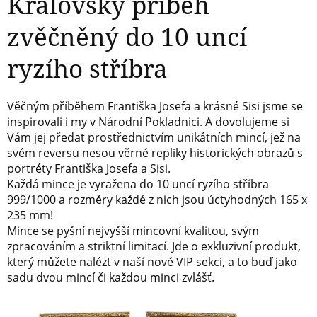
Královský příběh
zvěčněný do 10 uncí
ryzího stříbra
Věčným příběhem Františka Josefa a krásné Sisi jsme se
inspirovali i my v Národní Pokladnici. A dovolujeme si
Vám jej předat prostřednictvím unikátních mincí, jež na
svém reversu nesou věrné repliky historických obrazů s
portréty Františka Josefa a Sisi.
Každá mince je vyražena do 10 uncí ryzího stříbra
999/1000 a rozměry každé z nich jsou úctyhodných 165 x
235 mm!
Mince se pyšní nejvyšší mincovní kvalitou, svým
zpracováním a striktní limitací. Jde o exkluzivní produkt,
který můžete nalézt v naší nové VIP sekci, a to buď jako
sadu dvou mincí či každou minci zvlášť.