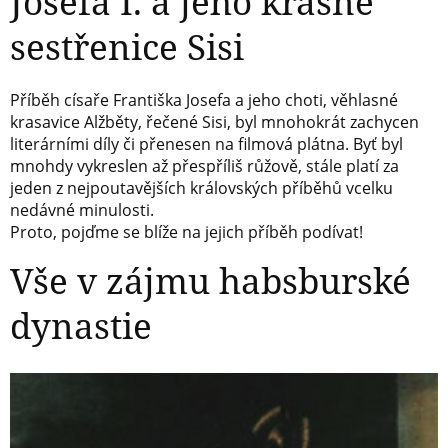
Josefa I. a jeho krásné
sestřenice Sisi
Příběh císaře Františka Josefa a jeho choti, věhlasné
krasavice Alžběty, řečené Sisi, byl mnohokrát zachycen
literárními díly či přenesen na filmová plátna. Byť byl
mnohdy vykreslen až přespříliš růžově, stále platí za
jeden z nejpoutavějších královských příběhů vcelku
nedávné minulosti.
Proto, pojďme se blíže na jejich příběh podívat!
Vše v zájmu habsburské
dynastie