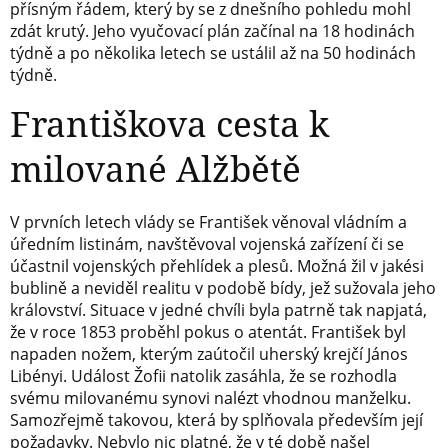
přísným řádem, který by se z dnešního pohledu mohl
zdát krutý. Jeho vyučovací plán začínal na 18 hodinách
týdně a po několika letech se ustálil až na 50 hodinách
týdně.
Františkova cesta k
milované Alžbětě
V prvních letech vlády se František věnoval vládním a
úředním listinám, navštěvoval vojenská zařízení či se
účastnil vojenských přehlídek a plesů. Možná žil v jakési
bublině a neviděl realitu v podobě bídy, jež sužovala jeho
království. Situace v jedné chvíli byla patrně tak napjatá,
že v roce 1853 proběhl pokus o atentát. František byl
napaden nožem, kterým zaútočil uherský krejčí János
Libényi. Událost Žofii natolik zasáhla, že se rozhodla
svému milovanému synovi nalézt vhodnou manželku.
Samozřejmě takovou, která by splňovala především její
požadavky. Nebylo nic platné, že v té době našel