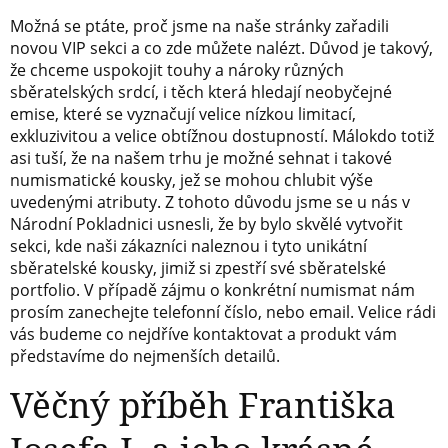
Možná se ptáte, proč jsme na naše stránky zařadili
novou VIP sekci a co zde můžete nalézt. Důvod je takový,
že chceme uspokojit touhy a nároky různých
sběratelských srdcí, i těch která hledají neobyčejné
emise, které se vyznačují velice nízkou limitací,
exkluzivitou a velice obtížnou dostupností. Málokdo totiž
asi tuší, že na našem trhu je možné sehnat i takové
numismatické kousky, jež se mohou chlubit výše
uvedenými atributy. Z tohoto důvodu jsme se u nás v
Národní Pokladnici usnesli, že by bylo skvělé vytvořit
sekci, kde naši zákazníci naleznou i tyto unikátní
sběratelské kousky, jimiž si zpestří své sběratelské
portfolio. V případě zájmu o konkrétní numismat nám
prosím zanechejte telefonní číslo, nebo email. Velice rádi
vás budeme co nejdříve kontaktovat a produkt vám
představíme do nejmenších detailů.
Věčný příběh Františka