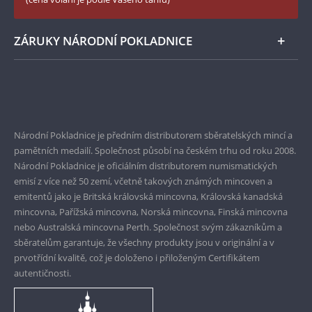
Zásady používání souborů cookie
Instagram Národní Pokladnice
ZÁRUKY NÁRODNÍ POKLADNICE
Bezpečné nákupy
Prvotřídní servis
Garance nejvyšší kvality
Národní Pokladnice je předním distributorem sběratelských mincí a
pamětních medailí. Společnost působí na českém trhu od roku 2008.
Pouze originální produkty
Národní Pokladnice je oficiálním distributorem numismatických
emisí z více než 50 zemí, včetně takových známých mincoven a
emitentů jako je Britská královská mincovna, Královská kanadská
mincovna, Pařížská mincovna, Norská mincovna, Finská mincovna
nebo Australská mincovna Perth. Společnost svým zákazníkům a
sběratelům garantuje, že všechny produkty jsou v originální a v
prvotřídní kvalitě, což je doloženo i přiloženým Certifikátem
autentičnosti.