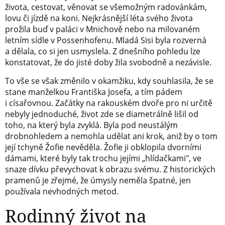
života, cestovat, věnovat se všemožným radovánkám,
lovu či jízdě na koni. Nejkrásnější léta svého života
prožila buď v paláci v Mnichově nebo na milovaném
letním sídle v Possenhofenu. Mladá Sisi byla rozverná
a dělala, co si jen usmyslela. Z dnešního pohledu lze
konstatovat, že do jisté doby žila svobodně a nezávisle.
To vše se však změnilo v okamžiku, kdy souhlasila, že se
stane manželkou Františka Josefa, a tím pádem
i císařovnou. Začátky na rakouském dvoře pro ni určitě
nebyly jednoduché, život zde se diametrálně lišil od
toho, na který byla zvyklá. Byla pod neustálým
drobnohledem a nemohla udělat ani krok, aniž by o tom
její tchyně Žofie nevěděla. Žofie ji obklopila dvorními
dámami, které byly tak trochu jejími „hlídačkami", ve
snaze dívku převychovat k obrazu svému. Z historických
pramenů je zřejmé, že úmysly neměla špatné, jen
používala nevhodných metod.
Rodinný život na