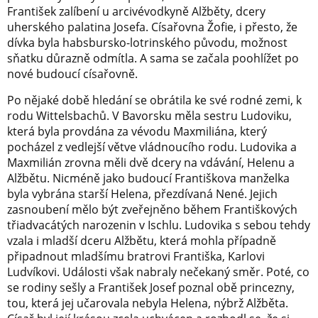
František zalíbení u arcivévodkyně Alžběty, dcery
uherského palatina Josefa. Císařovna Žofie, i přesto, že
dívka byla habsbursko-lotrinského původu, možnost
sňatku důrazně odmítla. A sama se začala poohlížet po
nové budoucí císařovně.
Po nějaké době hledání se obrátila ke své rodné zemi, k
rodu Wittelsbachů. V Bavorsku měla sestru Ludoviku,
která byla provdána za vévodu Maxmiliána, který
pocházel z vedlejší větve vládnoucího rodu. Ludovika a
Maxmilián zrovna měli dvě dcery na vdávání, Helenu a
Alžbětu. Nicméně jako budoucí Františkova manželka
byla vybrána starší Helena, přezdívaná Nené. Jejich
zasnoubení mělo být zveřejněno během Františkových
třiadvacátých narozenin v Ischlu. Ludovika s sebou tehdy
vzala i mladší dceru Alžbětu, která mohla případně
připadnout mladšímu bratrovi Františka, Karlovi
Ludvíkovi. Události však nabraly nečekaný směr. Poté, co
se rodiny sešly a František Josef poznal obě princezny,
tou, která jej učarovala nebyla Helena, nýbrž Alžběta.