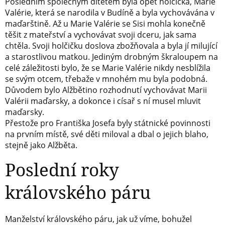
Posledním společným dítětem byla opět holčička, Marie
Valérie, která se narodila v Budíně a byla vychovávána v
maďarštině. Až u Marie Valérie se Sisi mohla konečně
těšit z mateřství a vychovávat svoji dceru, jak sama
chtěla. Svoji holčičku doslova zbožňovala a byla jí milující
a starostlivou matkou. Jediným drobným škraloupem na
celé záležitosti bylo, že se Marie Valérie nikdy nesblížila
se svým otcem, třebaže v mnohém mu byla podobná.
Důvodem bylo Alžbětino rozhodnutí vychovávat Marii
Valérii maďarsky, a dokonce i císař s ní musel mluvit
maďarsky.
Přestože pro Františka Josefa byly státnické povinnosti
na prvním místě, své děti miloval a dbal o jejich blaho,
stejně jako Alžběta.
Poslední roky
královského páru
Manželství královského páru, jak už víme, bohužel