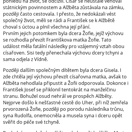
pohledu na život, se odcizili. Císař se neustále věnoval
státnickým povinnostem a Alžběta zůstávala na zámku,
později často cestovala. I přesto, že nedokázali vést
společný život, měli se rádi a František se k Alžbětě
choval s úctou a plnil všechna její přání.
Prvním jejich potomkem byla dcera Žofie, jejíž výchovu
se rozhodla převzít Františkova matka Žofie. Tato
událost měla fatální následky pro vzájemný vztah obou
císařoven. Sisi tedy přenechala výchovu dcery tchyni a
sama odjela z Vídně.
Později dalším společným dítětem byla dcera Gisela. I
zde chtěla její výchovu převzít císařovna matka, avšak to
Alžběta nehodlala připustit a Žofii odporovala. Dokonce i
František Josef se přiklonil tentokrát na manželčinu
stranu. Bohužel osud nehrál ve prospěch Alžběty.
Nejprve došlo k nešťastné cestě do Uher, při níž zemřela
prvorozená Žofie, později po porodu následníka trůnu,
syna Rudolfa, onemocněla a musela syna i dceru opět
svěřit do péče své tchyně.