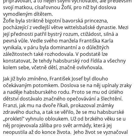
připravován, a to nejen svými vychovateli, ale především
svojí matkou, císařovnou Žofií, pro níž byl doslova
vymodleným dítětem.
Žofie byla striktně bigotní bavorská princezna,
pocházející z vedlejší větve wittelsbašské dynastie. Mezi
její přednosti patřil bystrý rozum, ctižádost, silná a
pevná vůle. Vedle svého manžela Františka Karla
vynikala, v páru byla dominantní a o důležitých
záležitostech také rozhodovala. V podstatě lze
konstatovat, že tehdy habsburský rod řídila a všechny
kolem sebe, včetně dětí, značně ovlivňovala.
Jak již bylo zmíněno, František Josef byl dlouho
očekávaným potomkem. Doslova se na něj upínaly zraky
a naděje habsburského rodu. Proto se mu od útlého
dětství dostávalo značného opečovávání a šlechtění.
Franzi, jak mu na dvoře říkali, prokazoval známky
zdravého ducha, a tak se věřilo, že se mu habsburské
„prokletí" vyhnulo obloukem. Už od brzkého věku se u
něj projevovala záliba pro svět armády, která jej
neopustila až do konce života. Jeho život se vyznačoval