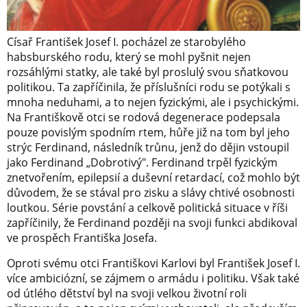
Císař František Josef I. pocházel ze starobylého
habsburského rodu, který se mohl pyšnit nejen
rozsáhlými statky, ale také byl proslulý svou sňatkovou
politikou. Ta zapříčinila, že příslušníci rodu se potýkali s
mnoha neduhami, a to nejen fyzickými, ale i psychickými.
Na Františkově otci se rodová degenerace podepsala
pouze povislým spodním rtem, hůře již na tom byl jeho
strýc Ferdinand, následník trůnu, jenž do dějin vstoupil
jako Ferdinand „Dobrotivý". Ferdinand trpěl fyzickým
znetvořením, epilepsií a duševní retardací, což mohlo být
důvodem, že se stával pro zisku a slávy chtivé osobnosti
loutkou. Série povstání a celkově politická situace v říši
zapříčinily, že Ferdinand později na svoji funkci abdikoval
ve prospěch Františka Josefa.
Oproti svému otci Františkovi Karlovi byl František Josef I.
více ambiciózní, se zájmem o armádu i politiku. Však také
od útlého dětství byl na svoji velkou životní roli