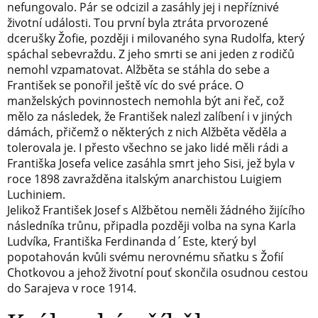
nefungovalo. Pár se odcizil a zasáhly jej i nepříznivé
životní události. Tou první byla ztráta prvorozené
dcerušky Žofie, později i milovaného syna Rudolfa, který
spáchal sebevraždu. Z jeho smrti se ani jeden z rodičů
nemohl vzpamatovat. Alžběta se stáhla do sebe a
František se ponořil ještě víc do své práce. O
manželských povinnostech nemohla být ani řeč, což
mělo za následek, že František nalezl zalíbení i v jiných
dámách, přičemž o některých z nich Alžběta věděla a
tolerovala je. I přesto všechno se jako lidé měli rádi a
Františka Josefa velice zasáhla smrt jeho Sisi, jež byla v
roce 1898 zavražděna italským anarchistou Luigiem
Luchiniem.
Jelikož František Josef s Alžbětou neměli žádného žijícího
následníka trůnu, připadla později volba na syna Karla
Ludvíka, Františka Ferdinanda d´Este, který byl
popotahován kvůli svému nerovnému sňatku s Žofií
Chotkovou a jehož životní pouť skončila osudnou cestou
do Sarajeva v roce 1914.