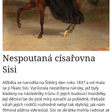
Nespoutaná císařovna
Sisi
Alžběta se narodila na Štědrý den roku 1837 a od mala
se jí říkalo Sisi. Vyrůstala nezatížena nároky, jež byly
kladeny na následníky trůnu či jejich budoucí manželky.
Její dětství lze do jisté míry označit za poklidné, třebaže
vztah jejích rodičů rozhodně nebyl tak idylický, jak nám
filmová plátna vykreslují. Sisi se zkrátka mohla radovat ze