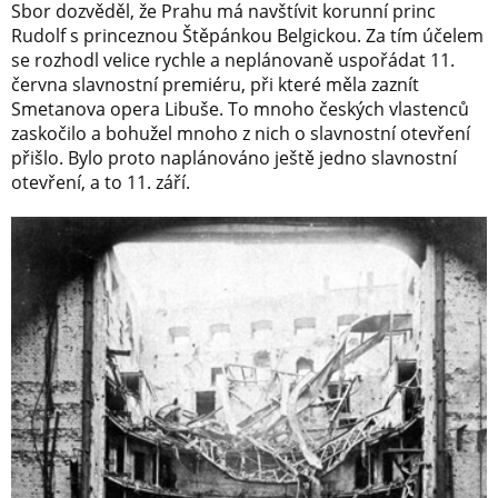
Sbor dozvěděl, že Prahu má navštívit korunní princ
Rudolf s princeznou Štěpánkou Belgickou. Za tím účelem
se rozhodl velice rychle a neplánovaně uspořádat 11.
června slavnostní premiéru, při které měla zaznít
Smetanova opera Libuše. To mnoho českých vlastenců
zaskočilo a bohužel mnoho z nich o slavnostní otevření
přišlo. Bylo proto naplánováno ještě jedno slavnostní
otevření, a to 11. září.