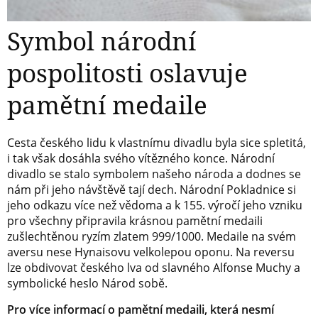
Symbol národní
pospolitosti oslavuje
pamětní medaile
Cesta českého lidu k vlastnímu divadlu byla sice spletitá,
i tak však dosáhla svého vítězného konce. Národní
divadlo se stalo symbolem našeho národa a dodnes se
nám při jeho návštěvě tají dech. Národní Pokladnice si
jeho odkazu více než vědoma a k 155. výročí jeho vzniku
pro všechny připravila krásnou pamětní medaili
zušlechtěnou ryzím zlatem 999/1000. Medaile na svém
aversu nese Hynaisovu velkolepou oponu. Na reversu
lze obdivovat českého lva od slavného Alfonse Muchy a
symbolické heslo Národ sobě.
Pro více informací o pamětní medaili, která nesmí