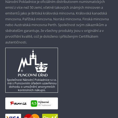
Národní Pokladnice je oficiálním distributorem numismatických
emisí z více než 50 zemí, včetně takových známých mincoven a
emitentů jako je Britská královská mincovna, Královská kanadská
mincovna, Pařížská mincovna, Norská mincovna, Finská mincovna
nebo Australská mincovna Perth. Společnost svým zákazníkům a
sběratelům garantuje, že všechny produkty jsou v originální a v
prvotřídní kvalitě, což je doloženo i přiloženým Certifikátem
autentičnosti.
Společnost Národní Pokladnice s.r.o.
má s Puncovním úřadem uzavřenou
dohodu o umožnění anonymních
kontrolních nákupů.