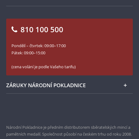
Jak objednat
Jak Vám můžeme pomoci?
Medailéři
Otázky a odpovědi
Kontakt pro média
Blog Pokladnice mincí
Vrácení zboží - formulář
810 100 500
Facebook Národní Pokladnice
Slovník základních pojmů
YouTube Národní Pokladnice
Pondělí – čtvrtek: 09:00–17:00
Numismatické novinky
Twitter Národní Pokladnice
Pátek: 09:00–15:00
České puncovní značky
LinkedIn Národní Pokladnice
(cena volání je podle Vašeho tarifu)
Zásady používání souborů cookie
Instagram Národní Pokladnice
ZÁRUKY NÁRODNÍ POKLADNICE
Bezpečné nákupy
Prvotřídní servis
Garance nejvyšší kvality
Národní Pokladnice je předním distributorem sběratelských mincí a
pamětních medailí. Společnost působí na českém trhu od roku 2008.
Pouze originální produkty