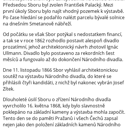
Předsedou Sboru byl zvolen František Palacký. Mezi
první úkoly Sboru bylo najít vhodný pozemek k výstavbě.
Po čase hledání se podařilo nalézt parcelu bývalé solnice
na dnešním Smetanově nábřeží.
Od počátku se však Sbor potýkal s nedostatkem financí,
a tak se v roce 1862 rozhodlo postavit alespoň divadlo
prozatímní, jehož architektonický návrh zhotovil Ignác
Ullmann. Divadlo bylo postaveno za rekordních šest
měsíců a fungovalo až do dokončení Národního divadla.
Dne 11. listopadu 1866 Sbor vyhlásil architektonickou
soutěž na výstavbu Národního divadla, do které se
přihlásili čtyři kandidáti, z nichž byl nakonec vybrán Josef
Zítek.
Dlouholeté úsilí Sboru o zřízení Národního divadla
vyvrcholilo 16. května 1868, kdy bylo slavnostně
poklepáno na základní kameny a výstavba mohla započít.
Tento den se do paměti Pražanů i všech Čechů zapsal
nejen jako den položení základních kamenů Národního