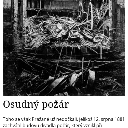
Osudný požár
Toho se však Pražané už nedočkali, jelikož 12. srpna 1881
zachvátil budovu divadla požár, který vznikl při