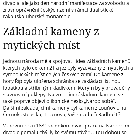
divadla, ale jako den národní manifestace za svobodu a
zrovnoprávnění českých zemí v rámci dualistické
rakousko-uherské monarchie.
Základní kameny z
mytických míst
Jednotu národa měla spojovat i idea základních kamenů,
kterých bylo celkem 21 a jež byly vyzdviženy z mytických a
symbolických míst celých českých zemí. Do kamene z
hory Říp byla uložena schránka se zakládací listinou,
lopatkou a stříbrným kladívkem, kterým byly prováděny
slavnostní poklepy. Na vrchním základním kameni se
také poprvé objevilo ikonické heslo „Národ sobě“.
Dalšími zakládajícími kameny byl kámen z Louňovic na
Černokostelecku, Trocnova, Vyšehradu či Radhoště.
V červnu roku 1881 se dokončovací práce na Národním
divadle pomalu chýlily ke svému závěru. Tou dobou se