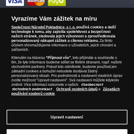
Vyrazíme Vám zážitek na míru
Společnost Národní Pokladnice, s r. o.
používá cookies a další
technologie k tomu, aby zajistila spolehlivost a bezpečnost
našich stránek, sledovala jejich výkonnost a zprostředkovala
personalizovaný nákupní zážitek a cílenou reklamu.
Za tímto
účelem shromažďujeme informace o uživatelích, jejich chování a
zařízeních.
Kliknutím na klávesu
“Přijmout vše”
, toto přijímáte a souhlasíte s
tím, že tyto informace budeme sdílet se třetími stranami, např. našimi
obchodními partnery. Pokud toto odmítnete, budeme používat jen
základní cookies a bohužel nebudete dostávat žádný
personalizovaný obsah. Pro podrobnosti a nastavení vlastních úprav
zvolte možnost “Upravit nastavení”. Svá nastavení můžete kdykoliv
změnit. Více informací naleznete v našich
Všeobecných
obchodních podmínkách
,
Ochraně osobních údajů
a
Zásadách
používání souborů cookie
.
© Copyright 2026 - Národní Pokladnice, s. r. o.; Karolinská 661/4, 186
Upravit nastavení
00 Praha 8; Tel.: 810 100 500
E-mail: info@narodnipokladnice.cz,
www.narodnipokladnice.cz; IČ: 28507622; DIČ: CZ28507622
Společnost
zapsána v OR vedeném Městským soudem v Praze, oddíl C, vložka