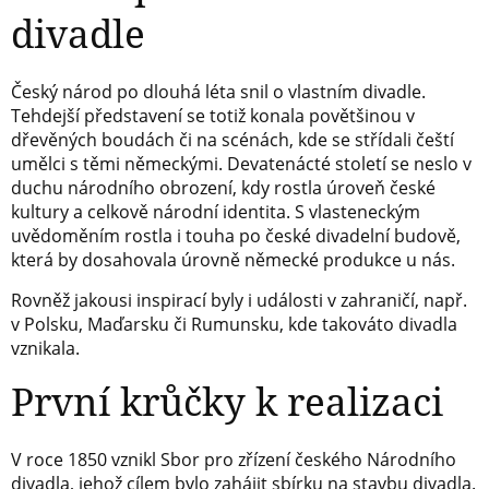
divadle
Český národ po dlouhá léta snil o vlastním divadle.
Tehdejší představení se totiž konala povětšinou v
dřevěných boudách či na scénách, kde se střídali čeští
umělci s těmi německými. Devatenácté století se neslo v
duchu národního obrození, kdy rostla úroveň české
kultury a celkově národní identita. S vlasteneckým
uvědoměním rostla i touha po české divadelní budově,
která by dosahovala úrovně německé produkce u nás.
Rovněž jakousi inspirací byly i události v zahraničí, např.
v Polsku, Maďarsku či Rumunsku, kde takováto divadla
vznikala.
První krůčky k realizaci
V roce 1850 vznikl Sbor pro zřízení českého Národního
divadla, jehož cílem bylo zahájit sbírku na stavbu divadla.