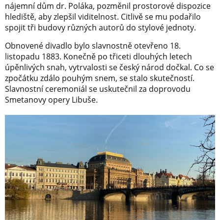
nájemní dům dr. Poláka, pozměnil prostorové dispozice
hlediště, aby zlepšil viditelnost. Citlivě se mu podařilo
spojit tři budovy různých autorů do stylové jednoty.
Obnovené divadlo bylo slavnostně otevřeno 18.
listopadu 1883. Konečně po třiceti dlouhých letech
úpěnlivých snah, vytrvalosti se český národ dočkal. Co se
zpočátku zdálo pouhým snem, se stalo skutečností.
Slavnostní ceremoniál se uskutečnil za doprovodu
Smetanovy opery Libuše.