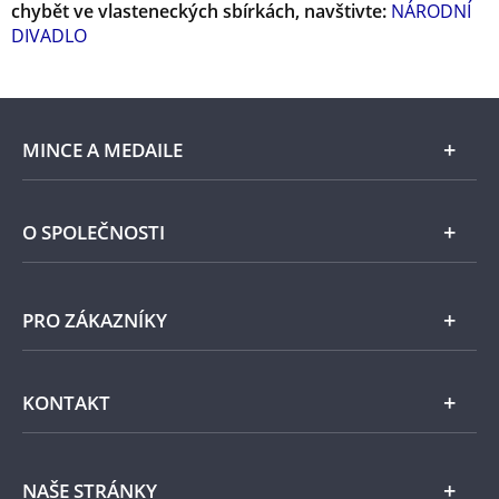
chybět ve vlasteneckých sbírkách, navštivte:
NÁRODNÍ
DIVADLO
MINCE A MEDAILE
E-shop
O SPOLEČNOSTI
Zlato
Národní Pokladnice
PRO ZÁKAZNÍKY
Stříbro
Naše projekty
Jiné kovy
Pomáháme
Všeobecné obchodní podmínky
KONTAKT
Příslušenství
Ochrana osobních údajů
Zpracování osobních údajů
Numismatické novinky
Napište nám
NAŠE STRÁNKY