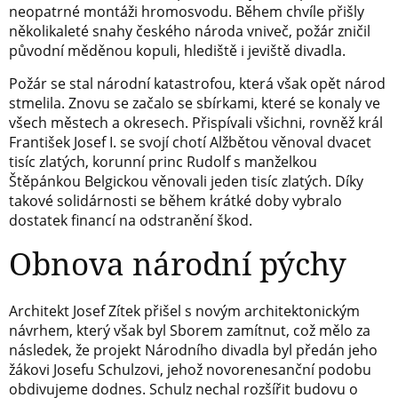
neopatrné montáži hromosvodu. Během chvíle přišly
několikaleté snahy českého národa vniveč, požár zničil
původní měděnou kopuli, hlediště i jeviště divadla.
Požár se stal národní katastrofou, která však opět národ
stmelila. Znovu se začalo se sbírkami, které se konaly ve
všech městech a okresech. Přispívali všichni, rovněž král
František Josef I. se svojí chotí Alžbětou věnoval dvacet
tisíc zlatých, korunní princ Rudolf s manželkou
Štěpánkou Belgickou věnovali jeden tisíc zlatých. Díky
takové solidárnosti se během krátké doby vybralo
dostatek financí na odstranění škod.
Obnova národní pýchy
Architekt Josef Zítek přišel s novým architektonickým
návrhem, který však byl Sborem zamítnut, což mělo za
následek, že projekt Národního divadla byl předán jeho
žákovi Josefu Schulzovi, jehož novorenesanční podobu
obdivujeme dodnes. Schulz nechal rozšířit budovu o