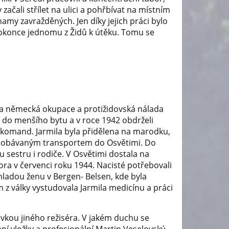
ačali střílet na ulici a pohřbívat na místním
amy zavražděných. Jen díky jejich práci bylo
okonce jednomu z Židů k útěku. Tomu se
šila německá okupace a protižidovská nálada
t do menšího bytu a v roce 1942 obdrželi
h komand. Jarmila byla přidělena na marodku,
ed obávaným transportem do Osvětimi. Do
 sestru i rodiče. V Osvětimi dostala na
bora v červenci roku 1944. Nacisté potřebovali
l mladou ženu v Bergen- Belsen, kde byla
 z války vystudovala Jarmila medicínu a práci
ovkou jiného režiséra. V jakém duchu se