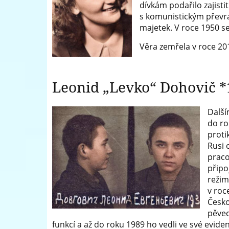
dívkám podařilo zajisti
s komunistickým převra
majetek. V roce 1950 se
Věra zemřela v roce 20
Leonid „Levko“ Dohovič 
Další
do ro
proti
Rusi 
praco
připo
režim
v roc
Česko
pěvec
funkcí a až do roku 1989 ho vedli ve své eviden