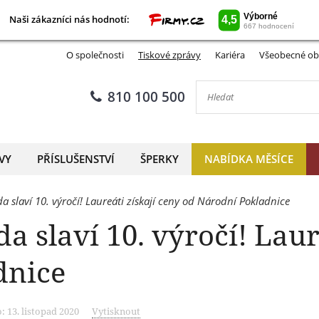
Naši zákazníci nás hodnotí:
Naši zákazníci nás hodnotí:
O společnosti
Tiskové zprávy
Kariéra
Všeobecné ob
810 100 500
VY
PŘÍSLUŠENSTVÍ
ŠPERKY
NABÍDKA MĚSÍCE
 slaví 10. výročí! Laureáti získají ceny od Národní Pokladnice
 slaví 10. výročí! Laur
dnice
 13. listopad 2020
Vytisknout