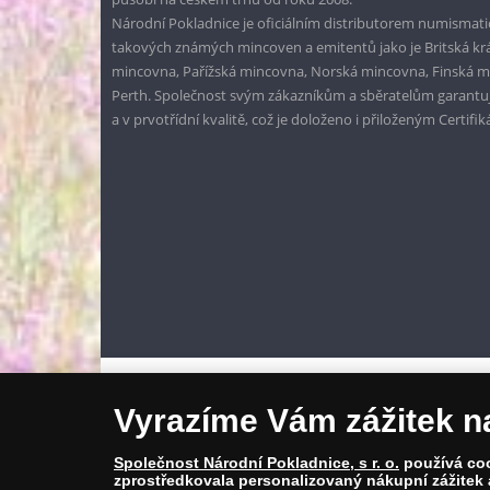
Národní Pokladnice je oficiálním distributorem numismatic
takových známých mincoven a emitentů jako je Britská k
mincovna, Pařížská mincovna, Norská mincovna, Finská 
Perth. Společnost svým zákazníkům a sběratelům garantuje
a v prvotřídní kvalitě, což je doloženo i přiloženým Certifi
Vyrazíme Vám zážitek n
Společnost Národní Pokladnice, s r. o.
používá cook
zprostředkovala personalizovaný nákupní zážitek 