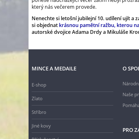
ponese nadcházející večer zatím nebyl prozraz
který nás večerem provede.
Nenechte si letošní jubilejní 10. udílení ujít 
si objednat
krásnou pamětní ražbu, kterou 
autorské dvojice Adama Drdy a Mikuláše Kro
MINCE A MEDAILE
O SPO
Národní
E-shop
Naše pr
Zlato
Pomáh
Stříbro
Jiné kovy
PRO Z