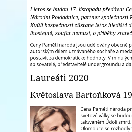
-
I letos se budou 17. listopadu předávat 
mincí
Národní
Národní Pokladnice, partner společnosti
a
Pokladnice
Kvůli bezpečnosti zůstane letos hlediště 
medailí
lhostejné, zoufat nemusí, o příběhy stat
-
Ceny Paměti národa jsou udělovány obecně pro
přední
autorským dílem uznávaného sochaře a medailér
evropský
postavit za demokratické hodnoty. V minulých let
spisovatelé, představitelé undergroundu a dal
prodejce
Laureáti 2020
mincí
a
Květoslava Bartoňková 19
medailí
Cena Paměti národa pr
světové války se budou
takzvaném Údolí smrti,
Olomouce se rozhodly v