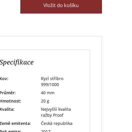
Vložit do košíku
Specifikace
Kov:
Ryzí stříbro
999/1000
Průměr:
40 mm
Hmotnost:
20 g
Kvalita:
Nejvyšší kvalita
ražby Proof
Země emitenta:
Česká republika
Rok emise:
2017