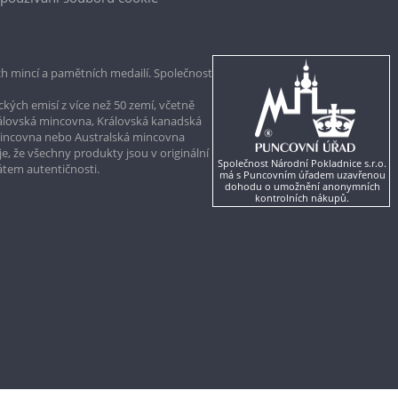
h mincí a pamětních medailí. Společnost
kých emisí z více než 50 zemí, včetně
rálovská mincovna, Královská kanadská
mincovna nebo Australská mincovna
, že všechny produkty jsou v originální
Společnost Národní Pokladnice s.r.o.
kátem autentičnosti.
má s Puncovním úřadem uzavřenou
dohodu o umožnění anonymních
kontrolních nákupů.