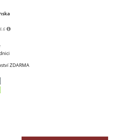
enska
4.6
f
dnici
enství ZDARMA