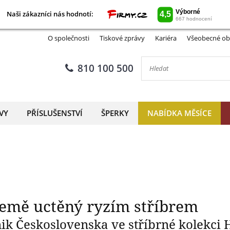
Naši zákazníci nás hodnotí:
Naši zákazníci nás hodnotí:
 milník naší země uctěný ryz
O společnosti
Tiskové zprávy
Kariéra
Všeobecné ob
810 100 500
VY
PŘÍSLUŠENSTVÍ
ŠPERKY
NABÍDKA MĚSÍCE
země uctěný ryzím stříbrem
k Československa ve stříbrné kolekci 