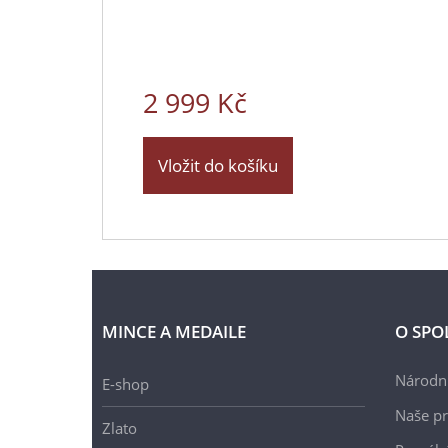
2 999 Kč
Vložit do košíku
MINCE A MEDAILE
O SPO
Národní
E-shop
Naše pr
Zlato