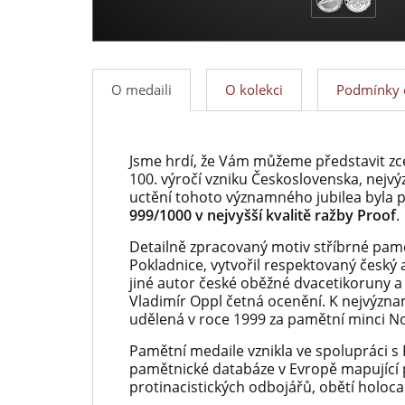
O medaili
O kolekci
Podmínky 
Jsme hrdí, že Vám můžeme představit zce
100. výročí vzniku Československa, nejv
uctění tohoto významného jubilea byla
999/1000 v nejvyšší kvalitě ražby Proof
.
Detailně zpracovaný motiv stříbrné pamě
Pokladnice, vytvořil respektovaný český
jiné autor české oběžné dvacetikoruny a 
Vladimír Oppl četná ocenění. K nejvýzna
udělená v roce 1999 za pamětní minci N
Pamětní medaile vznikla ve spolupráci s 
pamětnické databáze v Evropě mapující 
protinacistických odbojářů, obětí holoca