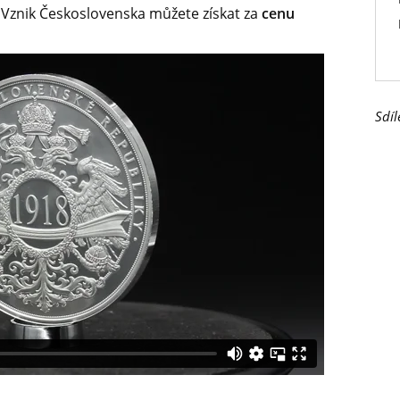
 Vznik Československa můžete získat za
cenu
Sdíl