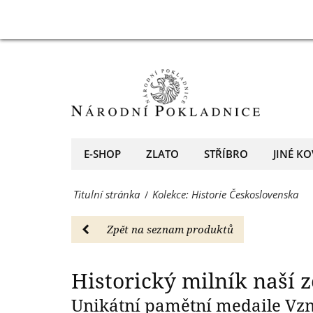
ryzího
Historie
Historický
stříbra
Československa
-
na
Národní
pamětních
Pokladnice
medailích
-
z
E-SHOP
ZLATO
STŘÍBRO
JINÉ KO
přední
ryzího
evropský
Titulní stránka
Kolekce: Historie Československa
/
stříbra
prodejce
-
Zpět na seznam produktů
mincí
Národní
a
Pokladnice
Historický milník naší 
medailí
-
Unikátní pamětní medaile Vzni