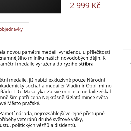
2 999 Kč
objednávky
la novou pamětní medaili vyraženou u příležitosti
ýznamnějšího milníku našich novodobých dějin. K
 pamětní medaile vyražena do
ryzího stříbra
tní medaile, již nabízí exkluzivně pouze Národní
 akademický sochař a medailér Vladimír Oppl, mimo
Řádu T. G. Masaryka. Za své mince a medaile získal
mnějším patří cena Nejkrásnější zlatá mince světa
ové Město pražské.
Pamětí národa, nejrozsáhlejší veřejně přístupné
příběhy veteránů druhé světové války,
ustu, politických vězňů a disidentů.