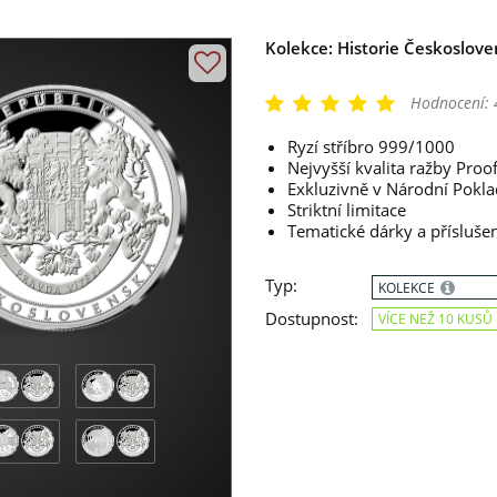
Kolekce: Historie Českoslov
Hodnocení:
Ryzí stříbro 999/1000
Nejvyšší kvalita ražby Proo
Exkluzivně v Národní Pokla
Striktní limitace
Tematické dárky a přísluš
Typ:
KOLEKCE
Dostupnost:
VÍCE NEŽ 10 KUSŮ