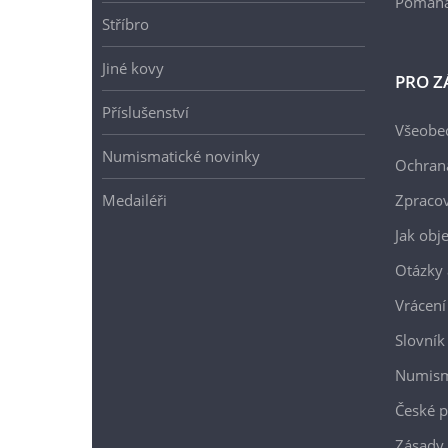
Pomáh
Stříbro
Jiné kovy
PRO Z
Příslušenství
Všeobe
Numismatické novinky
Ochran
Medailéři
Zpracov
Jak obj
Otázky 
Vrácení
Slovník
Numism
České p
Zásady 