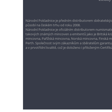
Národní Pokladnice je předním distributorem sběratelskýc
působí na českém trhu od roku 2008.
Národní Pokladnice je oficiálním distributorem numismatic
takových známých mincoven a emitentů jako je Britská k
mincovna, Pařížská mincovna, Norská mincovna, Finská 
Perth. Společnost svým zákazníkům a sběratelům garantuje
a v prvotřídní kvalitě, což je doloženo i přiloženým Certifi