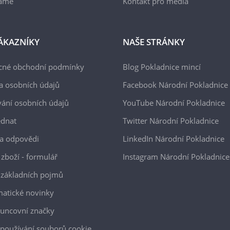
áme
Kontakt pro média
ÁKAZNÍKY
NAŠE STRÁNKY
cné obchodní podmínky
Blog Pokladnice mincí
a osobních údajů
Facebook Národní Pokladnice
ání osobních údajů
YouTube Národní Pokladnice
ednat
Twitter Národní Pokladnice
a odpovědi
LinkedIn Národní Pokladnice
 zboží - formulář
Instagram Národní Pokladnice
 základních pojmů
atické novinky
uncovní značky
používání souborů cookie