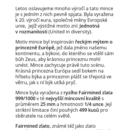
Letos oslavujeme mnoho výročí a tato mince
je s jedním z nich pevně spjata. Byla vyražena
k 20. výročí eura, společné měny Evropské
unie,
jejíž výstižné motto zní:
Jednotná
v rozmanitosti
(United in diversity).
Motiv mince byl inspirován
řeckým mýtem o
princezně Európě,
jež dala jméno našemu
kontinentu, a býkovi, do kterého se vtělil sám
bůh Zeus, aby krásnou princeznu mohl
unést. Mince zachycuje právě tuto scénu.
Krásná princezna Európa sedí bokem na
hřbetu býka a princeznin plášť se třepotá ve
větru, jak s ní býk utíká pryč.
Mince byla vyražena z
ryzího Fairmined zlata
999/1000
v té
nejvyšší mincovní kvalitě
s
průměrem
25 mm
a hmotnosti
1/4 unce
. Její
striktní limitace činí pouhých
499 kusů
pro
sběratele na celém světě.
Fairmined zlato
, známé též jako zlato