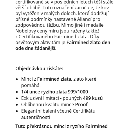
certifikované se v posledních letech těší stále
větší oblibě. Toto označení zaručuje, že kov
byl vytěžen v malých dolech, které dodržují
přísné podmínky nastavené Aliancí pro
zodpovědnou těžbu. Mimo jiné i medaile
Nobelovy ceny míru jsou raženy taktéž
z Certifikovaného Fairmined zlata. Díky
osvětovým aktivitám je
Fairmined zlato
den
ode dne žádanější
.
Objednávkou získáte:
Minci z
Fairmined zlata
, zlato které
pomáhá!
1/4 unce ryzího zlata 999/1000
Exkluzivní limitaci - pouhých
499 kusů
Oblíbenou kvalitu mince
Proof
Elegantní balení včetně Certifikátu
autentičnosti
Tuto překrásnou minci z ryzího Fairmined