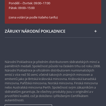
zároveň prohlášením. Znamená to, že
nová
Pondělí – čtvrtek: 09:00–17:00
Numismatické novinky
Evropa je stále ta stará Evropa s dlouhou tradicí
,
Twitter Národní Pokladnice
Pátek: 09:00–15:00
která se zrodila v kolébce naší civilizace, ve
České puncovní značky
LinkedIn Národní Pokladnice
starověkém Řecku.
(cena volání je podle Vašeho tarifu)
Zásady používání souborů cookie
Instagram Národní Pokladnice
ZÁRUKY NÁRODNÍ POKLADNICE
Bezpečné nákupy
Prvotřídní servis
Národní Pokladnice je předním distributorem sběratelských mincí a
Garance nejvyšší kvality
pamětních medailí. Společnost působí na českém trhu od roku 2008.
Národní Pokladnice je oficiálním distributorem numismatických
Pouze originální produkty
emisí z více než 50 zemí, včetně takových známých mincoven a
emitentů jako je Britská královská mincovna, Královská kanadská
mincovna, Pařížská mincovna, Norská mincovna, Finská mincovna
nebo Australská mincovna Perth. Společnost svým zákazníkům a
sběratelům garantuje, že všechny produkty jsou v originální a v
prvotřídní kvalitě, což je doloženo i přiloženým Certifikátem
autentičnosti.