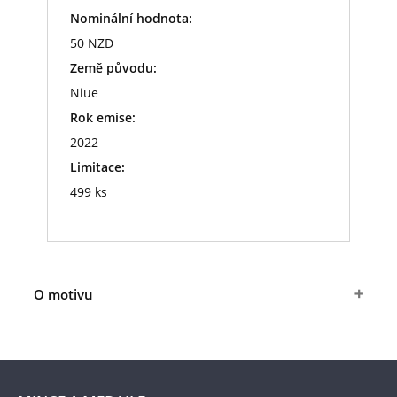
Nominální hodnota:
50 NZD
Země původu:
Niue
Rok emise:
2022
Limitace:
499 ks
O motivu
Prestižní design této zlaté mince navrhla
talentovaná
Francesca Abbate
, jež vystudovala
na renomované umělecké škole „Istituto
Poligrafico e Zecca dello Stato“ založené roku