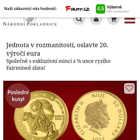
Naši zákazníci nás hodnotí:
0
Jednota v rozmanitosti, oslavte 20.
výročí eura
Jednota v rozmanitosti, oslavte 20.
výročí eura
Společně s exkluzivní mincí z ¼ unce ryzího
Fairmined zlata!