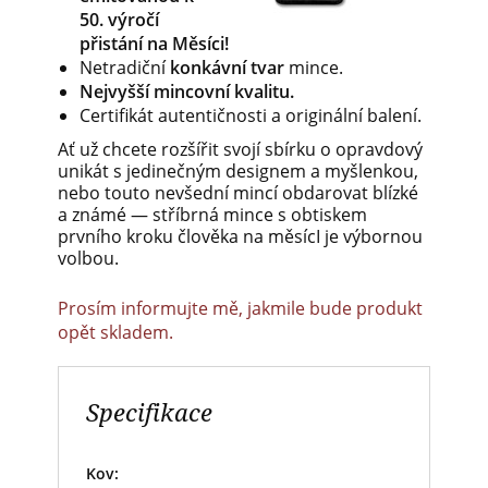
50. výročí
přistání na Měsíci!
Netradiční
konkávní tvar
mince.
Nejvyšší mincovní kvalitu.
Certifikát autentičnosti a originální balení.
Ať už chcete rozšířit svojí sbírku o opravdový
unikát s jedinečným designem a myšlenkou,
nebo touto nevšední mincí obdarovat blízké
a známé — stříbrná mince s obtiskem
prvního kroku člověka na měsícI je výbornou
volbou.
Prosím informujte mě, jakmile bude produkt
opět skladem.
Specifikace
Kov: