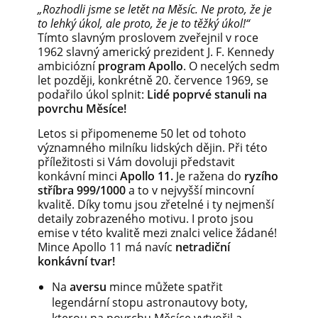
„Rozhodli jsme se letět na Měsíc. Ne proto, že je
to lehký úkol, ale proto, že je to těžký úkol!“
Tímto slavným proslovem zveřejnil v roce
1962 slavný americký prezident J. F. Kennedy
ambiciózní
program Apollo
. O necelých sedm
let později, konkrétně 20. července 1969, se
podařilo úkol splnit:
Lidé poprvé stanuli na
povrchu Měsíce!
Letos si připomeneme 50 let od tohoto
významného milníku lidských dějin. Při této
příležitosti si Vám dovoluji představit
konkávní minci
Apollo 11.
Je ražena do
ryzího
stříbra 999/1000
a to v nejvyšší mincovní
kvalitě. Díky tomu jsou zřetelné i ty nejmenší
detaily zobrazeného motivu. I proto jsou
emise v této kvalitě mezi znalci velice žádané!
Mince Apollo 11 má navíc
netradiční
konkávní tvar!
Na
aversu
mince můžete spatřit
legendární stopu astronautovy boty,
kterou na povrchu Měsíce vytvořil a