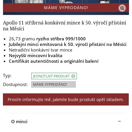
MÁME VYPRODÁNO!
Apollo 11 stříbrná konkávní mince k 50. výročí přístání
na Měsíci
26,73 gramu
ryzího stříbra 999/1000
Jubilejní minci emitovaná k 50. výročí přistání na Měsíci
Netradiční konkávní tvar mince
Nejvyšší mincovní kvalita
Certifikát autentičnosti a originální balení
Typ:
JEDNOTLIVÝ PRODUKT
Dostupnost:
MÁME VYPRODÁNO!
Prosím informujte mě, jakmile bude produkt opět skladem.
O minci