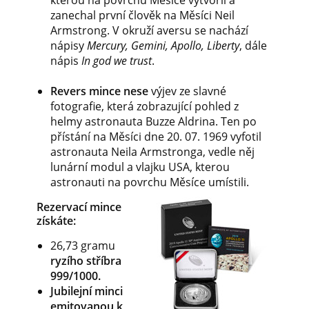
zanechal první člověk na Měsíci Neil
Armstrong. V okruží aversu se nachází
nápisy
Mercury, Gemini, Apollo, Liberty
, dále
nápis
In god we trust
.
Revers mince nese
výjev ze slavné
fotografie, která zobrazující pohled z
helmy astronauta Buzze Aldrina. Ten po
přístání na Měsíci dne 20. 07. 1969 vyfotil
astronauta Neila Armstronga, vedle něj
lunární modul a vlajku USA, kterou
astronauti na povrchu Měsíce umístili.
Rezervací mince
získáte:
26,73 gramu
ryzího stříbra
999/1000.
Jubilejní minci
emitovanou k