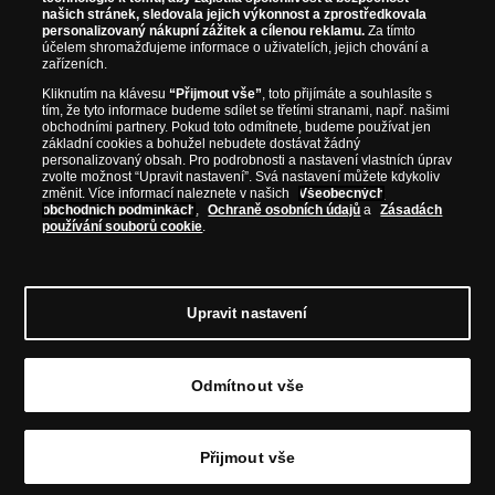
našich stránek, sledovala jejich výkonnost a zprostředkovala
personalizovaný nákupní zážitek a cílenou reklamu.
Za tímto
účelem shromažďujeme informace o uživatelích, jejich chování a
zařízeních.
Kliknutím na klávesu
“Přijmout vše”
, toto přijímáte a souhlasíte s
tím, že tyto informace budeme sdílet se třetími stranami, např. našimi
obchodními partnery. Pokud toto odmítnete, budeme používat jen
základní cookies a bohužel nebudete dostávat žádný
personalizovaný obsah. Pro podrobnosti a nastavení vlastních úprav
zvolte možnost “Upravit nastavení”. Svá nastavení můžete kdykoliv
změnit. Více informací naleznete v našich
Všeobecných
obchodních podmínkách
,
Ochraně osobních údajů
a
Zásadách
používání souborů cookie
.
Upravit nastavení
© Copyright 2026 - Národní Pokladnice, s. r. o.; Karolinská 661/4, 186 00 Praha 8;
Tel.: 810 100 500
E-mail: info@narodnipokladnice.cz, www.narodnipokladnice.cz;
Odmítnout vše
IČ: 28507622; DIČ: CZ28507622
Společnost zapsána v OR vedeném Městským
soudem v Praze, oddíl C, vložka 146644
Upravit nastavení souborů cookie můžete
kliknutím na tento
odkaz
.
Přijmout vše