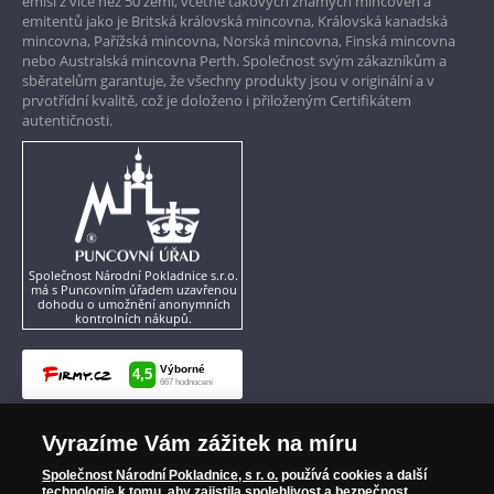
emisí z více než 50 zemí, včetně takových známých mincoven a
emitentů jako je Britská královská mincovna, Královská kanadská
mincovna, Pařížská mincovna, Norská mincovna, Finská mincovna
nebo Australská mincovna Perth. Společnost svým zákazníkům a
sběratelům garantuje, že všechny produkty jsou v originální a v
prvotřídní kvalitě, což je doloženo i přiloženým Certifikátem
autentičnosti.
Společnost Národní Pokladnice s.r.o.
má s Puncovním úřadem uzavřenou
dohodu o umožnění anonymních
kontrolních nákupů.
Vyrazíme Vám zážitek na míru
Společnost Národní Pokladnice, s r. o.
používá cookies a další
technologie k tomu, aby zajistila spolehlivost a bezpečnost