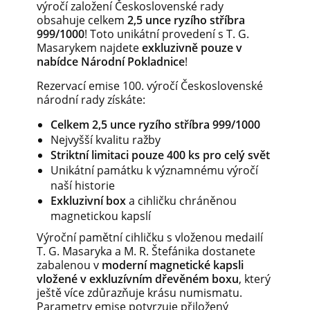
výročí založení Československé rady
obsahuje celkem
2,5 unce ryzího stříbra
999/1000
! Toto unikátní provedení s T. G.
Masarykem najdete
exkluzivně pouze v
nabídce Národní Pokladnice
!
Rezervací emise 100. výročí Československé
národní rady získáte:
Celkem 2,5 unce ryzího stříbra 999/1000
Nejvyšší kvalitu ražby
Striktní limitaci pouze 400 ks pro celý svět
Unikátní památku k významnému výročí
naší historie
Exkluzivní box
a cihličku chráněnou
magnetickou kapslí
Výroční pamětní cihličku s vloženou medailí
T. G. Masaryka a M. R. Štefánika dostanete
zabalenou v
moderní magnetické kapsli
vložené v exkluzívním dřevěném boxu
, který
ještě více zdůrazňuje krásu numismatu.
Parametry emise potvrzuje přiložený