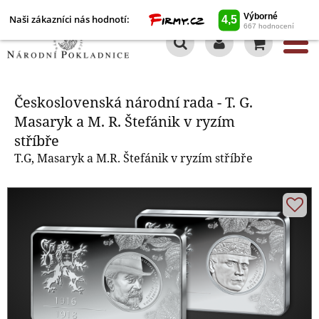
Naši zákazníci nás hodnotí:
0
Československá národní rada - T.
G. Masaryk a M. R. Štefánik v
ryzím stříbře
Československá národní rada - T. G.
Masaryk a M. R. Štefánik v ryzím
stříbře
T.G, Masaryk a M.R. Štefánik v ryzím stříbře