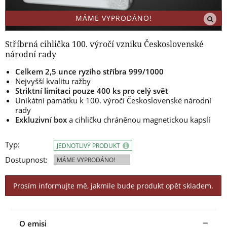
MÁME VYPRODÁNO!
Stříbrná cihlička 100. výročí vzniku Československé
národní rady
Celkem 2,5 unce ryzího stříbra 999/1000
Nejvyšší kvalitu ražby
Striktní limitaci pouze 400 ks pro celý svět
Unikátní památku k 100. výročí Československé národní
rady
Exkluzivní box
a cihličku chráněnou magnetickou kapslí
Typ:
JEDNOTLIVÝ PRODUKT
Dostupnost:
MÁME VYPRODÁNO!
Prosím informujte mě, jakmile bude produkt opět skladem.
O emisi