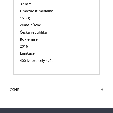
32 mm
Hmotnost medaily:
15,5 g
Země původu:
Česká republika
Rok emise:
2016
Limitace:
400 ks pro celý svět
ČSNR
Těsně před vypuknutím první světové války žilo
mimo Rakousko-Uhersko asi 700 000 Čechů a
více než 600 000 Slováků, kteří se
sdružovali a