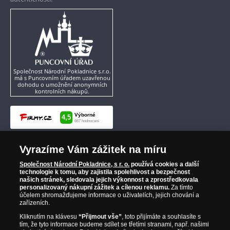
budoucího československého státu. Dne 14. října
1918 byla rada přetvořena v tzv. prozatímní
československou vládu v Paříži. Formálně zanikla
14. listopadu 1918 vytvořením první vlády ČSR.
Společnost Národní Pokladnice s.r.o.
má s Puncovním úřadem uzavřenou
dohodu o umožnění anonymních
kontrolních nákupů.
Vyrazíme Vám zážitek na míru
Společnost Národní Pokladnice, s r. o.
používá cookies a další
technologie k tomu, aby zajistila spolehlivost a bezpečnost
našich stránek, sledovala jejich výkonnost a zprostředkovala
personalizovaný nákupní zážitek a cílenou reklamu.
Za tímto
účelem shromažďujeme informace o uživatelích, jejich chování a
zařízeních.
Kliknutím na klávesu
“Přijmout vše”
, toto přijímáte a souhlasíte s
tím, že tyto informace budeme sdílet se třetími stranami, např. našimi