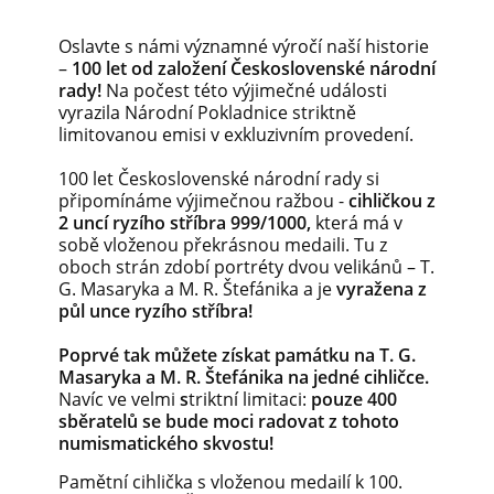
Oslavte s námi významné výročí naší historie
–
100 let od založení Československé národní
rady!
Na počest této výjimečné události
vyrazila Národní Pokladnice striktně
limitovanou emisi v exkluzivním provedení.
100 let Československé národní rady si
připomínáme výjimečnou ražbou -
cihličkou z
2 uncí ryzího stříbra 999/1000,
která má v
sobě vloženou překrásnou medaili. Tu z
oboch strán zdobí portréty dvou velikánů – T.
G. Masaryka a M. R. Štefánika a je
vyražena z
půl unce ryzího stříbra!
Poprvé tak můžete získat památku na T. G.
Masaryka a M. R. Štefánika na jedné cihličce.
Navíc ve velmi
s
triktní limitaci:
pouze
400
sběratelů se
bude moci radovat z tohoto
numismatického skvostu!
Pamětní cihlička s vloženou medailí k 100.