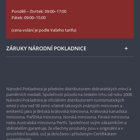
Slovník základních pojmů
velmi iniciativně zapojil do československé akce,
YouTube Národní Pokladnice
jíž dal plně k dispozici všechny své osobní
Pondělí – čtvrtek: 09:00–17:00
Numismatické novinky
kontakty na francouzské a italské politické
Twitter Národní Pokladnice
Pátek: 09:00–15:00
představitele. Právě pod Štefánikovým vlivem
České puncovní značky
LinkedIn Národní Pokladnice
svolal Masaryk v březnu 1916 do Paříže schůzku
(cena volání je podle Vašeho tarifu)
Zásady používání souborů cookie
dostupných signatářů listopadového prohlášení.
Instagram Národní Pokladnice
Výsledkem schůzky bylo vytvoření
Československé národní rady.
ZÁRUKY NÁRODNÍ POKLADNICE
Československá národní rada tedy byla
reprezentativní orgán zahraničního odboje
, jejím
Bezpečné nákupy
předsedou byl T. G. Masaryk, místopředsedy
Josef Dürich a M. R. Štefánik a generálním
Prvotřídní servis
tajemníkem E. Beneš. Mezi nejdůležitějšími úkoly
Národní Pokladnice je předním distributorem sběratelských mincí a
Československé národní rady bylo navázání
Garance nejvyšší kvality
pamětních medailí. Společnost působí na českém trhu od roku 2008.
úzkých vztahů s politic­kými představiteli
Národní Pokladnice je oficiálním distributorem numismatických
Pouze originální produkty
dohodových velmocí a vybudování co
emisí z více než 50 zemí, včetně takových známých mincoven a
nejsilnějších vojenských jednotek, jež by mohly
emitentů jako je Britská královská mincovna, Královská kanadská
bojovat na straně Dohody.
mincovna, Pařížská mincovna, Norská mincovna, Finská mincovna
nebo Australská mincovna Perth. Společnost svým zákazníkům a
Koncem války v červnu až září 1918 byla rada
sběratelům garantuje, že všechny produkty jsou v originální a v
postupně uznána vládami Francie, Velké Británie,
prvotřídní kvalitě, což je doloženo i přiloženým Certifikátem
USA a Japonska za oficiální představitelku
autentičnosti.