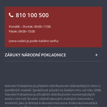
Otázky a odpovědi
Kontakt pro média
Blog Pokladnice mincí
Vrácení zboží - formulář
810 100 500
Facebook Národní Pokladnice
Slovník základních pojmů
YouTube Národní Pokladnice
Pondělí – čtvrtek: 09:00–17:00
Numismatické novinky
Twitter Národní Pokladnice
Pátek: 09:00–15:00
České puncovní značky
LinkedIn Národní Pokladnice
(cena volání je podle Vašeho tarifu)
Zásady používání souborů cookie
Instagram Národní Pokladnice
ZÁRUKY NÁRODNÍ POKLADNICE
Bezpečné nákupy
Prvotřídní servis
Národní Pokladnice je předním distributorem sběratelských mincí a
Garance nejvyšší kvality
pamětních medailí. Společnost působí na českém trhu od roku 2008.
Národní Pokladnice je oficiálním distributorem numismatických
Pouze originální produkty
emisí z více než 50 zemí, včetně takových známých mincoven a
emitentů jako je Britská královská mincovna, Královská kanadská