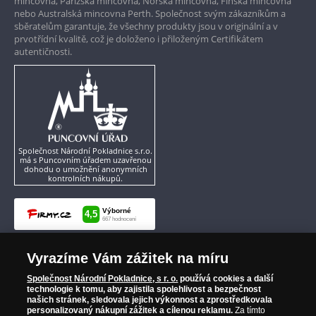
mincovna, Pařížská mincovna, Norská mincovna, Finská mincovna
nebo Australská mincovna Perth. Společnost svým zákazníkům a
sběratelům garantuje, že všechny produkty jsou v originální a v
prvotřídní kvalitě, což je doloženo i přiloženým Certifikátem
autentičnosti.
Společnost Národní Pokladnice s.r.o.
má s Puncovním úřadem uzavřenou
dohodu o umožnění anonymních
kontrolních nákupů.
Vyrazíme Vám zážitek na míru
Společnost Národní Pokladnice, s r. o.
používá cookies a další
technologie k tomu, aby zajistila spolehlivost a bezpečnost
našich stránek, sledovala jejich výkonnost a zprostředkovala
personalizovaný nákupní zážitek a cílenou reklamu.
Za tímto