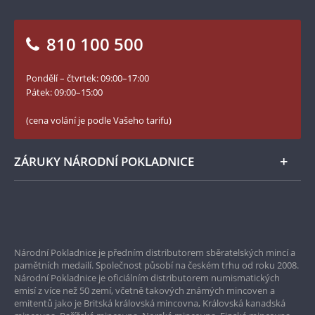
ve vyobrazeních.
Otázky a odpovědi
Kontakt pro média
Symbolika motivů
Blog Pokladnice mincí
mincí zde byla
Vrácení zboží - formulář
810 100 500
Facebook Národní Pokladnice
spjatá s
náboženstvím,
Slovník základních pojmů
YouTube Národní Pokladnice
zvířaty a mytologií.
Pondělí – čtvrtek: 09:00–17:00
Numismatické novinky
Popisuje také
Twitter Národní Pokladnice
Pátek: 09:00–15:00
mincovní systém,
České puncovní značky
který byl založený
LinkedIn Národní Pokladnice
(cena volání je podle Vašeho tarifu)
na řeckém
Zásady používání souborů cookie
Instagram Národní Pokladnice
systému. Dále
pojednává o
ZÁRUKY NÁRODNÍ POKLADNICE
kmenech a jejich
vlastní ražbě mincí
– příkladem zde
Bezpečné nákupy
jsou uvedeny
Stradonice a
Prvotřídní servis
Bratislava.
Národní Pokladnice je předním distributorem sběratelských mincí a
Garance nejvyšší kvality
Druhá kapitola líčí
pamětních medailí. Společnost působí na českém trhu od roku 2008.
historii Římských
Národní Pokladnice je oficiálním distributorem numismatických
Pouze originální produkty
emisí z více než 50 zemí, včetně takových známých mincoven a
mincí, zejména
emitentů jako je Britská královská mincovna, Královská kanadská
pak začátek ražby