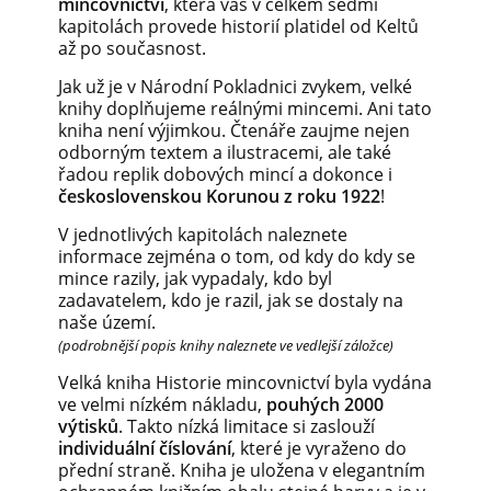
mincovnictví
, která vás v celkem sedmi
kapitolách provede historií platidel od Keltů
až po současnost.
Jak už je v Národní Pokladnici zvykem, velké
knihy doplňujeme reálnými mincemi. Ani tato
kniha není výjimkou. Čtenáře zaujme nejen
odborným textem a ilustracemi, ale také
řadou replik dobových mincí a dokonce i
československou Korunou z roku 1922
!
V jednotlivých kapitolách naleznete
informace zejména o tom, od kdy do kdy se
mince razily, jak vypadaly, kdo byl
zadavatelem, kdo je razil, jak se dostaly na
naše území.
(podrobnější popis knihy naleznete ve vedlejší záložce)
Velká kniha Historie mincovnictví byla vydána
ve velmi nízkém nákladu,
pouhých 2000
výtisků
. Takto nízká limitace si zaslouží
individuální číslování
, které je vyraženo do
přední straně. Kniha je uložena v elegantním