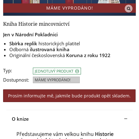
MÁME VYPRODÁNO!
Kniha Historie mincovnictví
Jen v Národní Pokladnici
Sbírka replik
historických platitel
Odborná
ilustrovaná kniha
Originální československá
Koruna z roku 1922
Typ:
JEDNOTLIVÝ PRODUKT
Dostupnost:
MÁME VYPRODÁNO!
Prosím informujte mě, jakmile bude produkt opět skladem.
O knize
Představujeme vám velkou knihu
Historie