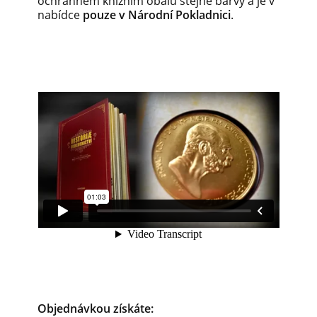
ochranném knižním obalu stejné barvy a je v
nabídce
pouze v Národní Pokladnici
.
Objednávkou získáte: