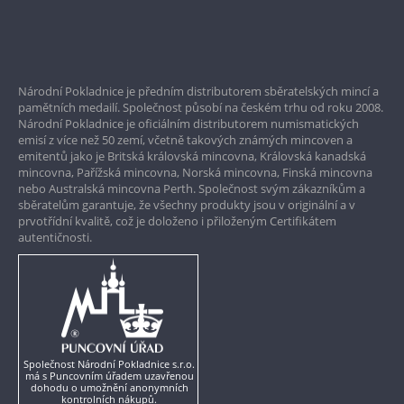
Bezpečné nákupy
Prvotřídní servis
Národní Pokladnice je předním distributorem sběratelských mincí a
Garance nejvyšší kvality
pamětních medailí. Společnost působí na českém trhu od roku 2008.
Národní Pokladnice je oficiálním distributorem numismatických
Pouze originální produkty
emisí z více než 50 zemí, včetně takových známých mincoven a
emitentů jako je Britská královská mincovna, Královská kanadská
mincovna, Pařížská mincovna, Norská mincovna, Finská mincovna
nebo Australská mincovna Perth. Společnost svým zákazníkům a
sběratelům garantuje, že všechny produkty jsou v originální a v
prvotřídní kvalitě, což je doloženo i přiloženým Certifikátem
autentičnosti.
Společnost Národní Pokladnice s.r.o.
má s Puncovním úřadem uzavřenou
dohodu o umožnění anonymních
kontrolních nákupů.