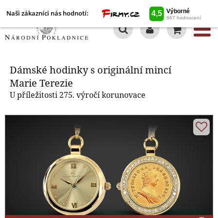
Naši zákazníci nás hodnotí:
0
Dámské hodinky s originální
mincí Marie Terezie
Dámské hodinky s originální mincí
Marie Terezie
U příležitosti 275. výročí korunovace