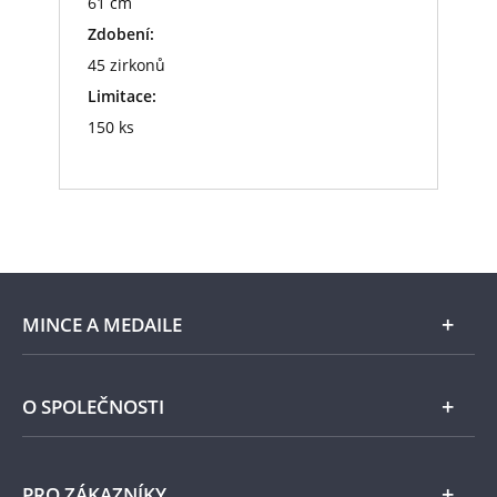
61 cm
Zdobení:
45 zirkonů
Limitace:
150 ks
MINCE A MEDAILE
E-shop
O SPOLEČNOSTI
Zlato
Národní Pokladnice
PRO ZÁKAZNÍKY