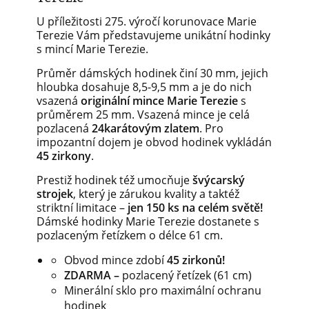
U příležitosti 275. výročí korunovace Marie
Terezie Vám představujeme unikátní hodinky
s mincí Marie Terezie.
Průměr dámských hodinek činí 30 mm, jejich
hloubka dosahuje 8,5-9,5 mm a je do nich
vsazená
originální mince Marie Terezie
s
průměrem 25 mm. Vsazená mince je celá
pozlacená
24karátovým zlatem
. Pro
impozantní dojem je obvod hodinek vykládán
45 zirkony
.
Prestiž hodinek též umocňuje
švýcarský
strojek
, který je zárukou kvality a taktéž
striktní limitace –
jen 150 ks na celém světě!
Dámské hodinky Marie Terezie dostanete s
pozlaceným řetízkem o délce 61 cm.
Obvod mince zdobí
45 zirkonů!
ZDARMA –
pozlacený řetízek (61 cm)
Minerální sklo pro maximální ochranu
hodinek