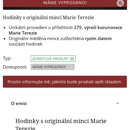
MÁME VYPRODÁNO!
Hodinky s originální mincí Marie Terezie
Unikátní provedení u příležitosti
275. výročí korunovace
Marie Terezie
Originální měděná mince zušlechtěná
ryzím zlatem
součástí hodinek
Typ:
JEDNOTLIVÝ PRODUKT
Dostupnost:
MÁME VYPRODÁNO!
Prosím informujte mě, jakmile bude produkt opět skladem.
O emisi
Hodinky s originální mincí Marie
Terezie