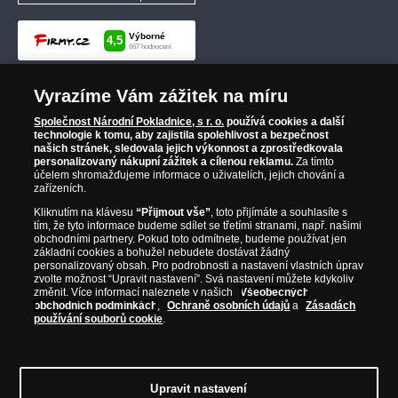
Vyrazíme Vám zážitek na míru
Společnost Národní Pokladnice, s r. o.
používá cookies a další
technologie k tomu, aby zajistila spolehlivost a bezpečnost
našich stránek, sledovala jejich výkonnost a zprostředkovala
personalizovaný nákupní zážitek a cílenou reklamu.
Za tímto
účelem shromažďujeme informace o uživatelích, jejich chování a
zařízeních.
Kliknutím na klávesu
“Přijmout vše”
, toto přijímáte a souhlasíte s
tím, že tyto informace budeme sdílet se třetími stranami, např. našimi
obchodními partnery. Pokud toto odmítnete, budeme používat jen
základní cookies a bohužel nebudete dostávat žádný
personalizovaný obsah. Pro podrobnosti a nastavení vlastních úprav
zvolte možnost “Upravit nastavení”. Svá nastavení můžete kdykoliv
změnit. Více informací naleznete v našich
Všeobecných
obchodních podmínkách
,
Ochraně osobních údajů
a
Zásadách
používání souborů cookie
.
Upravit nastavení