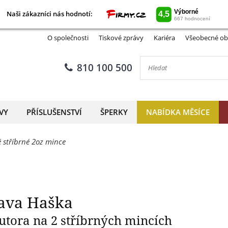
Naši zákazníci nás hodnotí:
Naši zákazníci nás hodnotí:
smrtelný Švejk Jaroslava Ha
O společnosti
Tiskové zprávy
Kariéra
Všeobecné ob
810 100 500
VY
PŘÍSLUŠENSTVÍ
ŠPERKY
NABÍDKA MĚSÍCE
ě stříbrné 2oz mince
lava Haška
autora na 2 stříbrných mincích