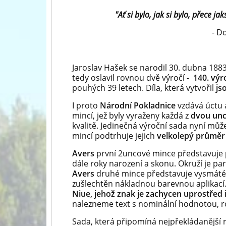
"Ať si bylo, jak si bylo, přece ja
- D
Jaroslav Hašek se narodil 30. dubna 1883
tedy oslavil rovnou dvě výročí -
140. výr
pouhých 39 letech. Díla, která vytvořil
js
I proto
Národní Pokladnice
vzdává úctu 
mincí, jež byly vyraženy každá z
dvou uncí
kvalitě. Jedinečná výroční sada nyní může
mincí podtrhuje jejich
velkolepý průměr
Avers
první 2uncové mince představuje
dále
roky narození a skonu. Okruží je pa
Avers
druhé mince představuje vysmát
zušlechtěn nákladnou barevnou aplikací
Niue, jehož znak je zachycen uprostřed i
nalezneme text s nominální hodnotou, 
Sada, která připomíná nejpřekládanější 