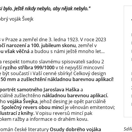
ksi bylo. Ještě nikdy nebylo, aby nějak nebylo."
obrý voják Švejk
 v Praze a zemřel dne 3. ledna 1923. V roce 2023
očí narození a
100. jubileum skonu
, zemřel v
ou však věčná
a budou s námi ještě mnoho let...
a respekt tomuto slavnému spisovateli sadou 2
 ryzího stříbra 999/1000
v té nejvyšší mincovní
 být součastí i Vaší cenné sbírky! Celkový design
 50 mm a zušlechtění
nákladnou barevnou aplikací!
portrét samotného Jaroslava Haška
a
rciálně zušlechtěno
nákladnou barevnou aplikací.
ého
vojáka Švejka
, jehož desing je opět parciálně
.
Společný revers obou mincí
je věnován emitentovi;
lustrací z knihy.
V opisu reversů mincí pak
rokem ražby a informace o drahém kovu.
Sdíl
román české literatury
Osudy dobrého vojáka