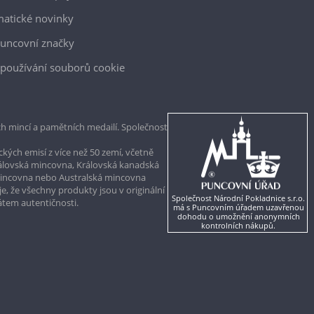
atické novinky
uncovní značky
používání souborů cookie
h mincí a pamětních medailí. Společnost
kých emisí z více než 50 zemí, včetně
rálovská mincovna, Královská kanadská
mincovna nebo Australská mincovna
, že všechny produkty jsou v originální
Společnost Národní Pokladnice s.r.o.
kátem autentičnosti.
má s Puncovním úřadem uzavřenou
dohodu o umožnění anonymních
kontrolních nákupů.