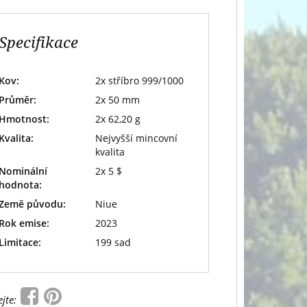
Specifikace
Kov:
2x stříbro 999/1000
Průměr:
2x 50 mm
Hmotnost:
2x 62,20 g
Kvalita:
Nejvyšší mincovní
kvalita
Nominální
2x 5 $
hodnota:
Země původu:
Niue
Rok emise:
2023
Limitace:
199 sad
ejte: