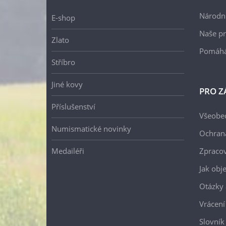
Národní
E-shop
Naše pr
Zlato
Pomáh
Stříbro
Jiné kovy
PRO Z
Příslušenství
Všeobe
Numismatické novinky
Ochran
Medailéři
Zpracov
Jak obj
Otázky 
Vrácení
Slovník