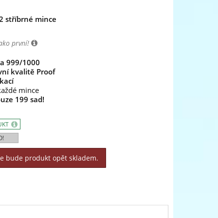
 2 stříbrné mince
ako první!
ra 999/1000
ní kvalitě Proof
kací
aždé mince
uze 199 sad!
UKT
O!
le bude produkt opět skladem.