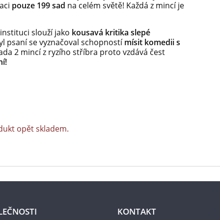
taci
pouze 199 sad
na celém světě! Každá z mincí je
instituci slouží jako
kousavá kritika slepé
yl psaní se vyznačoval schopností
mísit komedii s
sada 2 mincí z ryzího stříbra proto vzdává čest
í!
dukt opět skladem.
LEČNOSTI
KONTAKT