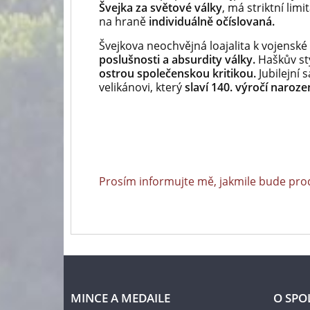
Švejka za světové války
, má striktní limi
na hraně
individuálně očíslovaná.
Švejkova neochvějná loajalita k vojenské 
poslušnosti a absurdity války.
Haškův st
ostrou společenskou kritikou.
Jubilejní 
velikánovi, který
slaví 140. výročí narozen
Prosím informujte mě, jakmile bude pro
MINCE A MEDAILE
O SPO