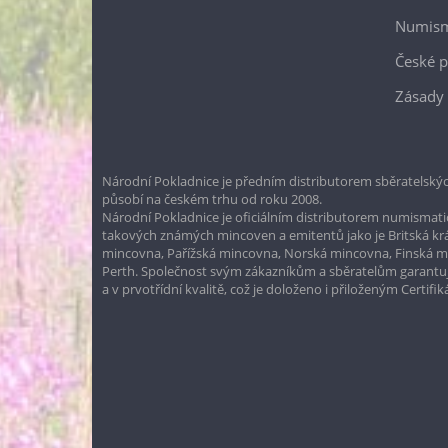
Numism
České p
Zásady 
Národní Pokladnice je předním distributorem sběratelskýc
působí na českém trhu od roku 2008.
Národní Pokladnice je oficiálním distributorem numismatic
takových známých mincoven a emitentů jako je Britská k
mincovna, Pařížská mincovna, Norská mincovna, Finská 
Perth. Společnost svým zákazníkům a sběratelům garantuje
a v prvotřídní kvalitě, což je doloženo i přiloženým Certifi