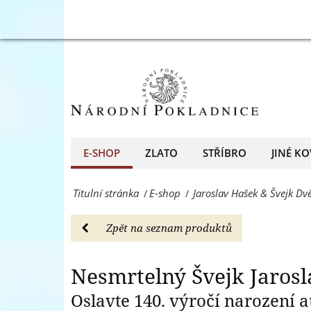
jeho
Sada
Ne
legendární
stříbrných
voják
mincí
Švejk
Jaroslav
-
Hašek
E-
a
E-SHOP
ZLATO
STŘÍBRO
JINÉ KO
shop
jeho
-
Titulní stránka
E-shop
Jaroslav Hašek & Švejk Dv
/
/
legendární
Národní
voják
Zpět na seznam produktů
Pokladnice
Švejk
-
-
Nesmrtelný Švejk Jaros
přední
E-
Oslavte 140. výročí narození 
evropský