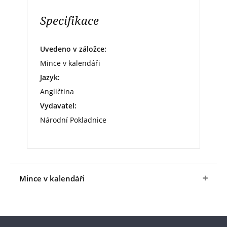
Specifikace
Uvedeno v záložce:
Mince v kalendáři
Jazyk:
Angličtina
Vydavatel:
Národní Pokladnice
Mince v kalendáři
Měsíc
leden
je ve znamení šťastného prasátka,
protože Vás bude doprovázet mince z Bermudy s
nominální hodnotou 1 cent, která byla ražena od