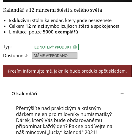
Kalendář s 12 mincemi štěstí z celého světa
Exkluzivní
stolní kalendář, který jinde neseženete
Celkem
12 mincí
symbolizujících štěstí a spokojenost
Limitace, pouze
5000 exemplářů
Typ:
JEDNOTLIVÝ PRODUKT
Dostupnost:
MÁME VYPRODÁNO!
Prosím informujte mě, jakmile bude produkt opět skladem.
O kalendáři
Přemýšlíte nad praktickým a krásným
dárkem nejen pro milovníky numismatiky?
Dárek, který Vás bude obdarovanému
připomínat každý den? Pak se podívejte na
náš mincovní „lucky“ kalendář 2021!