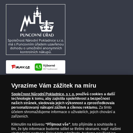
což bylo považováno za dobré znamení.
Červen
má ve znamení nejznámější šťastnou
minci pfennik z Německa, která se razila od roku
1995 do roku 1996. Mince průměrem dosahuje
16,50 milimetrů a gramáží 2 gramy. Tyto mince
jsou raženy z mědi. Někteří lidé věří, že měď ruší
Společnost Národní Pokladnice s.r.o.
má s Puncovním úřadem uzavřenou
zlá kouzla a podporuje lásku, protože je
dohodu o umožnění anonymních
spojována s Venuší. Němci rádi rozdávají
kontrolních nákupů.
pfennikovou minci, neboť jsou přesvědčeni, že
přinese štěstí a bohatství. Pokud je navíc
opatřena mincovní značkou G, štěstí se násobí,
důvod je prostý, v němčině se štěstí řekne Glück.
Červenci
vévodí jednopence z Irska, která se
Vyrazíme Vám zážitek na míru
razila od roku 1940 do roku 1968 z bronzu. V
Společnost Národní Pokladnice, s r. o.
používá cookies a další
průměru má 30,90 milimetrů a váhou dosahuje
technologie k tomu, aby zajistila spolehlivost a bezpečnost
9,45 gramů. Tato mince má velmi dlouhou
našich stránek, sledovala jejich výkonnost a zprostředkovala
personalizovaný nákupní zážitek a cílenou reklamu.
Za tímto
tradici. Dříve, když dva obchodníci mezi sebou
účelem shromažďujeme informace o uživatelích, jejich chování a
uzavřeli kupní smlouvu či dohodu, potřásli si
zařízeních.
rukou a kupující dal svému prodejci tuto minci.
Kliknutím na klávesu
“Přijmout vše”
, toto přijímáte a souhlasíte s
Ta se mu od prodávajícího vrátila až tehdy, když
tím, že tyto informace budeme sdílet se třetími stranami, např. našimi
mu dal celou dohodnutou smluvní cenu. Tento