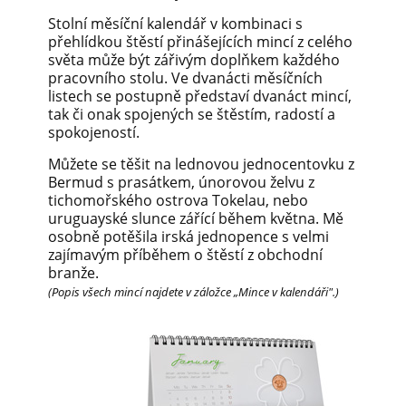
Stolní měsíční kalendář v kombinaci s
přehlídkou štěstí přinášejících mincí z celého
světa může být zářivým doplňkem každého
pracovního stolu. Ve dvanácti měsíčních
listech se postupně představí dvanáct mincí,
tak či onak spojených se štěstím, radostí a
spokojeností.
Můžete se těšit na lednovou jednocentovku z
Bermud s prasátkem, únorovou želvu z
tichomořského ostrova Tokelau, nebo
uruguayské slunce zářící během května. Mě
osobně potěšila irská jednopence s velmi
zajímavým příběhem o štěstí z obchodní
branže.
(Popis všech mincí najdete v záložce „Mince v kalendáři".)