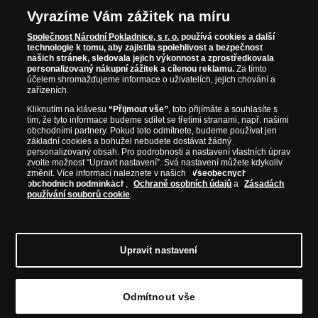
Vyrazíme Vám zážitek na míru
Společnost Národní Pokladnice, s r. o.
používá cookies a další
technologie k tomu, aby zajistila spolehlivost a bezpečnost
našich stránek, sledovala jejich výkonnost a zprostředkovala
personalizovaný nákupní zážitek a cílenou reklamu.
Za tímto
účelem shromažďujeme informace o uživatelích, jejich chování a
zařízeních.
Kliknutím na klávesu
“Přijmout vše”
, toto přijímáte a souhlasíte s
tím, že tyto informace budeme sdílet se třetími stranami, např. našimi
obchodními partnery. Pokud toto odmítnete, budeme používat jen
základní cookies a bohužel nebudete dostávat žádný
personalizovaný obsah. Pro podrobnosti a nastavení vlastních úprav
zvolte možnost “Upravit nastavení”. Svá nastavení můžete kdykoliv
změnit. Více informací naleznete v našich
Všeobecných
obchodních podmínkách
,
Ochraně osobních údajů
a
Zásadách
používání souborů cookie
.
© Copyright 2026 - Národní Pokladnice, s. r. o.; Karolinská 661/4, 186 00 Praha 8;
Tel.: 810 100 500
E-mail: info@narodnipokladnice.cz, www.narodnipokladnice.cz;
IČ: 28507622; DIČ: CZ28507622
Společnost zapsána v OR vedeném Městským
Upravit nastavení
soudem v Praze, oddíl C, vložka 146644
Upravit nastavení souborů cookie můžete
kliknutím na tento
odkaz
.
Odmítnout vše