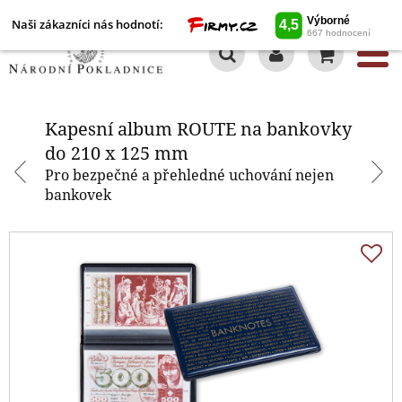
Naši zákazníci nás hodnotí:
0
Kapesní album ROUTE na
bankovky do 210 x 125 mm
Kapesní album ROUTE na bankovky
do 210 x 125 mm
Pro bezpečné a přehledné uchování nejen
bankovek