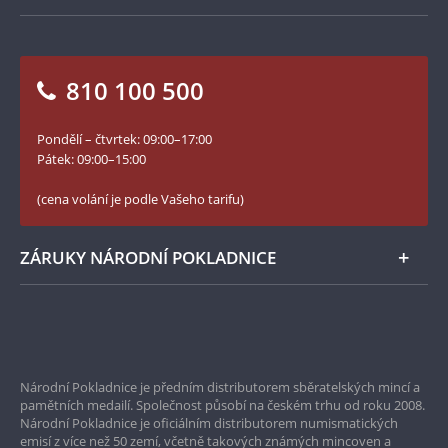
Jak objednat
Jak Vám můžeme pomoci?
Medailéři
Otázky a odpovědi
Kontakt pro média
Blog Pokladnice mincí
Vrácení zboží - formulář
810 100 500
Facebook Národní Pokladnice
Slovník základních pojmů
YouTube Národní Pokladnice
Pondělí – čtvrtek: 09:00–17:00
Numismatické novinky
Twitter Národní Pokladnice
Pátek: 09:00–15:00
České puncovní značky
LinkedIn Národní Pokladnice
(cena volání je podle Vašeho tarifu)
Zásady používání souborů cookie
Instagram Národní Pokladnice
ZÁRUKY NÁRODNÍ POKLADNICE
Bezpečné nákupy
Prvotřídní servis
Národní Pokladnice je předním distributorem sběratelských mincí a
Garance nejvyšší kvality
pamětních medailí. Společnost působí na českém trhu od roku 2008.
Národní Pokladnice je oficiálním distributorem numismatických
Pouze originální produkty
emisí z více než 50 zemí, včetně takových známých mincoven a