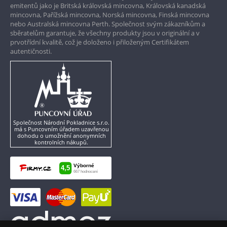
emitentů jako je Britská královská mincovna, Královská kanadská
mincovna, Pařížská mincovna, Norská mincovna, Finská mincovna
nebo Australská mincovna Perth. Společnost svým zákazníkům a
sběratelům garantuje, že všechny produkty jsou v originální a v
prvotřídní kvalitě, což je doloženo i přiloženým Certifikátem
autentičnosti.
Společnost Národní Pokladnice s.r.o.
má s Puncovním úřadem uzavřenou
dohodu o umožnění anonymních
kontrolních nákupů.