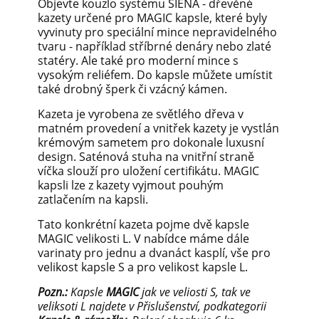
Objevte kouzlo systému SIENA - dřevěné
kazety určené pro MAGIC kapsle, které
byly
vyvinuty pro speciální mince nepravidelného
tvaru - například stříbrné denáry nebo zlaté
statéry. Ale také pro moderní mince s
vysokým reliéfem. Do kapsle můžete umístit
také drobný šperk či vzácný kámen.
Kazeta je vyrobena ze světlého dřeva v
matném provedení a vnitřek kazety je vystlán
krémovým sametem pro dokonale luxusní
design. Saténová stuha na vnitřní straně
víčka slouží pro uložení certifikátu. MAGIC
kapsli lze z kazety vyjmout pouhým
zatlačením na kapsli.
Tato konkrétní kazeta pojme dvě kapsle
MAGIC velikosti L. V nabídce máme dále
varinaty pro jednu a dvanáct kasplí, vše pro
velikost kapsle S a pro velikost kapsle L.
Pozn.:
Kapsle
MAGIC
jak ve veliosti S, tak ve
veliksoti L najdete v Přislušenství, podkategorii