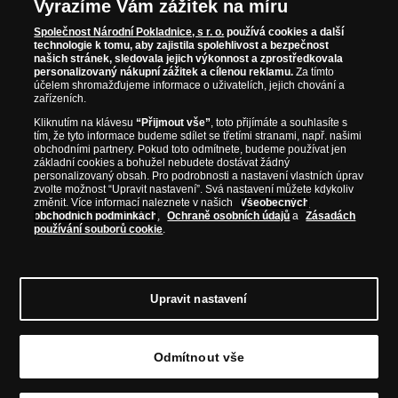
Vyrazíme Vám zážitek na míru
Společnost Národní Pokladnice, s r. o.
používá cookies a další
technologie k tomu, aby zajistila spolehlivost a bezpečnost
našich stránek, sledovala jejich výkonnost a zprostředkovala
personalizovaný nákupní zážitek a cílenou reklamu.
Za tímto
účelem shromažďujeme informace o uživatelích, jejich chování a
zařízeních.
Kliknutím na klávesu
“Přijmout vše”
, toto přijímáte a souhlasíte s
tím, že tyto informace budeme sdílet se třetími stranami, např. našimi
obchodními partnery. Pokud toto odmítnete, budeme používat jen
základní cookies a bohužel nebudete dostávat žádný
personalizovaný obsah. Pro podrobnosti a nastavení vlastních úprav
zvolte možnost “Upravit nastavení”. Svá nastavení můžete kdykoliv
změnit. Více informací naleznete v našich
Všeobecných
obchodních podmínkách
,
Ochraně osobních údajů
a
Zásadách
používání souborů cookie
.
© Copyright 2026 - Národní Pokladnice, s. r. o.; Karolinská 661/4, 186 00 Praha 8;
Tel.: 810 100 500
E-mail: info@narodnipokladnice.cz, www.narodnipokladnice.cz;
IČ: 28507622; DIČ: CZ28507622
Společnost zapsána v OR vedeném Městským
Upravit nastavení
soudem v Praze, oddíl C, vložka 146644
Upravit nastavení souborů cookie můžete
kliknutím na tento
odkaz
.
Odmítnout vše