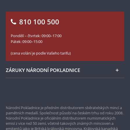
Otázky a odpovědi
Kontakt pro média
Blog Pokladnice mincí
Vrácení zboží - formulář
810 100 500
Facebook Národní Pokladnice
Slovník základních pojmů
YouTube Národní Pokladnice
Pondělí – čtvrtek: 09:00–17:00
Numismatické novinky
Twitter Národní Pokladnice
Pátek: 09:00–15:00
České puncovní značky
LinkedIn Národní Pokladnice
(cena volání je podle Vašeho tarifu)
Zásady používání souborů cookie
Instagram Národní Pokladnice
ZÁRUKY NÁRODNÍ POKLADNICE
Bezpečné nákupy
Prvotřídní servis
Národní Pokladnice je předním distributorem sběratelských mincí a
Garance nejvyšší kvality
pamětních medailí. Společnost působí na českém trhu od roku 2008.
Národní Pokladnice je oficiálním distributorem numismatických
Pouze originální produkty
emisí z více než 50 zemí, včetně takových známých mincoven a
emitentů jako je Britská královská mincovna, Královská kanadská