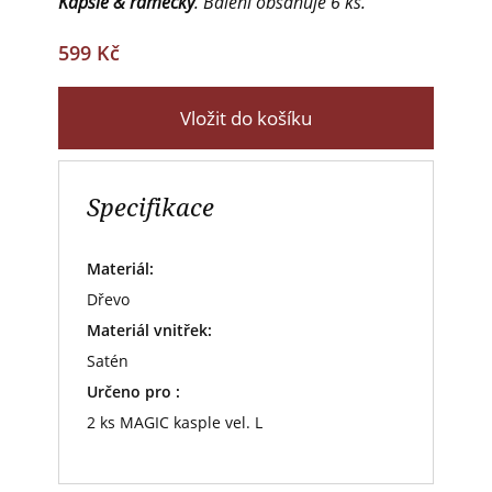
Kapsle & rámečky
. Balení obsahuje 6 ks.
599 Kč
Vložit do košíku
Specifikace
Materiál:
Dřevo
Materiál vnitřek:
Satén
Určeno pro :
2 ks MAGIC kasple vel. L