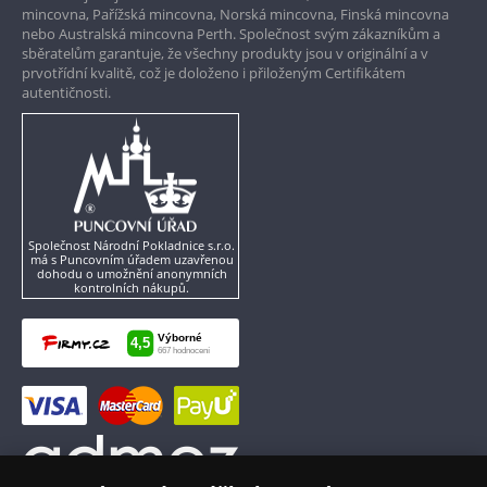
mincovna, Pařížská mincovna, Norská mincovna, Finská mincovna
nebo Australská mincovna Perth. Společnost svým zákazníkům a
sběratelům garantuje, že všechny produkty jsou v originální a v
prvotřídní kvalitě, což je doloženo i přiloženým Certifikátem
autentičnosti.
Společnost Národní Pokladnice s.r.o.
má s Puncovním úřadem uzavřenou
dohodu o umožnění anonymních
kontrolních nákupů.