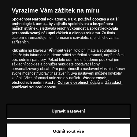
Vyrazíme Vám zážitek na míru
Společnost Národní Pokladnice, s r. o.
používá cookies a další
technologie k tomu, aby zajistila spolehlivost a bezpečnost
našich stránek, sledovala jejich výkonnost a zprostředkovala
personalizovaný nákupní zážitek a cílenou reklamu.
Za tímto
účelem shromažďujeme informace o uživatelích, jejich chování a
zařízeních.
Kliknutím na klávesu
“Přijmout vše”
, toto přijímáte a souhlasíte s
tím, že tyto informace budeme sdílet se třetími stranami, např. našimi
obchodními partnery. Pokud toto odmítnete, budeme používat jen
základní cookies a bohužel nebudete dostávat žádný
personalizovaný obsah. Pro podrobnosti a nastavení vlastních úprav
zvolte možnost “Upravit nastavení”. Svá nastavení můžete kdykoliv
změnit. Více informací naleznete v našich
Všeobecných
obchodních podmínkách
,
Ochraně osobních údajů
a
Zásadách
používání souborů cookie
.
© Copyright 2026 - Národní Pokladnice, s. r. o.; Karolinská 661/4, 186 00 Praha 8;
Tel.: 810 100 500
E-mail: info@narodnipokladnice.cz, www.narodnipokladnice.cz;
IČ: 28507622; DIČ: CZ28507622
Společnost zapsána v OR vedeném Městským
Upravit nastavení
soudem v Praze, oddíl C, vložka 146644
Upravit nastavení souborů cookie můžete
kliknutím na tento
odkaz
.
Odmítnout vše