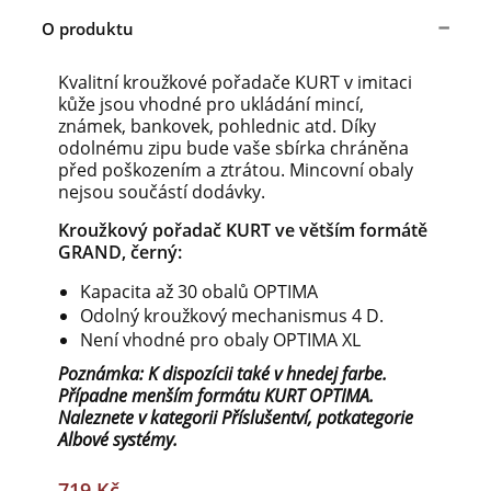
O produktu
Kvalitní kroužkové pořadače KURT v imitaci
kůže jsou vhodné pro ukládání mincí,
známek, bankovek, pohlednic atd. Díky
odolnému zipu bude vaše sbírka chráněna
před poškozením a ztrátou. Mincovní obaly
nejsou součástí dodávky.
Kroužkový pořadač KURT ve větším formátě
GRAND, černý:
Kapacita až 30 obalů OPTIMA
Odolný kroužkový mechanismus 4 D.
Není vhodné pro obaly OPTIMA XL
Poznámka: K dispozícii také v hnedej farbe.
Případne menším formátu KURT OPTIMA.
Naleznete v kategorii Příslušentví, potkategorie
Albové systémy.
719 Kč