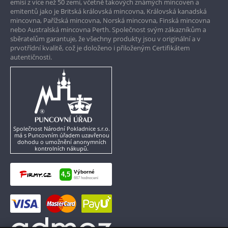
emisí z více než 50 zemí, včetně takových známých mincoven a
emitentů jako je Britská královská mincovna, Královská kanadská
mincovna, Pařížská mincovna, Norská mincovna, Finská mincovna
nebo Australská mincovna Perth. Společnost svým zákazníkům a
sběratelům garantuje, že všechny produkty jsou v originální a v
prvotřídní kvalitě, což je doloženo i přiloženým Certifikátem
autentičnosti.
Společnost Národní Pokladnice s.r.o.
má s Puncovním úřadem uzavřenou
dohodu o umožnění anonymních
kontrolních nákupů.