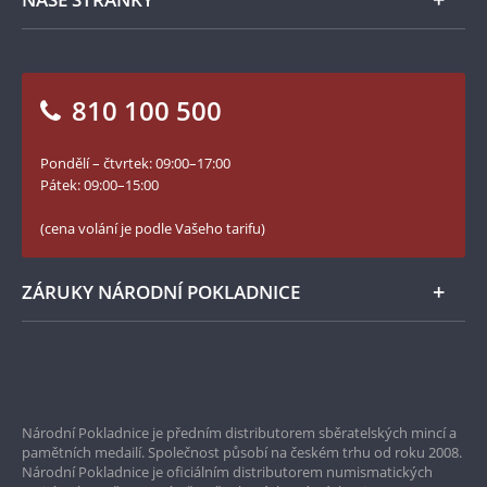
Jak objednat
Jak Vám můžeme pomoci?
Medailéři
Otázky a odpovědi
Kontakt pro média
Blog Pokladnice mincí
Vrácení zboží - formulář
810 100 500
Facebook Národní Pokladnice
Slovník základních pojmů
YouTube Národní Pokladnice
Pondělí – čtvrtek: 09:00–17:00
Numismatické novinky
Twitter Národní Pokladnice
Pátek: 09:00–15:00
České puncovní značky
LinkedIn Národní Pokladnice
(cena volání je podle Vašeho tarifu)
Zásady používání souborů cookie
Instagram Národní Pokladnice
ZÁRUKY NÁRODNÍ POKLADNICE
Bezpečné nákupy
Prvotřídní servis
Národní Pokladnice je předním distributorem sběratelských mincí a
Garance nejvyšší kvality
pamětních medailí. Společnost působí na českém trhu od roku 2008.
Národní Pokladnice je oficiálním distributorem numismatických
Pouze originální produkty