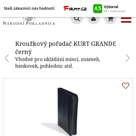
Naši zákazníci nás hodnotí:
0
Kroužkový pořadač KURT
GRANDE černý
Kroužkový pořadač KURT GRANDE
černý
Vhodné pro ukládání mincí, známek,
bankovek, pohlednic atd.