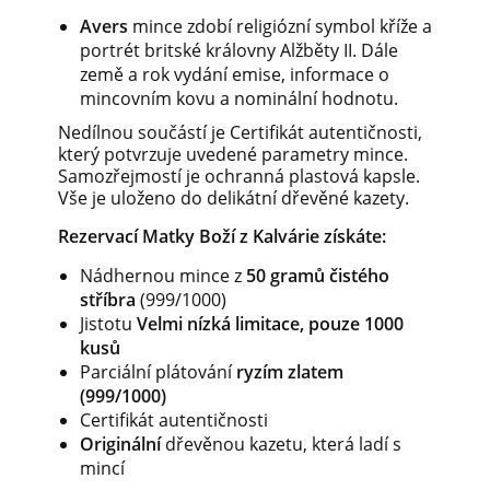
Avers
mince zdobí religiózní symbol kříže a
portrét britské královny Alžběty II. Dále
země a rok vydání emise, informace o
mincovním kovu a nominální hodnotu.
Nedílnou součástí je Certifikát autentičnosti,
který potvrzuje uvedené parametry mince.
Samozřejmostí je ochranná plastová kapsle.
Vše je uloženo do delikátní dřevěné kazety.
Rezervací Matky Boží z Kalvárie získáte:
Nádhernou mince z
50 gramů čistého
stříbra
(999/1000)
Jistotu
Velmi nízká limitace, pouze 1000
kusů
Parciální plátování
ryzím zlatem
(999/1000)
Certifikát autentičnosti
Originální
dřevěnou kazetu, která ladí s
mincí