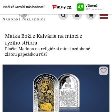
Naši zákazníci nás hodnotí:
0
Matka Boží z Kalvárie na minci z
ryzího stříbra
Matka Boží z Kalvárie na minci z
ryzího stříbra
Plačící Madona na religiózní minci ozdobené
zlatou papežskou růží