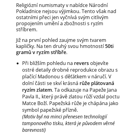
Religiózní numismaty v nabídce Národní
Pokladnice nejsou výjimkou. Tento však nad
ostatními přeci jen vyčnívá svým citlivým
propojením umění a zbožnosti s ryzím
stříbrem.
Již na první pohled zaujme svým tvarem
kapličky. Na ten druhý svou hmotností
50ti
gramů v ryzím stříbře
.
Při bližším pohledu na
revers
objevíte
ostré detaily drobné reprodukce obrazu s
plačící Madonou
s děťátkem v náručí.
V
dolní části se skví krásná
růže plátovaná
ryzím zlatem
. Ta odkazuje na Papeže Jana
Pavla II., který právě zlatou růží vzdal poctu
Matce Boží. Papežská růže je chápána jako
symbol papežské přízně.
(Motiv byl na minci přenesen technologií
tamponového tisku, která je původem věrné
barevnosti)