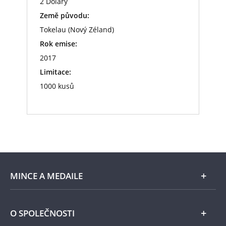
2 Dolary
Země původu:
Tokelau (Nový Zéland)
Rok emise:
2017
Limitace:
1000 kusů
MINCE A MEDAILE
E-shop
O SPOLEČNOSTI