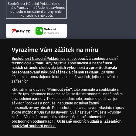
Společnost Národní Pokladnice s.r.o.
má s Puncovním úřadem uzavřenou
dohodu o umožnění anonymních
kontrolních nákupů.
Vyrazíme Vám zážitek na míru
Společnost Národní Pokladnice, s r. o.
používá cookies a další
technologie k tomu, aby zajistila spolehlivost a bezpečnost
našich stránek, sledovala jejich výkonnost a zprostředkovala
personalizovaný nákupní zážitek a cílenou reklamu.
Za tímto
účelem shromažďujeme informace o uživatelích, jejich chování a
zařízeních.
Kliknutím na klávesu
“Přijmout vše”
, toto přijímáte a souhlasíte s
tím, že tyto informace budeme sdílet se třetími stranami, např. našimi
obchodními partnery. Pokud toto odmítnete, budeme používat jen
základní cookies a bohužel nebudete dostávat žádný
personalizovaný obsah. Pro podrobnosti a nastavení vlastních úprav
zvolte možnost “Upravit nastavení”. Svá nastavení můžete kdykoliv
změnit. Více informací naleznete v našich
Všeobecných
obchodních podmínkách
,
Ochraně osobních údajů
a
Zásadách
používání souborů cookie
.