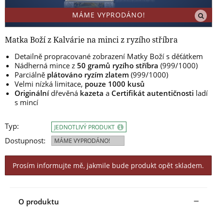
MÁME VYPRODÁNO!
Matka Boží z Kalvárie na minci z ryzího stříbra
Detailně propracované zobrazení Matky Boží s děťátkem
Nádherná mince z
50 gramů ryzího stříbra
(999/1000)
Parciálně
plátováno
ryzím zlatem
(999/1000)
Velmi nízká limitace,
pouze 1000 kusů
Originální
dřevěná
kazeta
a
Certifikát autentičnosti
ladí
s mincí
Typ:
JEDNOTLIVÝ PRODUKT
Dostupnost:
MÁME VYPRODÁNO!
Prosím informujte mě, jakmile bude produkt opět skladem.
O produktu