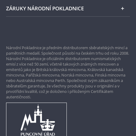
ZÁRUKY NÁRODNÍ POKLADNICE
Bezpečné nákupy
Prvotřídní servis
Národní Pokladnice je předním distributorem sběratelských mincí a
Garance nejvyšší kvality
pamětních medailí. Společnost působí na českém trhu od roku 2008.
Národní Pokladnice je oficiálním distributorem numismatických
Pouze originální produkty
emisí z více než 50 zemí, včetně takových známých mincoven a
emitentů jako je Britská královská mincovna, Královská kanadská
mincovna, Pařížská mincovna, Norská mincovna, Finská mincovna
nebo Australská mincovna Perth. Společnost svým zákazníkům a
sběratelům garantuje, že všechny produkty jsou v originální a v
prvotřídní kvalitě, což je doloženo i přiloženým Certifikátem
autentičnosti.