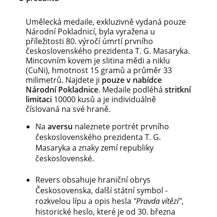
Umělecká medaile, exkluzivně vydaná pouze
Národní Pokladnicí, byla vyražena u
příležitosti 80. výročí úmrtí prvního
československého prezidenta T. G. Masaryka.
Mincovním kovem je slitina mědi a niklu
(CuNi), hmotnost 15 gramů a průměr 33
milimetrů. Najdete ji
pouze v nabídce
Národní Pokladnice
. Medaile podléhá
stritkní
limitaci
10000 kusů a je individuálně
číslovaná na své hraně.
Na
aversu
naleznete portrét prvního
československého prezidenta T. G.
Masaryka a znaky zemí republiky
československé.
Revers obsahuje hraniční obrys
Českosovenska, další státní symbol -
rozkvelou lípu a opis hesla
"Pravda vítězí"
,
historické heslo
, které je od 30. března