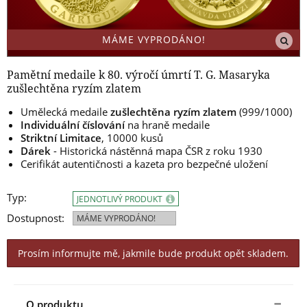
MÁME VYPRODÁNO!
Pamětní medaile k 80. výročí úmrtí T. G. Masaryka
zušlechtěna ryzím zlatem
Umělecká medaile
zušlechtěna ryzím zlatem
(999/1000)
Individuální číslování
na hraně medaile
Striktní Limitace
, 10000 kusů
Dárek
- Historická nástěnná mapa ČSR z roku 1930
Cerifikát autentičnosti a kazeta pro bezpečné uložení
Typ:
JEDNOTLIVÝ PRODUKT
Dostupnost:
MÁME VYPRODÁNO!
Prosím informujte mě, jakmile bude produkt opět skladem.
O produktu