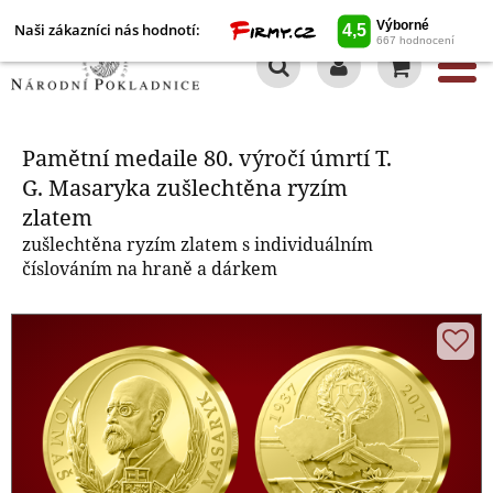
Naši zákazníci nás hodnotí:
0
Pamětní medaile 80. výročí úmrtí
T. G. Masaryka zušlechtěna ryzím
zlatem
Pamětní medaile 80. výročí úmrtí T.
G. Masaryka zušlechtěna ryzím
zlatem
zušlechtěna ryzím zlatem s individuálním
číslováním na hraně a dárkem