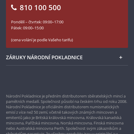
Vrácení zboží - formulář
810 100 500
Facebook Národní Pokladnice
Slovník základních pojmů
YouTube Národní Pokladnice
Pondělí – čtvrtek: 09:00–17:00
Numismatické novinky
Twitter Národní Pokladnice
Pátek: 09:00–15:00
České puncovní značky
LinkedIn Národní Pokladnice
(cena volání je podle Vašeho tarifu)
Zásady používání souborů cookie
Instagram Národní Pokladnice
ZÁRUKY NÁRODNÍ POKLADNICE
Bezpečné nákupy
Prvotřídní servis
Národní Pokladnice je předním distributorem sběratelských mincí a
Garance nejvyšší kvality
pamětních medailí. Společnost působí na českém trhu od roku 2008.
Národní Pokladnice je oficiálním distributorem numismatických
Pouze originální produkty
emisí z více než 50 zemí, včetně takových známých mincoven a
emitentů jako je Britská královská mincovna, Královská kanadská
mincovna, Pařížská mincovna, Norská mincovna, Finská mincovna
nebo Australská mincovna Perth. Společnost svým zákazníkům a
sběratelům garantuje, že všechny produkty jsou v originální a v