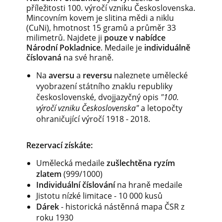
příležitosti 100. výročí vzniku Československa.
Mincovním kovem je slitina mědi a niklu
(CuNi), hmotnost 15 gramů a průměr 33
milimetrů. Najdete ji
pouze v nabídce
Národní Pokladnice
. Medaile je
individuálně
číslovaná
na své hraně.
Na
aversu
a
reversu
naleznete umělecké
vyobrazení státního znaklu republiky
československé, dvojjazyčný opis
"100.
výročí vzniku Československa"
a letopočty
ohraničující výročí 1918 - 2018.
Rezervací získáte:
Umělecká medaile
zušlechtěna ryzím
zlatem
(999/1000)
Individuální číslování
na hraně medaile
Jistotu nízké limitace - 10 000 kusů
Dárek
- historická nástěnná mapa ČSR z
roku 1930