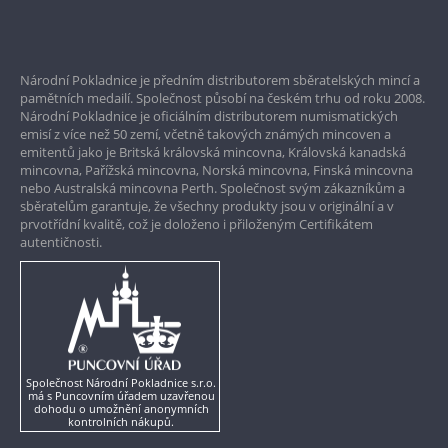
Bezpečné nákupy
Prvotřídní servis
Národní Pokladnice je předním distributorem sběratelských mincí a
Garance nejvyšší kvality
pamětních medailí. Společnost působí na českém trhu od roku 2008.
Národní Pokladnice je oficiálním distributorem numismatických
Pouze originální produkty
emisí z více než 50 zemí, včetně takových známých mincoven a
emitentů jako je Britská královská mincovna, Královská kanadská
mincovna, Pařížská mincovna, Norská mincovna, Finská mincovna
nebo Australská mincovna Perth. Společnost svým zákazníkům a
sběratelům garantuje, že všechny produkty jsou v originální a v
prvotřídní kvalitě, což je doloženo i přiloženým Certifikátem
autentičnosti.
Společnost Národní Pokladnice s.r.o.
má s Puncovním úřadem uzavřenou
dohodu o umožnění anonymních
kontrolních nákupů.