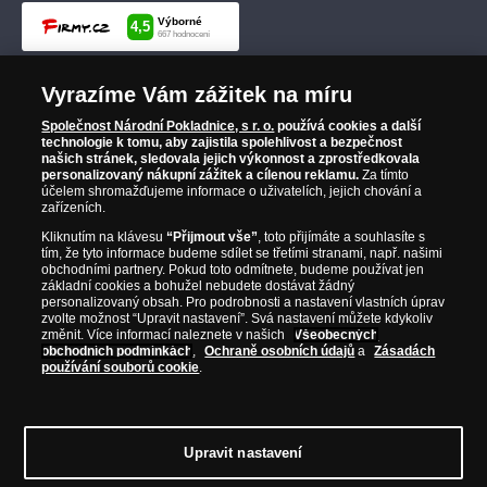
Vyrazíme Vám zážitek na míru
Společnost Národní Pokladnice, s r. o.
používá cookies a další
technologie k tomu, aby zajistila spolehlivost a bezpečnost
našich stránek, sledovala jejich výkonnost a zprostředkovala
personalizovaný nákupní zážitek a cílenou reklamu.
Za tímto
účelem shromažďujeme informace o uživatelích, jejich chování a
zařízeních.
Kliknutím na klávesu
“Přijmout vše”
, toto přijímáte a souhlasíte s
tím, že tyto informace budeme sdílet se třetími stranami, např. našimi
obchodními partnery. Pokud toto odmítnete, budeme používat jen
základní cookies a bohužel nebudete dostávat žádný
personalizovaný obsah. Pro podrobnosti a nastavení vlastních úprav
zvolte možnost “Upravit nastavení”. Svá nastavení můžete kdykoliv
změnit. Více informací naleznete v našich
Všeobecných
obchodních podmínkách
,
Ochraně osobních údajů
a
Zásadách
používání souborů cookie
.
Upravit nastavení