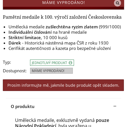
MÁME VYPRODÁNO!
Pamětní medaile k 100. výročí založení Československa
Umělecká medaile
zušlechtěna ryzím zlatem
(999/1000)
Individuální číslování
na hraně medaile
Striktní limitace
, 10 000 kusů
Dárek
- Historická nástěnná mapa ČSR z roku 1930
Cerifikát autentičnosti a kazeta pro bezpečné uložení
Typ:
JEDNOTLIVÝ PRODUKT
Dostupnost:
MÁME VYPRODÁNO!
Prosím informujte mě, jakmile bude produkt opět skladem.
O produktu
Umělecká medaile, exkluzivně vydaná
pouze
Národní Pokladnicí,
byla vyražena u