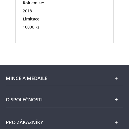
Rok emise:
2018
Limitace:
10000 ks
MINCE A MEDAILE
E-shop
O SPOLEČNOSTI
Zlato
Národní Pokladnice
PRO ZÁKAZNÍKY
Stříbro
Naše projekty