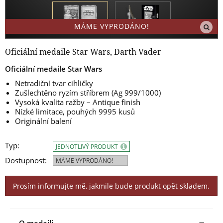
MÁME VYPRODÁNO!
Oficiální medaile Star Wars, Darth Vader
Oficiální medaile Star Wars
Netradiční tvar cihličky
Zušlechtěno ryzím stříbrem (Ag 999/1000)
Vysoká kvalita ražby – Antique finish
Nízké limitace, pouhých 9995 kusů
Originální balení
Typ:
JEDNOTLIVÝ PRODUKT
Dostupnost:
MÁME VYPRODÁNO!
Prosím informujte mě, jakmile bude produkt opět skladem.
O medaili