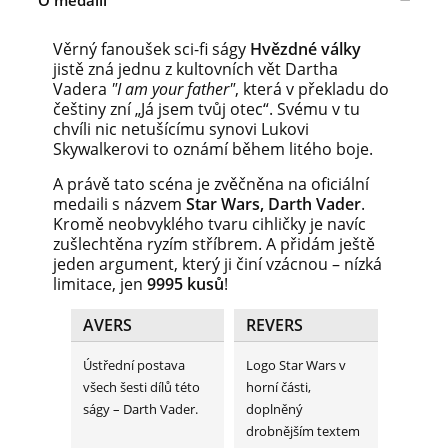
Věrný fanoušek sci-fi ságy
Hvězdné války
jistě zná jednu z kultovních vět Dartha
Vadera
"I am your father"
, která v překladu do
češtiny zní „Já jsem tvůj otec“. Svému v tu
chvíli nic netušícímu synovi Lukovi
Skywalkerovi to oznámí během litého boje.
A právě tato scéna je zvěčněna na oficiální
medaili s názvem
Star Wars, Darth Vader
.
Kromě neobvyklého tvaru cihličky je navíc
zušlechtěna ryzím stříbrem. A přidám ještě
jeden argument, který ji činí vzácnou – nízká
limitace, jen
9995 kusů
!
AVERS
REVERS
Ústřední postava
Logo Star Wars v
všech šesti dílů této
horní části,
ságy – Darth Vader.
doplněný
drobnějším textem