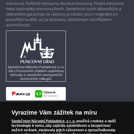
mincovna, Pařížská mincovna, Norská mincovna, Finská mincovna
nebo Australská mincovna Perth. Společnost svým zákazníkům a
sběratelům garantuje, že všechny produkty jsou v originální a v
prvotřídní kvalitě, což je doloženo i přiloženým Certifikátem
autentičnosti.
Společnost Národní Pokladnice s.r.o.
má s Puncovním úřadem uzavřenou
dohodu o umožnění anonymních
kontrolních nákupů.
Vyrazíme Vám zážitek na míru
Společnost Národní Pokladnice, s r. o.
používá cookies a další
technologie k tomu, aby zajistila spolehlivost a bezpečnost
našich stránek, sledovala jejich výkonnost a zprostředkovala