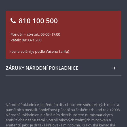
Otázky a odpovědi
Kontakt pro média
Blog Pokladnice mincí
Vrácení zboží - formulář
810 100 500
Facebook Národní Pokladnice
Slovník základních pojmů
YouTube Národní Pokladnice
Pondělí – čtvrtek: 09:00–17:00
Numismatické novinky
Twitter Národní Pokladnice
Pátek: 09:00–15:00
České puncovní značky
LinkedIn Národní Pokladnice
(cena volání je podle Vašeho tarifu)
Zásady používání souborů cookie
Instagram Národní Pokladnice
ZÁRUKY NÁRODNÍ POKLADNICE
Bezpečné nákupy
Prvotřídní servis
Národní Pokladnice je předním distributorem sběratelských mincí a
Garance nejvyšší kvality
pamětních medailí. Společnost působí na českém trhu od roku 2008.
Národní Pokladnice je oficiálním distributorem numismatických
Pouze originální produkty
emisí z více než 50 zemí, včetně takových známých mincoven a
emitentů jako je Britská královská mincovna, Královská kanadská