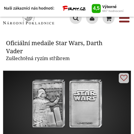
Naši zákazníci nás hodnotí:
0
Oficiální medaile Star Wars, Darth
Vader
Oficiální medaile Star Wars, Darth
Vader
Zušlechtěná ryzím stříbrem