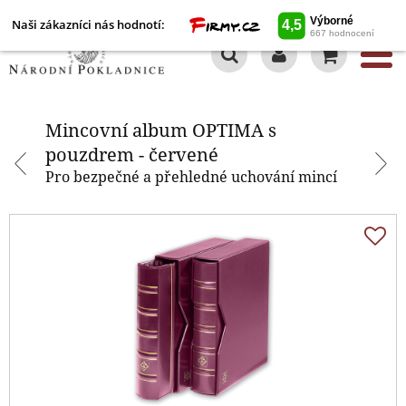
Naši zákazníci nás hodnotí:
0
Mincovní album OPTIMA s
pouzdrem - červené
Mincovní album OPTIMA s
pouzdrem - červené
Pro bezpečné a přehledné uchování mincí