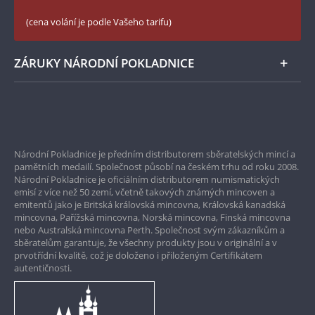
České puncovní značky
LinkedIn Národní Pokladnice
(cena volání je podle Vašeho tarifu)
Zásady používání souborů cookie
Instagram Národní Pokladnice
ZÁRUKY NÁRODNÍ POKLADNICE
Bezpečné nákupy
Prvotřídní servis
Národní Pokladnice je předním distributorem sběratelských mincí a
Garance nejvyšší kvality
pamětních medailí. Společnost působí na českém trhu od roku 2008.
Národní Pokladnice je oficiálním distributorem numismatických
Pouze originální produkty
emisí z více než 50 zemí, včetně takových známých mincoven a
emitentů jako je Britská královská mincovna, Královská kanadská
mincovna, Pařížská mincovna, Norská mincovna, Finská mincovna
nebo Australská mincovna Perth. Společnost svým zákazníkům a
sběratelům garantuje, že všechny produkty jsou v originální a v
prvotřídní kvalitě, což je doloženo i přiloženým Certifikátem
autentičnosti.