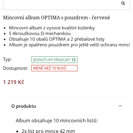
Mincovní album OPTIMA s pouzdrem - červené
Mincovní album z vysoce kvalitní koženky
S 4kroužkovou D-mechanikou
Obsahuje 10 obalů OPTIMA a 2 přebalové listy
Album je opatřeno pouzdrem pro ještě vetší ochranu mincí
Typ:
JEDNOTLIVÝ PRODUKT
Dostupnost:
MÉNĚ NEŽ 10 KUSŮ
1 219 Kč
O produktu
Album obsahuje 10 mincovních listů:
2x list pro mince 42 mm