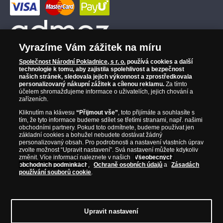
Vyrazíme Vám zážitek na míru
Společnost Národní Pokladnice, s r. o.
používá cookies a další
technologie k tomu, aby zajistila spolehlivost a bezpečnost
našich stránek, sledovala jejich výkonnost a zprostředkovala
personalizovaný nákupní zážitek a cílenou reklamu.
Za tímto
účelem shromažďujeme informace o uživatelích, jejich chování a
zařízeních.
Kliknutím na klávesu
“Přijmout vše”
, toto přijímáte a souhlasíte s
tím, že tyto informace budeme sdílet se třetími stranami, např. našimi
obchodními partnery. Pokud toto odmítnete, budeme používat jen
základní cookies a bohužel nebudete dostávat žádný
personalizovaný obsah. Pro podrobnosti a nastavení vlastních úprav
zvolte možnost “Upravit nastavení”. Svá nastavení můžete kdykoliv
změnit. Více informací naleznete v našich
Všeobecných
obchodních podmínkách
,
Ochraně osobních údajů
a
Zásadách
používání souborů cookie
.
© Copyright 2026 - Národní Pokladnice, s. r. o.; Karolinská 661/4, 186 00 Praha 8;
Tel.: 810 100 500
E-mail: info@narodnipokladnice.cz, www.narodnipokladnice.cz;
IČ: 28507622; DIČ: CZ28507622
Společnost zapsána v OR vedeném Městským
Upravit nastavení
soudem v Praze, oddíl C, vložka 146644
Upravit nastavení souborů cookie můžete
kliknutím na tento