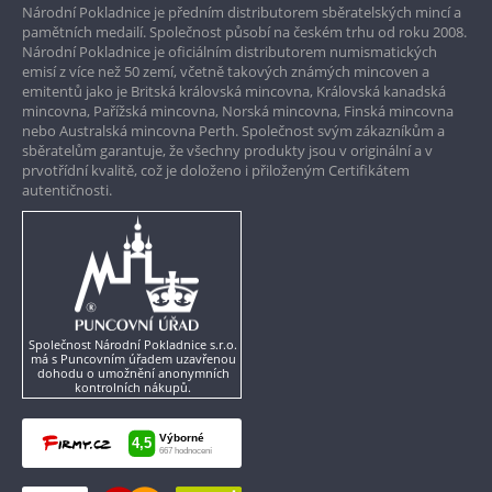
Národní Pokladnice je předním distributorem sběratelských mincí a
Garance nejvyšší kvality
pamětních medailí. Společnost působí na českém trhu od roku 2008.
Národní Pokladnice je oficiálním distributorem numismatických
Pouze originální produkty
emisí z více než 50 zemí, včetně takových známých mincoven a
emitentů jako je Britská královská mincovna, Královská kanadská
mincovna, Pařížská mincovna, Norská mincovna, Finská mincovna
nebo Australská mincovna Perth. Společnost svým zákazníkům a
sběratelům garantuje, že všechny produkty jsou v originální a v
prvotřídní kvalitě, což je doloženo i přiloženým Certifikátem
autentičnosti.
Společnost Národní Pokladnice s.r.o.
má s Puncovním úřadem uzavřenou
dohodu o umožnění anonymních
kontrolních nákupů.