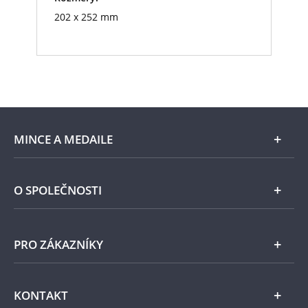
202 x 252 mm
MINCE A MEDAILE
E-shop
O SPOLEČNOSTI
Zlato
Národní Pokladnice
PRO ZÁKAZNÍKY
Stříbro
Naše projekty
Jiné kovy
Pomáháme
Všeobecné obchodní podmínky
KONTAKT
Příslušenství