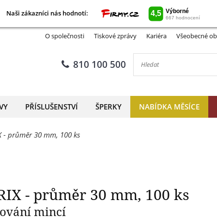
Naši zákazníci nás hodnotí:
Naši zákazníci nás hodnotí:
rámeček MATRIX - průměr 30 
O společnosti
Tiskové zprávy
Kariéra
Všeobecné ob
810 100 500
VY
PŘÍSLUŠENSTVÍ
ŠPERKY
NABÍDKA MĚSÍCE
 - průměr 30 mm, 100 ks
IX - průměr 30 mm, 100 ks
hování mincí