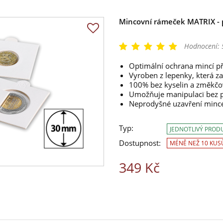
Mincovní rámeček MATRIX - 
Hodnocení:
Optimální ochrana mincí př
Vyroben z lepenky, která z
100% bez kyselin a změkčo
Umožňuje manipulacï bez p
Neprodyšné uzavření minc
Typ:
JEDNOTLIVÝ PROD
Dostupnost:
MÉNĚ NEŽ 10 KUS
349 Kč