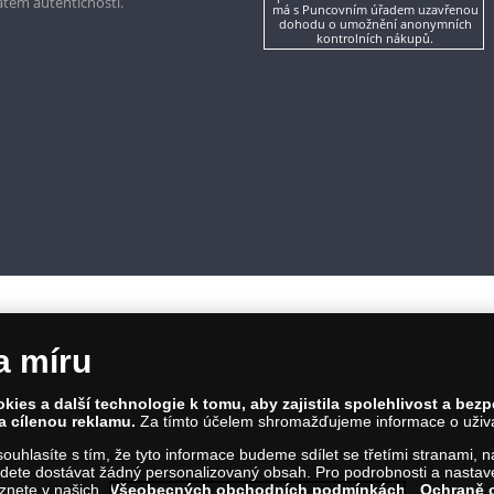
kátem autentičnosti.
má s Puncovním úřadem uzavřenou
dohodu o umožnění anonymních
kontrolních nákupů.
a míru
ies a další technologie k tomu, aby zajistila spolehlivost a bez
a cílenou reklamu.
Za tímto účelem shromažďujeme informace o uživate
86 00 Praha 8; Tel.: 810 100 500
a souhlasíte s tím, že tyto informace budeme sdílet se třetími stranami,
Č: 28507622; DIČ: CZ28507622
ete dostávat žádný personalizovaný obsah. Pro podrobnosti a nastaven
íl C, vložka 146644
eznete v našich
Všeobecných obchodních podmínkách
,
Ochraně 