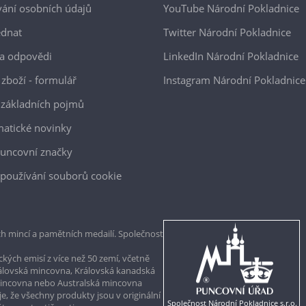
ání osobních údajů
YouTube Národní Pokladnice
ednat
Twitter Národní Pokladnice
a odpovědi
LinkedIn Národní Pokladnice
 zboží - formulář
Instagram Národní Pokladnice
 základních pojmů
atické novinky
uncovní značky
používání souborů cookie
h mincí a pamětních medailí. Společnost
kých emisí z více než 50 zemí, včetně
rálovská mincovna, Královská kanadská
mincovna nebo Australská mincovna
, že všechny produkty jsou v originální
Společnost Národní Pokladnice s.r.o.