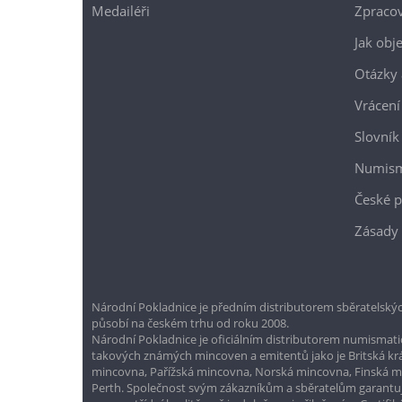
Medailéři
Zpracov
Jak obj
Otázky 
Vrácení
Slovník
Numism
České p
Zásady 
Národní Pokladnice je předním distributorem sběratelskýc
působí na českém trhu od roku 2008.
Národní Pokladnice je oficiálním distributorem numismatic
takových známých mincoven a emitentů jako je Britská k
mincovna, Pařížská mincovna, Norská mincovna, Finská 
Perth. Společnost svým zákazníkům a sběratelům garantuje