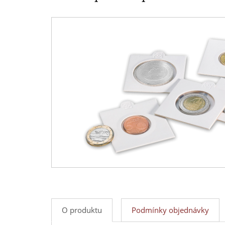
-
mincí
Národní
a
Pokladnice
medailí
-
přední
evropský
prodejce
mincí
a
medailí
O produktu
Podmínky objednávky