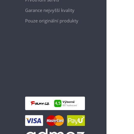
Garance nejvyšší kvality
Pouze originální produkty