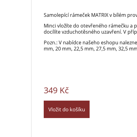
Samolepící rámeček MATRIX v bílém pro
Minci vložíte do otevřeného rámečku a př
docílíte vzduchotěsného uzavření. V př
Pozn.: V nabídce našeho eshopu naleznet
mm, 20 mm, 22,5 mm, 27,5 mm, 32,5 mm
349 Kč
Vložit do košíku