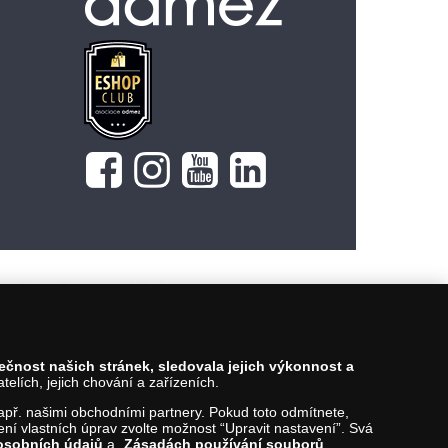
349 Kč
Vložit do košíku
pečnost našich stránek, sledovala jejich výkonnost a
lích, jejich chování a zařízeních.
 např. našimi obchodními partnery. Pokud toto odmítnete,
í vlastních úprav zvolte možnost “Upravit nastavení”. Svá
osobních údajů
a
Zásadách používání souborů