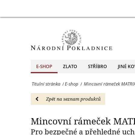
mm,
Mincovní
Mincovní 
100
rámeček
ks
MATRIX
-
-
E-
průměr
shop
30
E-SHOP
ZLATO
STŘÍBRO
JINÉ KO
-
mm,
Národní
Titulní stránka
E-shop
Mincovní rámeček MATRIX
/
/
100
Pokladnice
ks
Zpět na seznam produktů
-
-
přední
E-
Mincovní rámeček MATR
evropský
shop
Pro bezpečné a přehledné uc
prodejce