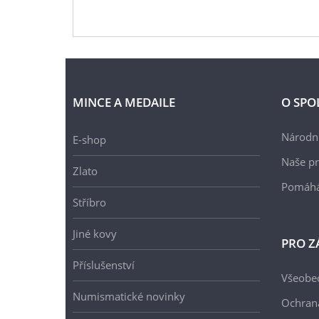
MINCE A MEDAILE
O SPO
Národní
E-shop
Naše pr
Zlato
Pomáh
Stříbro
Jiné kovy
PRO Z
Příslušenství
Všeobe
Numismatické novinky
Ochran