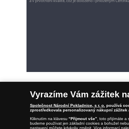
a v prvotřídní kvalitě, což je doloženo i přiloženým Certifi
Vyrazíme Vám zážitek n
Společnost Národní Pokladnice, s r. o.
používá cook
zprostředkovala personalizovaný nákupní zážitek 
© Copyright 2026 - Národní Pokladnice, s. r. o.; Karolinská 661/4, 1
Kliknutím na klávesu
“Přijmout vše”
, toto přijímáte 
E-mail: info@narodnipokladnice.cz, www.narodnipokladnice.cz; I
budeme používat jen základní cookies a bohužel nebud
Společnost zapsána v OR vedeném Městským soudem v Praze, odd
nastavení můžete kdykoliv změnit. Více informací nal