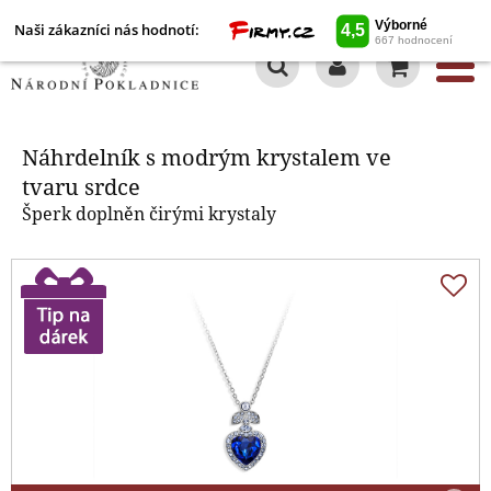
Naši zákazníci nás hodnotí:
0
Náhrdelník s modrým krystalem
ve tvaru srdce
Náhrdelník s modrým krystalem ve
tvaru srdce
Šperk doplněn čirými krystaly