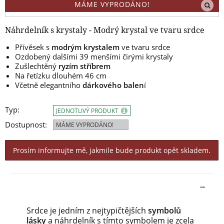
MÁME VYPRODÁNO!
Náhrdelník s krystaly - Modrý krystal ve tvaru srdce
Přívěsek s
modrým krystalem
ve tvaru srdce
Ozdobený dalšími 39 menšími čirými krystaly
Zušlechtěný
ryzím stříbrem
Na řetízku dlouhém 46 cm
Včetně elegantního
dárkového balen
í
Typ:
JEDNOTLIVÝ PRODUKT
Dostupnost:
MÁME VYPRODÁNO!
Prosím informujte mě, jakmile bude produkt opět skladem.
Srdce je jedním z nejtypičtějších
symbolů
lásky
a náhrdelník s tímto symbolem je zcela