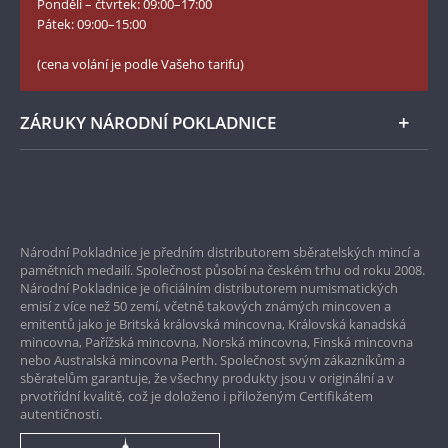
Pondělí – čtvrtek: 09:00–17:00
Numismatické novinky
Twitter Národní Pokladnice
Pátek: 09:00–15:00
České puncovní značky
LinkedIn Národní Pokladnice
(cena volání je podle Vašeho tarifu)
Zásady používání souborů cookie
Instagram Národní Pokladnice
ZÁRUKY NÁRODNÍ POKLADNICE
Bezpečné nákupy
Prvotřídní servis
Národní Pokladnice je předním distributorem sběratelských mincí a
Garance nejvyšší kvality
pamětních medailí. Společnost působí na českém trhu od roku 2008.
Národní Pokladnice je oficiálním distributorem numismatických
Pouze originální produkty
emisí z více než 50 zemí, včetně takových známých mincoven a
emitentů jako je Britská královská mincovna, Královská kanadská
mincovna, Pařížská mincovna, Norská mincovna, Finská mincovna
nebo Australská mincovna Perth. Společnost svým zákazníkům a
sběratelům garantuje, že všechny produkty jsou v originální a v
prvotřídní kvalitě, což je doloženo i přiloženým Certifikátem
autentičnosti.