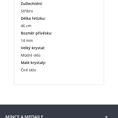
Zušlechtění:
Stříbro
Délka řetízku:
46 cm
Rozměr přívěsku:
14 mm
Velký krystal:
Modré sklo
Malé krystaly:
Čiré sklo
MINCE A MEDAILE