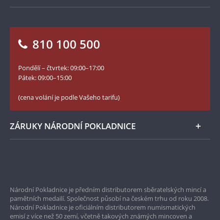
Jak objednat
Jak Vám můžeme pomoci?
Medailéři
za symbol loajality, společenství a jednoty.
Naproti tomu v minulosti představovali něžnost,
Otázky a odpovědi
Kontakt pro média
Blog Pokladnice mincí
sílu, hloupost, ale i inteligenci.
Vrácení zboží - formulář
810 100 500
Facebook Národní Pokladnice
Slovník základních pojmů
YouTube Národní Pokladnice
Pondělí – čtvrtek: 09:00–17:00
Numismatické novinky
Twitter Národní Pokladnice
Pátek: 09:00–15:00
České puncovní značky
LinkedIn Národní Pokladnice
(cena volání je podle Vašeho tarifu)
Zásady používání souborů cookie
Instagram Národní Pokladnice
ZÁRUKY NÁRODNÍ POKLADNICE
Bezpečné nákupy
Prvotřídní servis
Národní Pokladnice je předním distributorem sběratelských mincí a
Garance nejvyšší kvality
pamětních medailí. Společnost působí na českém trhu od roku 2008.
Národní Pokladnice je oficiálním distributorem numismatických
Pouze originální produkty
emisí z více než 50 zemí, včetně takových známých mincoven a