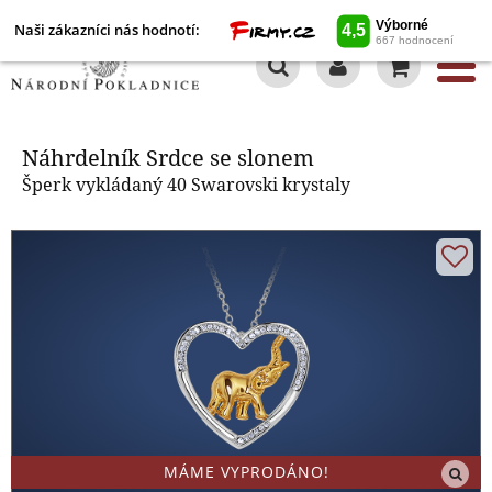
Naši zákazníci nás hodnotí:
0
Náhrdelník Srdce se slonem
Náhrdelník Srdce se slonem
Šperk vykládaný 40 Swarovski krystaly
MÁME VYPRODÁNO!