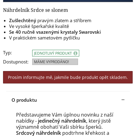
Náhrdelník Srdce se slonem
Zušlechtěný
pravým zlatem a stříbrem
Ve vysoké šperkařské kvalitě
Se 40 ručně vsazenými krystaly Swarovski
V praktickém sametovém pytlíčku
Typ:
JEDNOTLIVÝ PRODUKT
Dostupnost:
MÁME VYPRODÁNO!
Prosím informujte mě, jakmile bude produkt opět skladem.
O produktu
Představujeme Vám úplnou novinku z naší
nabídky -
jedinečný náhrdelník
, který jistě
významně obohatí Vaši sbírku šperků.
Srdcový náhrdelník
podtrhne křehkost a