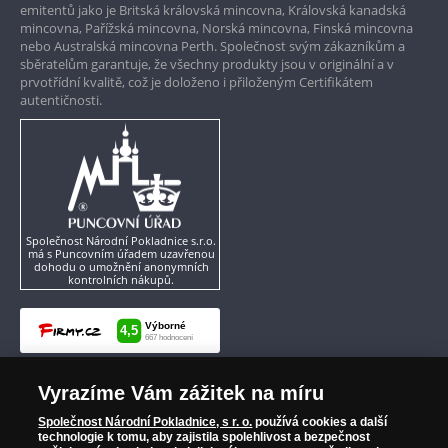
emitentů jako je Britská královská mincovna, Královská kanadská
mincovna, Pařížská mincovna, Norská mincovna, Finská mincovna
nebo Australská mincovna Perth. Společnost svým zákazníkům a
sběratelům garantuje, že všechny produkty jsou v originální a v
prvotřídní kvalitě, což je doloženo i přiloženým Certifikátem
autentičnosti.
Společnost Národní Pokladnice s.r.o.
má s Puncovním úřadem uzavřenou
dohodu o umožnění anonymních
kontrolních nákupů.
Vyrazíme Vám zážitek na míru
Společnost Národní Pokladnice, s r. o.
používá cookies a další
technologie k tomu, aby zajistila spolehlivost a bezpečnost