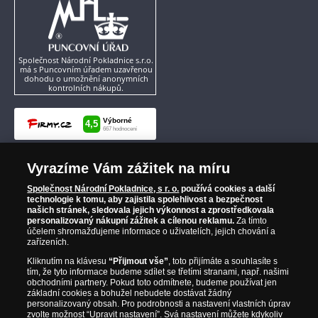
Společnost Národní Pokladnice s.r.o.
má s Puncovním úřadem uzavřenou
dohodu o umožnění anonymních
kontrolních nákupů.
Vyrazíme Vám zážitek na míru
Společnost Národní Pokladnice, s r. o.
používá cookies a další
technologie k tomu, aby zajistila spolehlivost a bezpečnost
našich stránek, sledovala jejich výkonnost a zprostředkovala
personalizovaný nákupní zážitek a cílenou reklamu.
Za tímto
účelem shromažďujeme informace o uživatelích, jejich chování a
zařízeních.
Kliknutím na klávesu
“Přijmout vše”
, toto přijímáte a souhlasíte s
tím, že tyto informace budeme sdílet se třetími stranami, např. našimi
obchodními partnery. Pokud toto odmítnete, budeme používat jen
základní cookies a bohužel nebudete dostávat žádný
personalizovaný obsah. Pro podrobnosti a nastavení vlastních úprav
zvolte možnost “Upravit nastavení”. Svá nastavení můžete kdykoliv