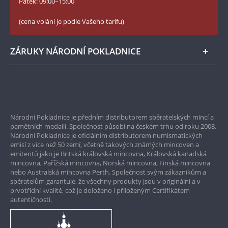
Twitter Národní Pokladnice
Pátek: 09:00–15:00
České puncovní značky
LinkedIn Národní Pokladnice
(cena volání je podle Vašeho tarifu)
Zásady používání souborů cookie
Instagram Národní Pokladnice
ZÁRUKY NÁRODNÍ POKLADNICE
Bezpečné nákupy
Prvotřídní servis
Národní Pokladnice je předním distributorem sběratelských mincí a
Garance nejvyšší kvality
pamětních medailí. Společnost působí na českém trhu od roku 2008.
Národní Pokladnice je oficiálním distributorem numismatických
Pouze originální produkty
emisí z více než 50 zemí, včetně takových známých mincoven a
emitentů jako je Britská královská mincovna, Královská kanadská
mincovna, Pařížská mincovna, Norská mincovna, Finská mincovna
nebo Australská mincovna Perth. Společnost svým zákazníkům a
sběratelům garantuje, že všechny produkty jsou v originální a v
prvotřídní kvalitě, což je doloženo i přiloženým Certifikátem
autentičnosti.