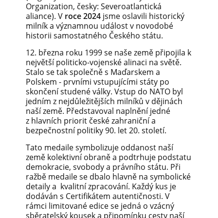
Organization, česky: Severoatlantická
aliance). V
roce 2024
jsme oslavili historický
milník a významnou událost v novodobé
historii samostatného Českého státu.
12. března roku 1999 se naše země připojila k
největší politicko-vojenské alinaci na světě.
Stalo se tak společně s Maďarskem a
Polskem - prvními vstupujícími státy po
skončení studené války. Vstup do NATO byl
jedním z nejdůležitějších milníků v dějinách
naší země. Představoval naplnění jedné
z hlavních priorit české zahraniční a
bezpečnostní politiky 90. let 20. století.
Tato medaile symbolizuje oddanost naší
země kolektivní obraně a podtrhuje podstatu
demokracie, svobody a právního státu. Při
ražbě medaile se dbalo hlavně na symbolické
detaily a kvalitní zpracování. Každý kus je
dodáván s Certifikátem autentičnosti. V
rámci limitované edice se jedná o vzácný
sběratelský kousek a připomínku cesty naší