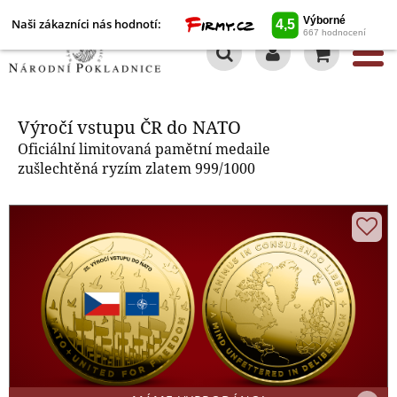
Naši zákazníci nás hodnotí:
0
Výročí vstupu ČR do NATO
Výročí vstupu ČR do NATO
Oficiální limitovaná pamětní medaile
zušlechtěná ryzím zlatem 999/1000