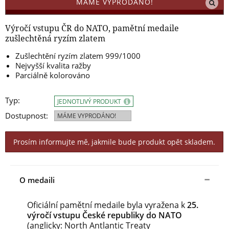
MÁME VYPRODÁNO!
Výročí vstupu ČR do NATO, pamětní medaile
zušlechtěná ryzím zlatem
Zušlechtění ryzím zlatem 999/1000
Nejvyšší kvalita ražby
Parciálně kolorováno
Typ:
JEDNOTLIVÝ PRODUKT
Dostupnost:
MÁME VYPRODÁNO!
Prosím informujte mě, jakmile bude produkt opět skladem.
O medaili
Oficiální pamětní medaile byla vyražena k
25.
výročí vstupu České republiky do NATO
(anglicky: North Antlantic Treaty