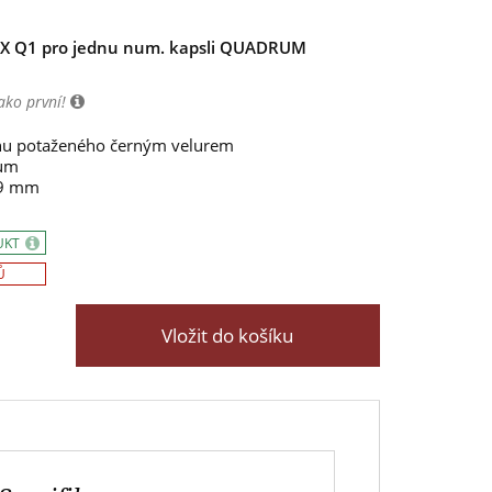
X Q1 pro jednu num. kapsli QUADRUM
ako první!
nu potaženého černým velurem
rum
19 mm
UKT
Ů
Vložit do košíku