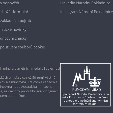
a odpovědi
LinkedIn Národní Pokladnice
 zboží - formulář
Instagram Národní Pokladnice
 základních pojmů
atické novinky
uncovní značky
používání souborů cookie
h mincí a pamětních medailí. Společnost
kých emisí z více než 50 zemí, včetně
rálovská mincovna, Královská kanadská
mincovna nebo Australská mincovna
, že všechny produkty jsou v originální
Společnost Národní Pokladnice s.r.o.
kátem autentičnosti.
má s Puncovním úřadem uzavřenou
dohodu o umožnění anonymních
kontrolních nákupů.