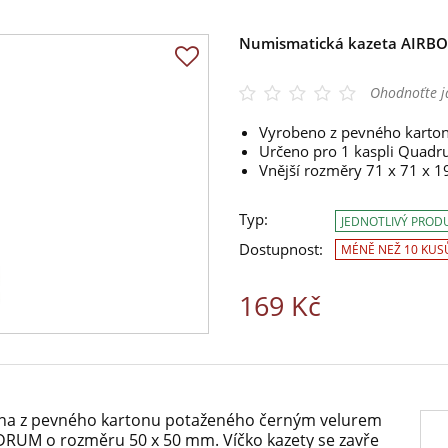
Numismatická kazeta AIRBO
Ohodnoťte j
Vyrobeno z pevného karto
Určeno pro 1 kaspli Quad
Vnější rozměry 71 x 71 x 
Typ:
JEDNOTLIVÝ PROD
Dostupnost:
MÉNĚ NEŽ 10 KUS
169 Kč
ena z pevného kartonu potaženého černým velurem
DRUM o rozměru 50 x 50 mm. Víčko kazety se zavře