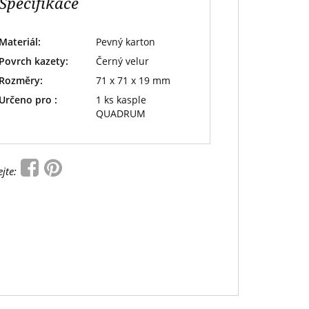
Specifikace
Materiál:
Pevný karton
Povrch kazety:
Černý velur
Rozměry:
71 x 71 x 19 mm
Určeno pro :
1 ks kasple
QUADRUM
ejte: