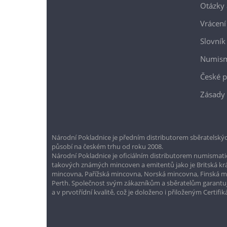
Otázky 
Vrácení
Slovník
Numism
České p
Zásady 
Národní Pokladnice je předním distributorem sběratelskýc
působí na českém trhu od roku 2008.
Národní Pokladnice je oficiálním distributorem numismatic
takových známých mincoven a emitentů jako je Britská k
mincovna, Pařížská mincovna, Norská mincovna, Finská 
Perth. Společnost svým zákazníkům a sběratelům garantuje
a v prvotřídní kvalitě, což je doloženo i přiloženým Certifi