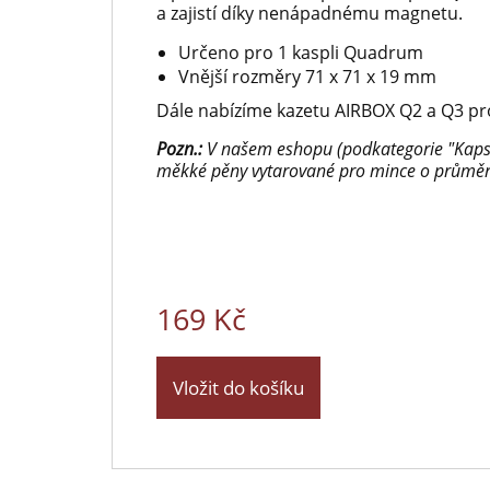
a zajistí díky nenápadnému magnetu.
Určeno pro 1 kaspli Quadrum
Vnější rozměry 71 x 71 x 19 mm
Dále nabízíme kazetu AIRBOX Q2 a Q3 p
Pozn.:
V našem eshopu (podkategorie "Kaps
měkké pěny vytarované pro mince o průmě
169 Kč
Vložit do košíku