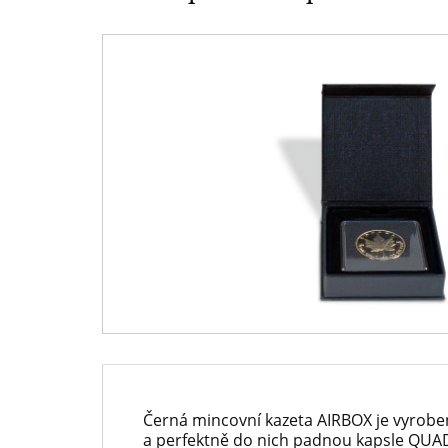
-
mincí
Národní
a
Pokladnice
medailí
-
přední
evropský
prodejce
mincí
a
medailí
Černá mincovní kazeta AIRBOX je vyrob
a perfektně do nich padnou kapsle QUA