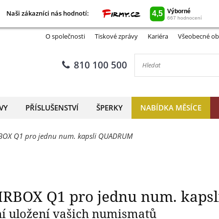
Naši zákazníci nás hodnotí:
Naši zákazníci nás hodnotí:
eta AIRBOX Q1 pro jednu nu
O společnosti
Tiskové zprávy
Kariéra
Všeobecné ob
810 100 500
VY
PŘÍSLUŠENSTVÍ
ŠPERKY
NABÍDKA MĚSÍCE
RBOX Q1 pro jednu num. kapsli QUADRUM
IRBOX Q1 pro jednu num. kap
ní uložení vašich numismatů