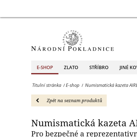
num.
Numismatická
Numismatická kaz
kapsli
kazeta
QUADRUM
AIRBOX
-
Q1
E-
pro
shop
jednu
E-SHOP
ZLATO
STŘÍBRO
JINÉ KO
-
num.
Národní
Titulní stránka
E-shop
Numismatická kazeta AI
/
/
kapsli
Pokladnice
QUADRUM
Zpět na seznam produktů
-
-
přední
E-
Numismatická kazeta A
evropský
shop
Pro bezpečné a reprezentativ
prodejce