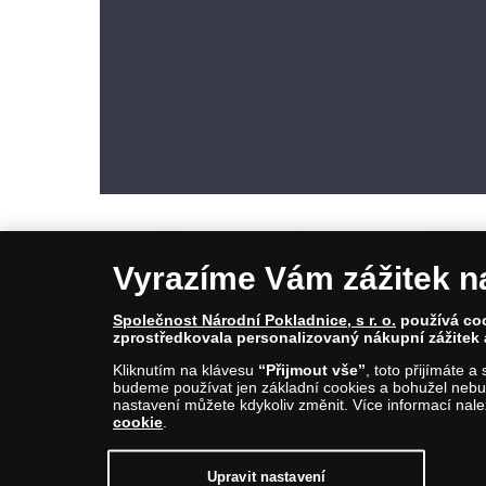
Vyrazíme Vám zážitek n
Společnost Národní Pokladnice, s r. o.
používá cook
zprostředkovala personalizovaný nákupní zážitek 
© Copyright 2026 - Národní Pokladnice, s. r. o.; Karolinská 661/4, 1
Kliknutím na klávesu
“Přijmout vše”
, toto přijímáte 
E-mail: info@narodnipokladnice.cz, www.narodnipokladnice.cz; I
budeme používat jen základní cookies a bohužel nebud
Společnost zapsána v OR vedeném Městským soudem v Praze, odd
nastavení můžete kdykoliv změnit. Více informací nal
cookie
.
Upravit nastavení souborů cookie můžete
kliknutí
Upravit nastavení