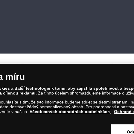
a míru
ies a další technologie k tomu, aby zajistila spolehlivost a bez
a cílenou reklamu.
Za tímto účelem shromažďujeme informace o uživate
86 00 Praha 8; Tel.: 810 100 500
a souhlasíte s tím, že tyto informace budeme sdílet se třetími stranami,
Č: 28507622; DIČ: CZ28507622
ete dostávat žádný personalizovaný obsah. Pro podrobnosti a nastaven
íl C, vložka 146644
eznete v našich
Všeobecných obchodních podmínkách
,
Ochraně 
m na tento odkaz
.
Odm