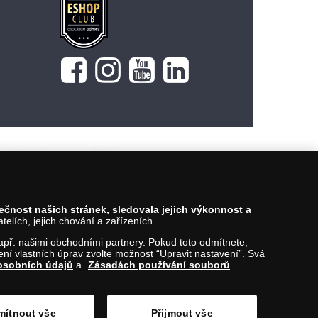
169 Kč
Vložit do košíku
pečnost našich stránek, sledovala jejich výkonnost a
lích, jejich chování a zařízeních.
 např. našimi obchodními partnery. Pokud toto odmítnete,
í vlastních úprav zvolte možnost “Upravit nastavení”. Svá
osobních údajů
a
Zásadách používání souborů
ítnout vše
Přijmout vše