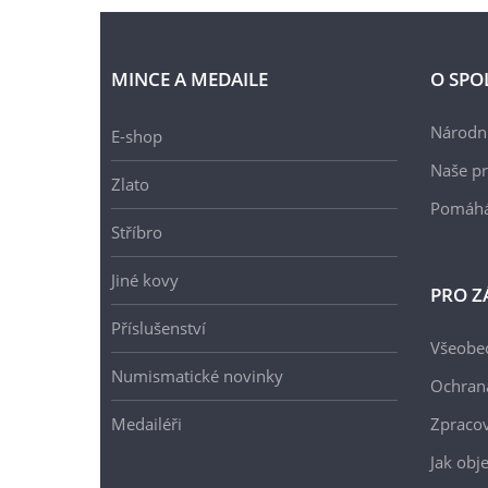
MINCE A MEDAILE
O SPO
Národní
E-shop
Naše pr
Zlato
Pomáh
Stříbro
Jiné kovy
PRO Z
Příslušenství
Všeobe
Numismatické novinky
Ochran
Medailéři
Zpracov
Jak obj