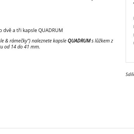
ro dvě a tři kapsle QUADRUM
le & rámečky") naleznete kapsle
QUADRUM
s lůžkem z
ru od 14 do 41 mm.
Sdíl